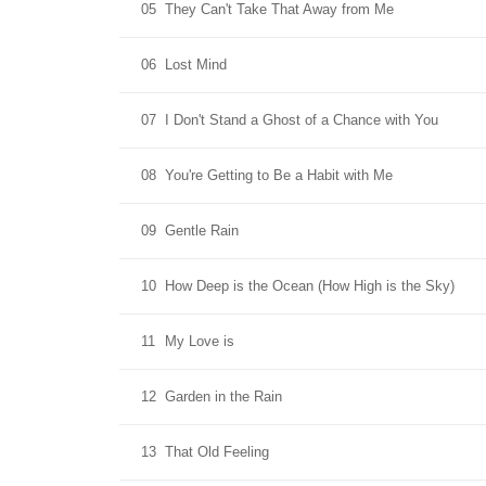
05
They Can't Take That Away from Me
06
Lost Mind
07
I Don't Stand a Ghost of a Chance with You
08
You're Getting to Be a Habit with Me
09
Gentle Rain
10
How Deep is the Ocean (How High is the Sky)
11
My Love is
12
Garden in the Rain
13
That Old Feeling