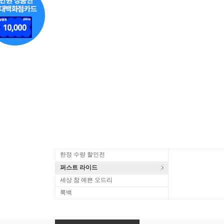
한정 수량 할인전
퍼스트 라이드
세상 참 예쁜 오드리
룩백