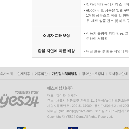
전자상거래 등에서의 소비자
eBook 세트 상품은 일괄 
1개의 상품으로 취급 및 판매
우, 세트 상품 전부 및 세트
상품의 불량에 의한 반품, 교
소비자 피해보상
준하여 처리됨
환불 지연에 따른 배상
대금 환불 및 환불 지연에 
회사소개
인재채용
이용약관
개인정보처리방침
청소년보호정책
도서홍보안내
대표 : 김석환, 최세라
주소 : 서울시 영등포구 은행로 11, 5층~6층(여의도동,일신
사업자등록번호 : 229-81-37000 통신판매업신고 : 제 200
이메일 : yes24help@yes24.com 호스팅 서비스사업자 :
Copyright ⓒ YES24 Corp. All Rights Reserved.