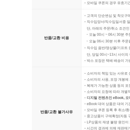
모바일 쿠폰의 경우 유효기간(
고객의 단순변심 및 착오구
직수입양서/직수입일서중 일
단, 아래의 주문/취소 조건인
오늘 00시 ~ 06시 30분 
반품/교환 비용
오늘 06시 30분 이후 주문
직수입 음반/영상물/기프트 
단, 당일 00시~13시 사이
박스 포장은 택배 배송이 가
소비자의 책임 있는 사유로 
소비자의 사용, 포장 개봉에 
복제가 가능한 상품 등의 포장을 
소비자의 요청에 따라 개별
디지털 컨텐츠인 eBook, 
eBook 대여 상품은 대여 기
모바일 쿠폰 등록 후 취소/환
반품/교환 불가사유
중고상품이 구매확정(자동 
LP상품의 재생 불량 원인이 기
시간의 경과에 의해 재판매가