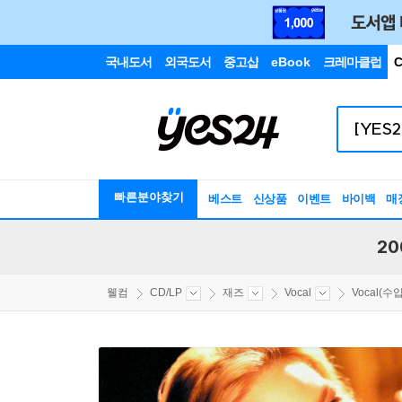
국내도서
외국도서
중고샵
eBook
크레마클럽
C
빠른분야찾기
베스트
신상품
이벤트
바이백
매
20
웰컴
CD/LP
재즈
Vocal
Vocal(수입