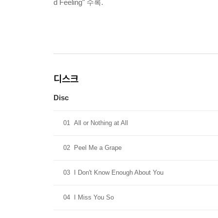
d Feeling" 수록.
디스크
Disc
01
All or Nothing at All
02
Peel Me a Grape
03
I Don't Know Enough About You
04
I Miss You So