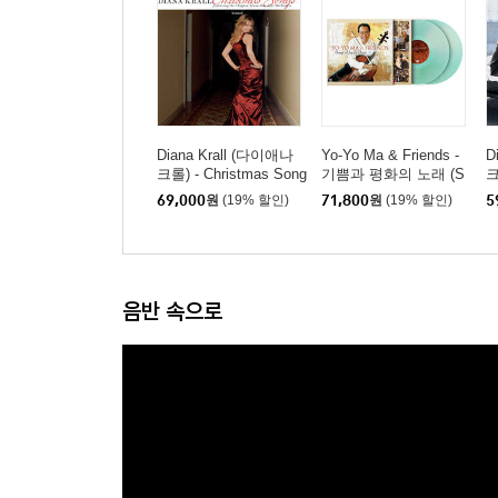
Diana Krall (다이애나
Yo-Yo Ma & Friends -
D
크롤) - Christmas Song
기쁨과 평화의 노래 (S
크
s [레드 앤 그린 스플릿
ongs Of Joy & Peace)
v
69,000
원
(19% 할인)
71,800
원
(19% 할인)
5
컬러 LP]
[그린 컬러 2LP]
음반 속으로