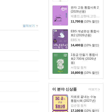
완자 고등 통합사회 2
(2026년용)
박홍인,강현태,고인석,윤정현,오이룩,이은주 공저
11,700
원
(10% 할인)
펼쳐보기
EBS 개념완성 통합사
회2 (2026년용)
EBS 저
14,400
원
(10% 할인)
1등급 만들기 통합사
회2 700제 (2026년
용)
서정일 등저
10,800
원
(10% 할인)
이 분야 신상품
더보기
자료로 끝내는 수능
통합사회 (2027년)
김순영 등저
17,100
원
(10% 할인)