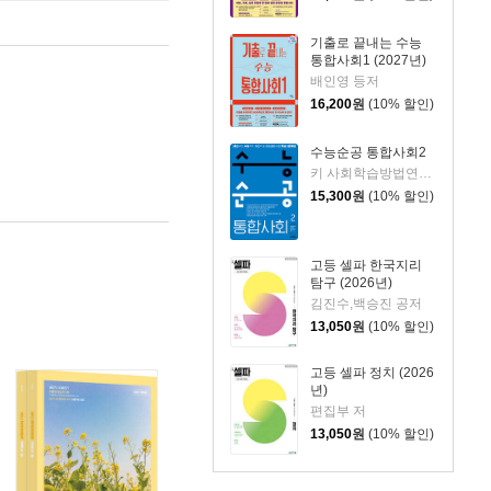
기출로 끝내는 수능
통합사회1 (2027년)
배인영 등저
16,200
원
(10% 할인)
수능순공 통합사회2
키 사회학습방법연구소 저
15,300
원
(10% 할인)
고등 셀파 한국지리
탐구 (2026년)
김진수,백승진 공저
13,050
원
(10% 할인)
고등 셀파 정치 (2026
년)
편집부 저
13,050
원
(10% 할인)