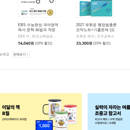
EBS 수능완성 국어영역
2027 유휘운 행정법총론
독서·문학·화법과 작문
요약노트+기출문제 (요.
(2026년)
플.)
비상교육
EBS 저
한국교육방송공사
유휘운 편저
모두공북스
|
|
|
14,040
원
(10% 할인)
33,300
원
(10% 할인)
보세요.
전체보기