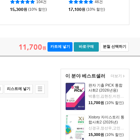
104건
46건
15,300
원
(10% 할인)
17,100
원
(10% 할인)
11,700
카트에 넣기
바로구매
분철 선택하기
원
이 분야 베스트셀러
더보기
완자 기출 PICK 통합
매
리스트에 넣기
사회2 (2026년용)
박홍인,김현진,이진웅,유향은 공저
11,700
원
(10% 할인)
Xistory 자이스토리 통
합사회2 (2026년)
신경규,정선우,고인석 등저
15,300
원
(10% 할인)