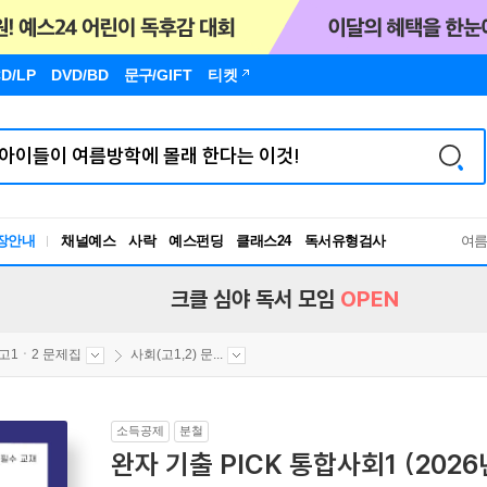
D/LP
DVD/BD
문구
/GIFT
티켓
독서유형검사
장안내
채널예스
사락
예스펀딩
클래스24
RBTI Lab
여
독서유형검사
크클 심야 독서 모임
OPEN
고1ㆍ2 문제집
사회(고1,2) 문...
소득공제
분철
완자 기출 PICK 통합사회1 (2026