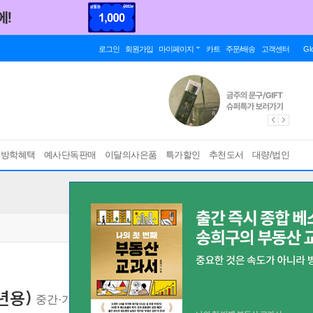
로그인
회원가입
마이페이지
카트
주문/배송
고객센터
Gl
름방학혜택
예사단독판매
이달의사은품
특가할인
추천도서
대량/법인
년용)
중간·기말 내신 대비 필수 교재
[ 2022 개정 교육과정 ]