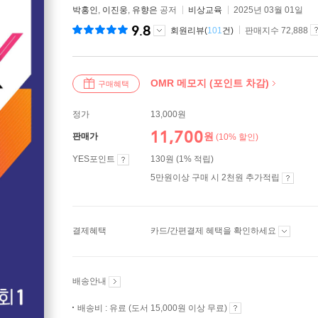
박홍인
,
이진웅
,
유향은
공저
비상교육
2025년 03월 01일
9.8
회원리뷰(
101
건)
판매지수 72,888
OMR 메모지 (포인트 차감)
구매혜택
정가
13,000원
11,700
원
판매가
(10% 할인)
YES포인트
130원 (1% 적립)
5만원이상 구매 시 2천원 추가적립
결제혜택
카드/간편결제 혜택을 확인하세요
배송안내
배송비 : 유료 (도서 15,000원 이상 무료)