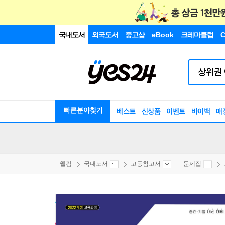
국내도서
외국도서
중고샵
eBook
크레마클럽
C
빠른분야찾기
베스트
신상품
이벤트
바이백
매
웰컴
국내도서
고등참고서
문제집