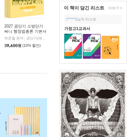
이 책이 담긴
리스트
더보기
l*****2
님의 리스트
2027 공단기 소방단기
가정고1교과서
써니 행정법총론 기본서
박준철 편저
공단기(에스티유니타스)
|
39,600
원
(10% 할인)