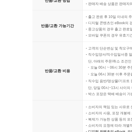
반품/교환 방법
판매자 배송 상품은 판매자와
출고 완료 후 10일 이내의 
디지털 콘텐츠인 eBook의 
반품/교환 가능기간
중고상품의 경우 출고 완료일
모바일 쿠폰의 경우 유효기간(
고객의 단순변심 및 착오구
직수입양서/직수입일서중 일
단, 아래의 주문/취소 조건인
오늘 00시 ~ 06시 30분 
반품/교환 비용
오늘 06시 30분 이후 주문
직수입 음반/영상물/기프트 
단, 당일 00시~13시 사이
박스 포장은 택배 배송이 가
소비자의 책임 있는 사유로 
소비자의 사용, 포장 개봉에 
복제가 가능한 상품 등의 포장을 
소비자의 요청에 따라 개별
디지털 컨텐츠인 eBook, 