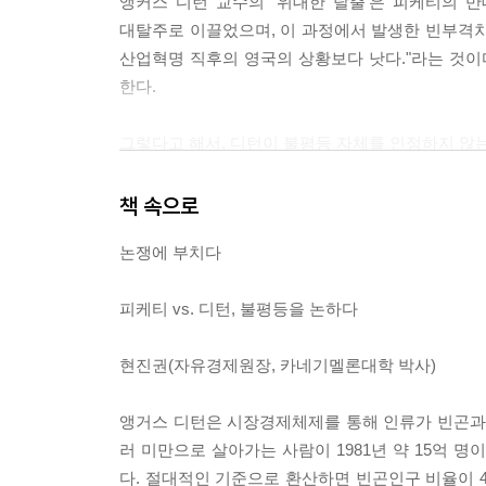
앵커스 디턴 교수의 '위대한 탈출'은 피케티의 
대탈주로 이끌었으며, 이 과정에서 발생한 빈부격차는
산업혁명 직후의 영국의 상황보다 낫다."라는 것이
한다.
그렇다고 해서, 디턴이 불평등 자체를 인정하지 않는
수백만 명은 빈곤을 겪고, 영유아 사망을 걱정하
현대경제가 성공적으로 성장하는 동안, 가난을 탈
책 속으로
것이다.
논쟁에 부치다
피케티가 자본과 노동의 분배 과정과 결과에 집중
피케티 vs. 디턴, 불평등을 논하다
흐름에 집중했다. 불평등에 대한 인식이 서로 다른 
점점 불평등해지고 있는 것일까?
현진권(자유경제원장, 카네기멜론대학 박사)
앵거스 디턴은 시장경제체제를 통해 인류가 빈곤과
러 미만으로 살아가는 사람이 1981년 약 15억 명
다. 절대적인 기준으로 환산하면 빈곤인구 비율이 4