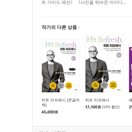
에필로그 | ‘위대한 탈출’은 계속된다 _350
트 가이드 패션》 《사진을 뒤바꾼 아이디...
미주 _356
작가의 다른 상품
히트 리프레시 (큰글자
히트 리프레시
책)
17,100
원
(10% 할인)
2
45,000
원