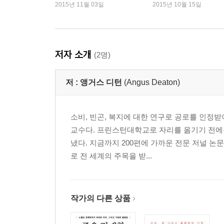
2015년 11월 03일
2015년 10월 15일
● 공중위생과 의료 서비스 _136
chapter4 어떻게 건강 불평등을 해결하는가
● 죽음에서 탈출하기 _146
저자 소개
(2명)
● 소득과 건강의 중요성 _161
● 세계화 시대와 건강 _173
저 :
앵거스 디턴
(Angus Deaton)
● 영양실조로부터 벗어난 대탈출 _181
part2 가난으로부터의 대탈출
소비, 빈곤, 복지에 대한 연구로 공로를 인정
chapter5 물질적 웰빙에 변혁을 가져오다
교수다. 프린스턴대학교로 자리를 옮기기 전
● 물질적 진보라는 황금사과 _197
냈다. 지금까지 200편에 가까운 전문 저널 논
● 성장이 빈곤율을 줄이지 못할까 _207
로 전 세계의 주목을 받...
● 소득의 분배 _215
● 일, 정치, 노동시장의 불평등 _218
● 상위 소득 점유율의 변화 _230
작가의 다른 상품
● 동등한 기회 _234