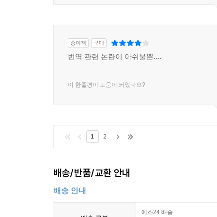
여겨졌을 법한 조건에서 이루어진 진보를 평가한다
제기한다.
_브랑코 밀라노비치《가진 자, 가지지 못한 자》저
종이책
구매
번역 관련 논란이 아쉬울뿐....
권위 있고 탁월하다.
_윌리엄 이스터리《세계의 절반 구하기》저자
이 한줄평이 도움이 되었나요?
1
2
배송/반품/교환 안내
배송 안내
예스24 배송