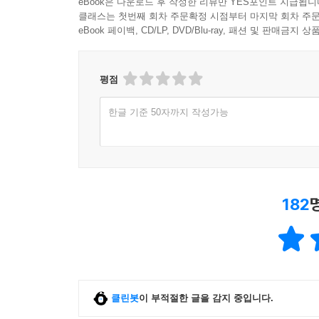
eBook은 다운로드 후 작성한 리뷰만 YES포인트 지급됩니
클래스는 첫번째 회차 주문확정 시점부터 마지막 회차 주문
우리는 어떻게 예전보다 건강해졌고, 예전보다 더 잘
eBook 페이백, CD/LP, DVD/Blu-ray, 패션 및 판매금
_빌 게이츠
평점
개발경제학계의 석학인 저자는 경제 번영이 인류
풀어낸다. 저개발국에 대한 선진국의 일방적인 
한글 기준 50자까지 작성가능
역량개발을 통해 스스로 ‘탈출’하도록 돕는 것이 진
_이덕훈, 한국수출입은행 은행장
《위대한 탈출》은 개별 국가 내의 불평등에도 주
탈출시켜 지구적 관점에서 불평등을 완화시켜 왔다는
182
_ 유지수, 국민대학교 총장
소득 불균형 문제를 격차로 보면 재분배가 해답이
접근이라면, 앵거스 디턴의 처방은 정통 주류경제학
클린봇
이 부적절한 글을 감지 중입니다.
_ 김종석, 홍익대학교 경영대학장