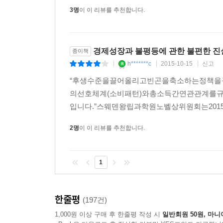
3명
이 이 리뷰를 추천합니다.
그렇다면 고소득자들에게 부과하는 소득세를 최고세
정치적으로 불가능하다는 것은 차치하더라도, 실행
지난 몇 십년간 크게 증가했다는 피케티의 주장은
경제성장과 불평등에 관한 불편한 진
종이책
않고 있는 것이다. 부유한 국가 내부에서의 불평
h*******c
2015-10-15
신고
|
|
|
정책들을 제시하는 것이 좀 더 현실적인 대안이다.
“후생수준을끌어올리고빈곤을축소하는정책을
사람이 있음에도 불구하고 현재는 역사상 그 어느 
의선호체계(소비패턴)와총소득간연관관계를
더 건강해지고, 더 부유해지고 있지만, 이러한 
입니다.”스웨덴왕립과학원노벨상위원회는20
기억해야 할 것이다.
2명
이 이 리뷰를 추천합니다.
추천의 글
1
“출간 즉시 전 세계 리더와 언론에서 쏟아진 찬사와 
세계는 점점 더 평등하고, 부유해지고 있을까? 이에
한줄평
(197건)
전반을 통해 그리고 범국가적으로 삶의 질의 변화를
1,000원 이상 구매 후 한줄평 작성 시
일반회원 50원, 마니
_[이코노미스트]