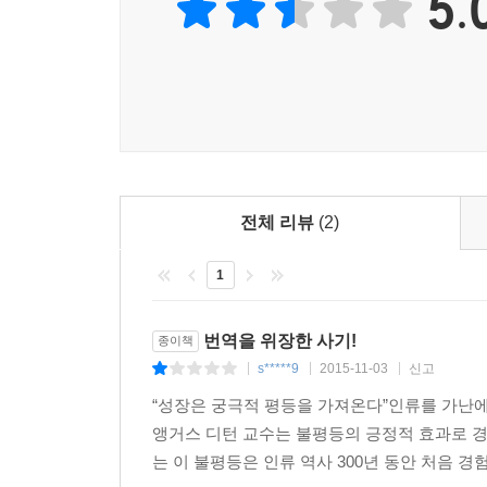
5.
예를 들어 정부가 모든 사람에게 똑같은 수입을 보
불평등이 허용된 국가의 최빈곤층보다 더 궁색한 
하지만 평등한 기회 제공이 어떤 의미인지에 대해
생각한다. 사람들이 각자 공헌도에 따라 대가를 얻
가난한 사람으로 소득 재분배가 실시되는 경우 소득
것을 막는 법이나 제도가 사회에게 이로울까? 보건
나은 결과를 낳을까? 《위대한 탈출》에서 앵거스
논의에 초점을 맞춘다.
전체 리뷰
(2)
1
불평등은 성장의 또 다른 기회이다!
정통 주류경제학자가 밝히는 불평등 그리고 빈곤 
번역을 위장한 사기!
종이책
분명 경제성장은 빈곤과 물질적 결핍에서 탈출하는 
s*****9
2015-11-03
신고
|
|
|
성장의 흔들림이 불평등의 확장과 함께 왔다. 미국
“성장은 궁극적 평등을 가져온다”인류를 가난에서
집단행동 연구에 몰두한 맨슈어 올슨 교수는 다수
앵거스 디턴 교수는 불평등의 긍정적 효과로 경
사실을 예측했다. 엄청난 부의 집중 현상은 민주주
는 이 불평등은 인류 역사 300년 동안 처음 
서비스 제공자와 환자 그리고 정당 간에 분배 갈등