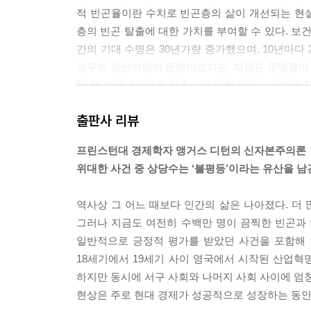
적 빈곤율이란 수치로 빈곤층의 삶이 개선되는 현
층의 빈곤 탈출에 대한 가치를 부여할 수 있다. 보
간의 기대 수명은 30년가량 증가했으며, 10년마다 
인구의 절반가량이 문맹이었지만, 지금은 문맹률이 
이 책 제목《위대한 탈출》은 영화 제목 〈대탈주The
사람들이 남겨졌고, 또한 도중에 죽음을 맞이했다
출판사 리뷰
부터 탈출에 성공한 국가도 있고, 아직도 탈출하지 
세계에서 유례를 찾을 수 없을 만큼 아주 빠른 속도
프린스턴대 경제학자 앵거스 디턴의 신자본주의론
이제 한국은 빈곤을 완전히 벗어났고 선진국의 문턱
위대한 사건 중 상당수는 ‘불평등’이라는 유산을 남
세대가 공존하는 나라가 되었다. 우리는 빈곤이 어떻
으로부터 ‘위대한 탈출’을 할 수 있었던 것은 자신
역사상 그 어느 때보다 인간의 삶은 나아졌다. 더
어떤 이념을 가졌는가에 관계없이 한국을 잘사는 
그러나 지금도 여전히 수백만 명이 끔찍한 빈곤과 
은 사람마다 다르다. 피케티 식으로 잘사는 국가를
일반적으로 긍정적 평가를 받았던 사건을 포함해 
될 것이다. 진정 잘사는 국가는 모든 국민이 빈곤과
18세기에서 19세기 사이 영국에서 시작된 산업
빈곤과 성장은 같이 가야 하며 분리시켜서는 안 
하지만 동시에 서구 사회와 나머지 사회 사이에 엄청
의 사고가 우리 사회에 퍼지면, 우리는 다시 빈곤에
현상은 주로 현대 경제가 성공적으로 성장하는 동안