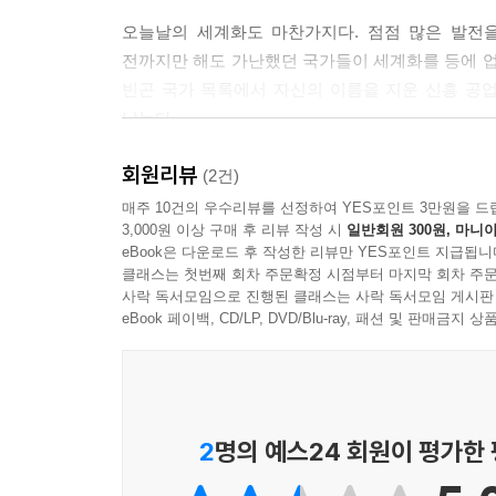
---본문
오늘날의 세계화도 마찬가지다. 점점 많은 발전을
전까지만 해도 가난했던 국가들이 세계화를 등에 업
빈곤 국가 목록에서 자신의 이름을 지운 신흥 공
남는다.
회원리뷰
지금 왜 우리는 불평등에 주목하는가!
(2건)
어떤 사람은 당신보다 훨씬 더 건강하고 부유하다
매주 10건의 우수리뷰를 선정하여 YES포인트 3만원을 드
3,000원 이상 구매 후 리뷰 작성 시
일반회원 300원, 마니아
eBook은 다운로드 후 작성한 리뷰만 YES포인트 지급됩니
《위대한 탈출_ 불평등은 어떻게 성장을 촉발시
클래스는 첫번째 회차 주문확정 시점부터 마지막 회차 주문
건강이다. 두 가지는 만족스러운 삶을 사는 데 중요
사락 독서모임으로 진행된 클래스는 사락 독서모임 게시판
무엇일까. 앵거스 디턴 교수는 빈곤과 죽음으로부터
eBook 페이백, CD/LP, DVD/Blu-ray, 패션 및 판매금
계속되고 있다. 그럼에도 탈출은 끝나지 않았다. 여
대탈출은 분명 우리에게 과거보다 더 부유하고, 
선사하기도 했다. 많은 사람이 탈주자들 뒤에 남겨진
2
명의 예스24 회원이 평가한
불평등은 발전을 자극할 수도, 발전을 막을 수도 
존재하지 않는다. 몇몇 철학자와 경제학자는 더 