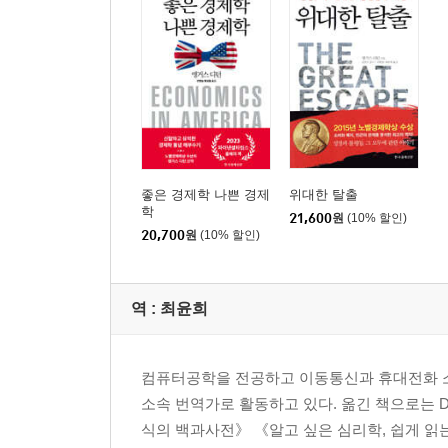
6장 대탈출, 새로운 불평등을 낳다
● 왜 우리는 비교하고 싶어 할까 _247
● 희망적인 글로벌 성장 _257
● 빈곤선은 얼마나 믿을 수 있을까 _274
● 세상이 더 불평등해지고 있다 _284
part3 어떻게 도울 것인가
chapter7 탈출에 성공하지 못한 사람들
좋은 경제학 나쁜 경제
위대한 탈출
학
● 물질적 원조가 빈곤을 없애나 _294
21,600
원
(10% 할인)
20,700
원
(10% 할인)
● 원조의 딜레마 _301
● 원조는 얼마나 효과적일까 _309
● 국가 역량을 위태롭게 한다 _317
역 :
최윤희
● 정치 효율성을 약화시킨다 _321
● 생명을 구하는 일은 다른가 _334
● 우리가 할 일은 무엇인가 _338
컴퓨터공학을 전공하고 이동통신과 휴대전화 
소속 번역가로 활동하고 있다. 옮긴 책으로는 
식의 백과사전》 《알고 싶은 심리학, 쉽게 읽