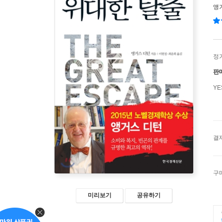
앵
정
판
Y
결
구
미리보기
공유하기