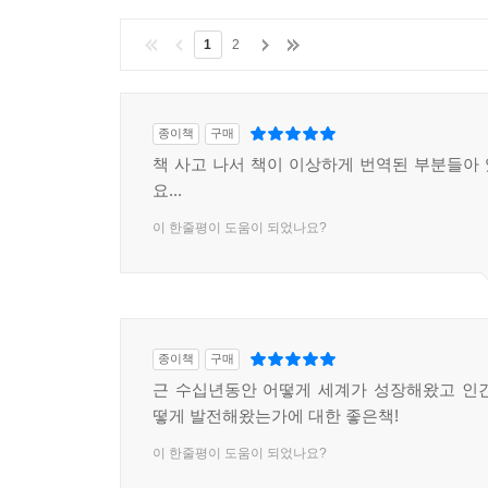
수 세기 동안 지구촌은 불평등, 빈곤, 보건, 교육
1
2
보편적 교육 기회의 확대야말로 가장 괄목할 만한 
제기되지만 지금까지의 역사적 경험은 인류가 이를 
_박종구, 한국폴리텍대학 이사장
종이책
구매
책 사고 나서 책이 이상하게 번역된 부분들아
인류는 어떻게 건강하고 부유해졌으며, 왜 어떤 사
요...
질병에 시달렸던 시절부터 대부분의 사람이 이런 
이 한줄평이 도움이 되었나요?
빈곤에 허덕이고 있는 수십억 인구가 이러한 대탈주
우리가 예전보다 더 오래 살고 더 건강하며 더 부
진보의 흐름 그 이상이다. 이 책은 세상의 부와 건
_대런 애쓰모글루《국가는 왜 실패하는가》저자
종이책
구매
근 수십년동안 어떻게 세계가 성장해왔고 인
단번에 주의를 사로잡고 연민을 품게 하는 이 글은
떻게 발전해왔는가에 대한 좋은책!
_폴 콜리어《빈곤의 경제학》저자
이 한줄평이 도움이 되었나요?
높은 소득과 긴 수명을 누리는 인구 비율이 높아