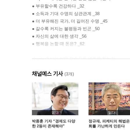
● 부유할수록 건강하다 _32
● 소득과 기대 수명의 상관관계 _38
● 더 부유해진 국가, 더 길어진 수명 _45
● 갈수록 커지는 불평등과 빈곤 _50
● 자신의 삶에 대한 생각 _56
● 행복을 논할 때 돈은? _62
chapter2 삶이 어떤 모습으로 변화해 왔는가
● 삶과 죽음에 대한 생각 _70
채널예스 기사
● 과거에는 어떻게 살다가 죽었나 _82
(3개)
● 행복이 삶을 개선시키다 _91
● 과학이 기대 수명을 증가시키다 _97
chapter3 무엇이 불평등을 지속적으로 만드나
● 질병과 가난병 _116
읽다
읽다
● 빈곤이 죽음의 불평등을 낳다 _125
박종훈 기자 “경제도 다양
정규재, 피케티의 해법은
한 2등이 존재해야”
회를 가난하게 만든다
● 경제성장이 사망률을 낮출까 _130