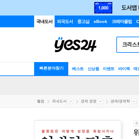
국내도서
외국도서
중고샵
eBook
크레마클럽
C
빠른분야찾기
베스트
신상품
이벤트
바이백
매
웰컴
국내도서
경제 경영
경제/경제학
소