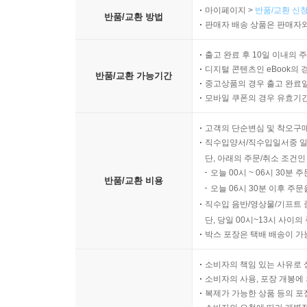
마이페이지 >
반품/교환 신청
반품/교환 방법
판매자 배송 상품은 판매자와
출고 완료 후 10일 이내의 
디지털 콘텐츠인 eBook의 
반품/교환 가능기간
중고상품의 경우 출고 완료일
모바일 쿠폰의 경우 유효기간(
고객의 단순변심 및 착오구
직수입양서/직수입일서중 일
단, 아래의 주문/취소 조건인
오늘 00시 ~ 06시 30분 
반품/교환 비용
오늘 06시 30분 이후 주문
직수입 음반/영상물/기프트 
단, 당일 00시~13시 사이
박스 포장은 택배 배송이 가
소비자의 책임 있는 사유로 
소비자의 사용, 포장 개봉에 
복제가 가능한 상품 등의 포장을 