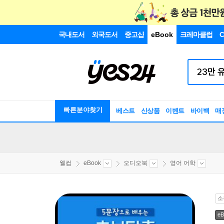
국내도서
외국도서
중고샵
eBook
크레마클럽
C
빠른분야찾기
베스트
신상품
이벤트
바이백
매
웰컴
eBook
오디오북
영어 어학
소
eB