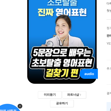
다
첫
정
판
Y
추
결
미리듣기
파트너샵
공유하기