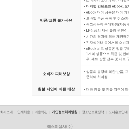
소비자의 요청에 따라 개별
디지털 컨텐츠인 eBook, 
eBook 대여 상품은 대여 기
모바일 쿠폰 등록 후 취소/환
반품/교환 불가사유
중고상품이 구매확정(자동 
LP상품의 재생 불량 원인이 기
시간의 경과에 의해 재판매가
전자상거래 등에서의 소비자
eBook 세트 상품은 일괄 
1개의 상품으로 취급 및 판매
우, 세트 상품 전부 및 세트
상품의 불량에 의한 반품, 교
소비자 피해보상
준하여 처리됨
환불 지연에 따른 배상
대금 환불 및 환불 지연에 
회사소개
인재채용
이용약관
개인정보처리방침
청소년보호정책
도서홍보안내