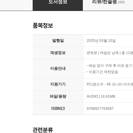
도서정보
리뷰/한줄평
(0/0)
품목정보
발행일
2025년 03월 10일
재생정보
완독본 | 케일린 낭독 | 총 11
배송 없이 구매 후 바로 듣
이용안내
이용기간 제한없음
지원기기
PC(윈도우 - 4K 모니터 미
파일/용량
AUDIO | 16.91MB
ISBN13
9788927763697
관련분류