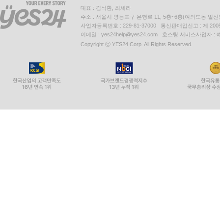
대표 : 김석환, 최세라
주소 : 서울시 영등포구 은행로 11, 5층~6층(여의도동,일신
사업자등록번호 : 229-81-37000 통신판매업신고 : 제 200
이메일 : yes24help@yes24.com 호스팅 서비스사업자 :
Copyright ⓒ YES24 Corp. All Rights Reserved.