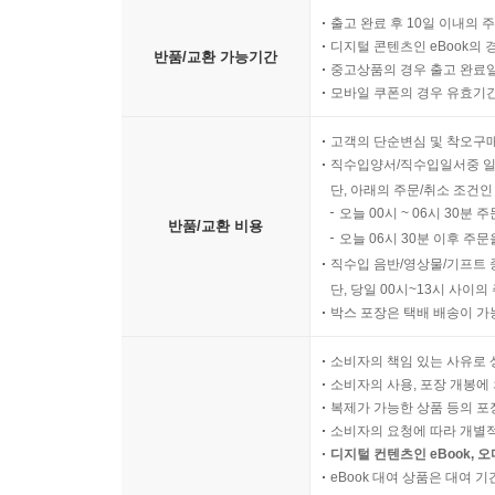
출고 완료 후 10일 이내의 
디지털 콘텐츠인 eBook의 
반품/교환 가능기간
중고상품의 경우 출고 완료일
모바일 쿠폰의 경우 유효기간(
고객의 단순변심 및 착오구
직수입양서/직수입일서중 일
단, 아래의 주문/취소 조건인
오늘 00시 ~ 06시 30분 
반품/교환 비용
오늘 06시 30분 이후 주문
직수입 음반/영상물/기프트 
단, 당일 00시~13시 사이
박스 포장은 택배 배송이 가
소비자의 책임 있는 사유로 
소비자의 사용, 포장 개봉에 
복제가 가능한 상품 등의 포장을 
소비자의 요청에 따라 개별
디지털 컨텐츠인 eBook, 
eBook 대여 상품은 대여 기