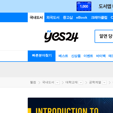
국내도서
외국도서
중고샵
eBook
크레마클럽
C
빠른분야찾기
베스트
신상품
이벤트
바이백
매
웰컴
국내도서
대학교재
공학계열