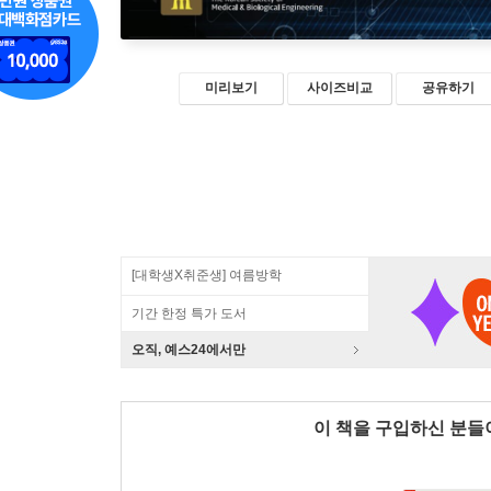
미리보기
사이즈비교
공유하기
[대학생X취준생] 여름방학
기간 한정 특가 도서
오직, 예스24에서만
이 책을 구입하신 분