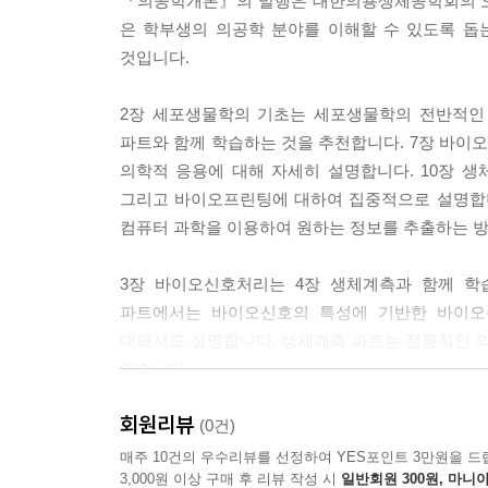
『의공학개론』의 발행은 대한의용생체공학회의 오랜
1. MRI 소개
은 학부생의 의공학 분야를 이해할 수 있도록 돕
2. MRI의 기본원리
것입니다.
3. MRI 응용
2장 세포생물학의 기초는 세포생물학의 전반적인 내
05-3 라돈변환 기반 의료영상
파트와 함께 학습하는 것을 추천합니다. 7장 바이
1. 서론
의학적 응용에 대해 자세히 설명합니다. 10장 
2. 라돈변환과 의료영상
그리고 바이오프린팅에 대하여 집중적으로 설명합니
3. 라돈변환 기반 의료영상기기
컴퓨터 과학을 이용하여 원하는 정보를 추출하는 
4. 의료영상에서 사용되는 방사선의 발생원리
5. 방사선과 물질의 상호작용
3장 바이오신호처리는 4장 생체계측과 함께 학
6. 방사선 검출 기술과 의료영상에서의 응용
파트에서는 바이오신호의 특성에 기반한 바이오
7. 데이터 처리, 영상재구성 및 후처리
대해서도 설명합니다. 생체계측 파트는 전통적인 의
8. 하이브리드 시스템
있습니다.
9. 성능 비교
회원리뷰
10. 요약 및 결론
5장 의료영상은 6장 바이오광학과 함께 학습하는
(0건)
학습량이 많으므로 의료영상 과목에서 참고용 교재
매주 10건의 우수리뷰를 선정하여 YES포인트 3만원을 드
3,000원 이상 구매 후 리뷰 작성 시
일반회원 300원, 마니아
05-4 DICOM
내용을 다루고 있습니다.