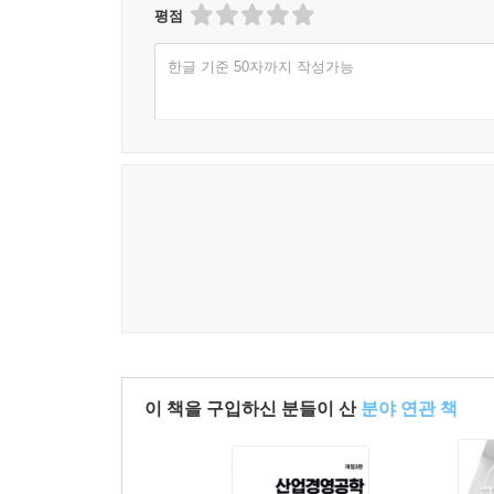
1. 생체고체역학과 생체유체역학의 분야 소개
평점
2. 생체고체역학과 생체유체역학의 기본 개념
한글 기준 50자까지 작성가능
3. 생체고체역학과 생체유체역학의 응용
09 재활공학
1. 분야 소개
2. 재활기기의 기술적 원리 및 설계
3. 재활공학 기술의 역사: 고대에서 미래까지
4. 재활공학 기술의 발전방향
10 생체재료 및 조직공학
1. 분야 소개
2. 기본 원리
3. 조직공학의 최신동향
이 책을 구입하신 분들이 산
분야 연관 책
11 의료기기 규제, 법규 그리고 표준
1. 규제의 탄생과 규제의 중요성