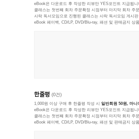
eBook은 다운로드 후 작성한 리뷰만 YES포인트 지급됩니
1. 디지털 의료영상 개요
클래스는 첫번째 회차 주문확정 시점부터 마지막 회차 주문
2. 디지털 의료 영상 데이터 및 정보 표준
8장 생체고체역학 및 유체역학은 9장 재활공학과 
사락 독서모임으로 진행된 클래스는 사락 독서모임 게시판
3. 의료분야 인공지능을 지원하는 오픈데이터베이
인체의 고체역학과 혈류와 관련된 유체역학을 설명
eBook 페이백, CD/LP, DVD/Blu-ray, 패션 및 판매금
4. 의료인공지능의 미래
있으므로 재활공학을 학습하기 전에 학습하는 것을
(regulatory affair, RA) 전문가가 다루는 내용에
06 바이오광학
1. 바이오광학의 개념과 분야 소개
본 교과서가 의공학 전공 학부생의 수준에 맞추어
2. 바이오광학의 기본 원리
박사이기 때문에, 전공자인 집필자의 눈높이와 학
3. 바이오광학의 응용
받아서, 향후 발간하게 될 두번째 판본은 또한 
인공장기, 생체재료 분야에 대해서는 두번째 판본
07 바이오칩
한줄평
(0건)
1. 분야 소개
가능한 이해하기 쉬우면서도 알찬 교과서를 출간
2. 바이오칩의 원리
도서가 되길 바랍니다.
1,000원 이상 구매 후 한줄평 작성 시
일반회원 50원, 마니
eBook은 다운로드 후 작성한 리뷰만 YES포인트 지급됩니
3. 바이오칩의 응용
클래스는 첫번째 회차 주문확정 시점부터 마지막 회차 주문
4. 요약: 바이오칩 기술의 미래 전망
2025년 2월
eBook 페이백, CD/LP, DVD/Blu-ray, 패션 및 판매금
고려대학교 바이오공학과 교수 이규백
08 생체고체역학 및 생체유체역학