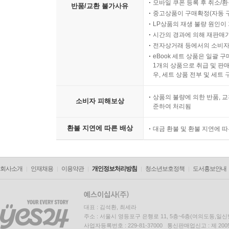
모바일 쿠폰 등록 후 취소/환
반품/교환 불가사유
중고상품이 구매확정(자동 
LP상품의 재생 불량 원인이 기
시간의 경과에 의해 재판매가
전자상거래 등에서의 소비자
eBook 세트 상품은 일괄 
1개의 상품으로 취급 및 판매
우, 세트 상품 전부 및 세트
상품의 불량에 의한 반품, 교
소비자 피해보상
준하여 처리됨
환불 지연에 따른 배상
대금 환불 및 환불 지연에 
회사소개
인재채용
이용약관
개인정보처리방침
청소년보호정책
도서홍보안내
대표 : 김석환, 최세라
주소 : 서울시 영등포구 은행로 11, 5층~6층(여의도동,일신
사업자등록번호 : 229-81-37000 통신판매업신고 : 제 200