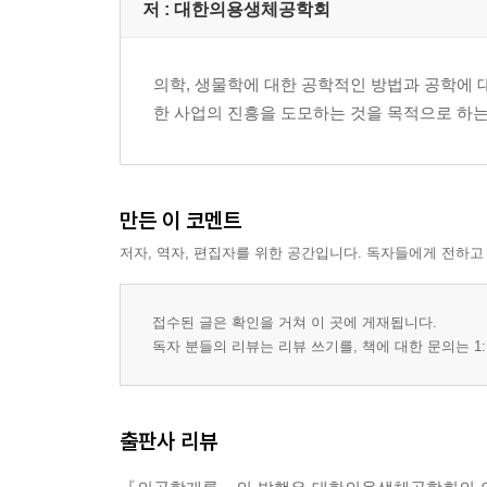
4. 단시간 푸리에 변환과 웨이블릿 변환
저 :
대한의용생체공학회
5. 디지털 비선형 필터
6. AI 바이오신호처리의 개요
의학, 생물학에 대한 공학적인 방법과 공학에 대
7. 앞으로의 전망
한 사업의 진흥을 도모하는 것을 목적으로 하는
04. 생체계측
1. 생체계측의 개요와 역사
2. 측정방식에 따른 생체계측과 동작이론
만든 이 코멘트
3. 신호의 조절과 데이터 획득
저자, 역자, 편집자를 위한 공간입니다. 독자들에게 전하고
4. 전기안전
05-1 의료 초음파
접수된 글은 확인을 거쳐 이 곳에 게재됩니다.
1. 의료 초음파의 발전사
독자 분들의 리뷰는 리뷰 쓰기를, 책에 대한 문의는 1:
2. 초음파 특성
3. 진단 초음파
4. 치료 초음파
출판사 리뷰
05-2 MRI