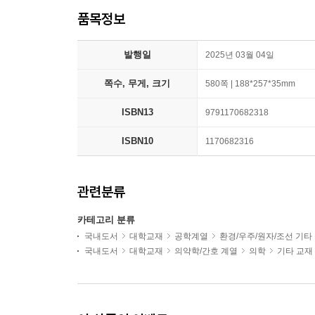
품목정보
발행일
2025년 03월 04일
쪽수, 무게, 크기
580쪽 | 188*257*35mm
ISBN13
9791170682318
ISBN10
1170682316
관련분류
카테고리 분류
국내도서
대학교재
공학계열
환경/우주/원자/조선 기타
국내도서
대학교재
의약학/간호 계열
의학
기타 교재