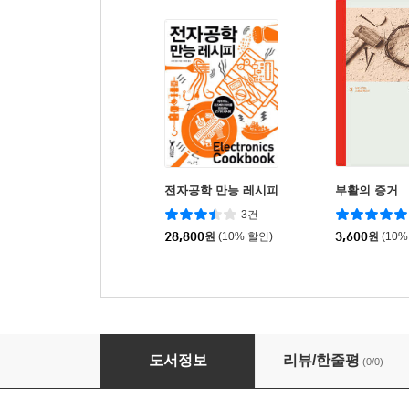
전자공학 만능 레시피
부활의 증거
3건
28,800
원
(10% 할인)
3,600
원
(10%
의공학개론
도서정보
리뷰/한줄평
(0/0)