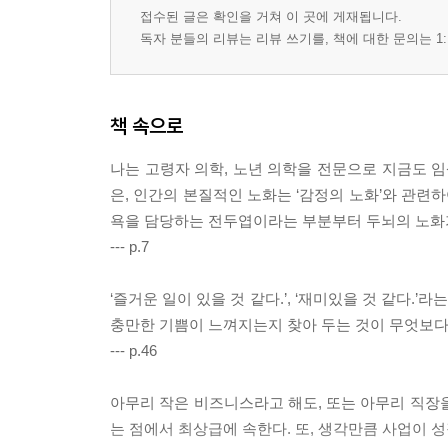
: 복습과 전달로 기억력을 향상시킨다 · 155
접수된 글은 확인을 거쳐 이 곳에 게재됩니다.
독자 분들의 리뷰는 리뷰 쓰기를, 책에 대한 문의는 1:
: 뇌를 자극하는 도박 vs. 뇌를 의존하게 만드는 도박 ·
: 존경받는 노인이 될 수 있으면 노후가 즐겁다 ·162
Chapter 6 혹하는 뇌는 나이를 먹지 않는다
책 속으로
나는 고령자 의학, 노년 의학을 전문으로 지금도 임
: 정치가는 왜 늙지 않을까? · 169
은, 인간의 본질적인 노화는 ‘감정의 노화’와 관련
: 정년이 없는 사람이 건강하게 장수하는 이유 · 170
욕을 담당하는 전두엽이라는 부분부터 두뇌의 노화가
: 현대 사회에 요구되는 전두엽 교육 · 172
--- p.7
: 건강하게 생활하다가 쉽게 떠나는 이상적 노후의 비결
: 치매에 걸린 노인보다 어리석은 노인이 더 비참하다 
‘즐거운 일이 있을 것 같다.’, ‘재미있을 것 같다.
: 사람들로부터 소외당하지 않는 삶 · 181
충만한 기쁨이 느껴지는지 찾아 두는 것이 무엇보다
: 불안은 컨트롤할 수 없지만 행동은 컨트롤할 수 있다 
--- p.46
: 돈에 대해 지나치게 불안해할 필요는 없다 · 185
: 자신을 위해 돈을 아끼지 말라 · 187
아무리 작은 비즈니스라고 해도, 또는 아무리 직장
: 금전을 어떻게 운용할 것인가? · 188
는 점에서 최상급에 속한다. 또, 생각만큼 사업이 
: 셰익스피어의 『리어왕』이 그린 노인의 비극 · 19