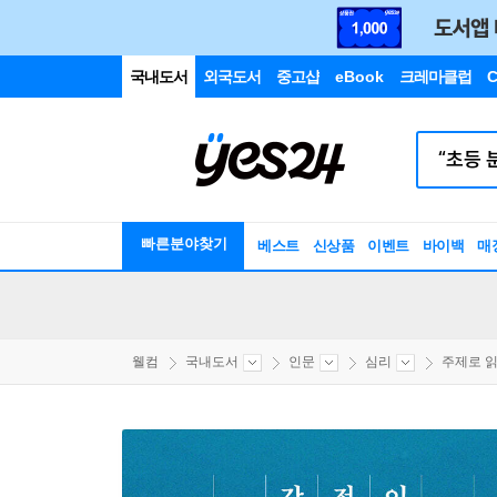
국내도서
외국도서
중고샵
eBook
크레마클럽
C
빠른분야찾기
베스트
신상품
이벤트
바이백
매
웰컴
국내도서
인문
심리
주제로 읽는