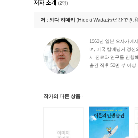
저자 소개
: 감정 노화로 이끄는 3가지 원인 · 43
(2명)
Chapter 2 나잇값 못하는 것을 두려워 말라
저 :
와다 히데키
(Hideki Wada,わだ ひでき
: 욕망은 살기 위한 원동력이다 · 49
1960년 일본 오사카
: 여생이라고 부르기에는 남은 세월이 너무 길다 · 5
며, 미국 칼메닝거 정신
: 젊은 사람보다 노인의 은둔형 외톨이 현상이 더 심각
서 진료와 연구를 진행해
: 즐거운 일이 없다고 말하기 전에 모든 것을 시도해 본
출간 직후 50만 부 이상
: 행동에 나서기 위한 계기를 만든다 · 58
: 중장년 이후의 창업은 결코 꿈이 아니다 · 61
: 나이를 먹는다는 것은 자극에 익숙해지는 것이다 · 
: 의식적으로 강한 자극을 찾는다 · 68
작가의 다른 상품
: 나잇값이라는 말은 최대의 적! · 71
: 중년 이후에는 어떻게 새로운 친구를 사귀어야 할까?
: 의욕이 전혀 일지 않을 때의 대처법 · 75
Chapter 3 여성이 남성보다 장수하는 이유는 따로