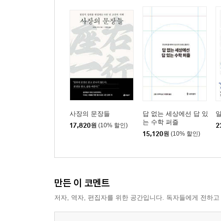
: 감정 전환이 서투른 사람은 고집증이 발생하고 있다는
: 편한 대화 상대가 없으면 화가 쌓인다 · 121
: 반성을 해도 과거는 바뀌지 않는다 · 122
: 할 수 없었던 일이 아니라 할 수 있었던 일에 눈길을 
: 나쁜 쪽으로만 흘러가는 사고를 멈추는 방법 · 126
: 버티기보다는 선잠이 중요하다 · 129
: 현대인에게 수면 장애가 증가하고 있는 원인 · 131
: 두뇌가 노화하면 감정이 오랫동안 지속된다 · 134
사장의 문장들
답 없는 세상에선 답 있
일
는 수학 퍼즐
17,820
원
(10% 할인)
2
Chapter 5 나이를 먹어도 기억력은 좋아질 수 있다
15,120
원
(10% 할인)
: 기억에는 두 가지 종류가 있다 · 141
: 무슨 일이든 에피소드화하여 기억한다 · 144
: TV 시청이나 독서를 통해 기억력을 단련하는 방법 ·
만든 이 코멘트
: 입력, 저장, 출력_기억의 3단계 · 150
저자, 역자, 편집자를 위한 공간입니다. 독자들에게 전하고
: 주의에는 관심과 집중의 두 요소가 있다 · 151
: 지위를 이용한 학습 방법 · 154