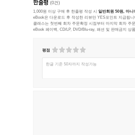
한줄평
(0건)
이런 구체적인 테마를 통해 노화와 관련된 뇌의 원
1,000원 이상 구매 후 한줄평 작성 시
일반회원 50원, 마니
eBook은 다운로드 후 작성한 리뷰만 YES포인트 지급됩니
‘아름다운 삶’을 되찾는 뇌의 비밀을 알려주다
클래스는 첫번째 회차 주문확정 시점부터 마지막 회차 주문
eBook 페이백, CD/LP, DVD/Blu-ray, 패션 및 판매금
이 책은 몸의 노화와 그 예방이라는 기존 패러다
과학적이면서도 인문학적인 고찰이다. 단순히 운동
젊음을 유지할 수 있다는 사실을 알려주는 것을 통해
평점
노년을 맞는 비결, 나이 들어도 즐거움을 느낄 수 있
한글 기준 50자까지 작성가능