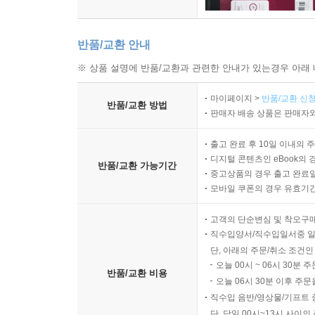
반품/교환 안내
※ 상품 설명에 반품/교환과 관련한 안내가 있는경우 아래 
마이페이지 >
반품/교환 신청
반품/교환 방법
판매자 배송 상품은 판매자와
출고 완료 후 10일 이내의 
디지털 콘텐츠인 eBook의 
반품/교환 가능기간
중고상품의 경우 출고 완료일
모바일 쿠폰의 경우 유효기간(
고객의 단순변심 및 착오구
직수입양서/직수입일서중 일
단, 아래의 주문/취소 조건인
오늘 00시 ~ 06시 30분 
반품/교환 비용
오늘 06시 30분 이후 주문
직수입 음반/영상물/기프트 
단, 당일 00시~13시 사이