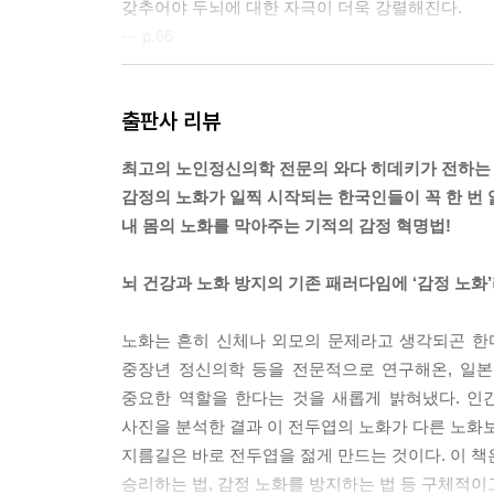
갖추어야 두뇌에 대한 자극이 더욱 강렬해진다.
: 문병객이 많이 찾아오는 사람과 아무도 찾지 않는 사람
--- p.66
: 노화를 막는 감정 훈련의 기술 · 198
“감정은 기쁨이나 슬픔이니까 기억과는 상관이 없다
출판사 리뷰
때문이다.
--- p.142
최고의 노인정신의학 전문의 와다 히데키가 전하는 ‘
감정의 노화가 일찍 시작되는 한국인들이 꼭 한 번 
결국 풍부한 정보를 마음대로 사용할 수 있는 사람은
내 몸의 노화를 막아주는 기적의 감정 혁명법!
있는 사람의 격차는 더욱 벌어질 수밖에 없다.
--- p.174
뇌 건강과 노화 방지의 기존 패러다임에 ‘감정 노화
불안은 컨트롤 할 수 없지만 행동은 컨트롤 할 수 있
노화는 흔히 신체나 외모의 문제라고 생각되곤 한다.
각하는 태도가 중요하다.
중장년 정신의학 등을 전문적으로 연구해온, 일본
--- p.185
중요한 역할을 한다는 것을 새롭게 밝혀냈다. 인
사진을 분석한 결과 이 전두엽의 노화가 다른 노화보
‘즐거운 일’을 통해 감정의 노화를 방지하고 젊음을
지름길은 바로 전두엽을 젊게 만드는 것이다. 이 책은
강렬한 자극이 필요하므로 그런 자극을 위해 돈을 
승리하는 법, 감정 노화를 방지하는 법 등 구체적이