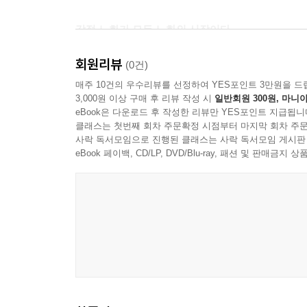
--- p.187
감정 노화가 모든 노화의 시작이다
충족감을 느끼며 인생의 말년을 보내기 위해 지금 할
감도 사라질 것이다.
회원리뷰
노화하면 몸이 늙고 병이 들거나, 기억력이 떨어지
(0건)
감정의 노화가 모든 노화의 원흉이라고 주장한다.
--- p.196
매주 10건의 우수리뷰를 선정하여 YES포인트 3만원을 드
3,000원 이상 구매 후 리뷰 작성 시
일반회원 300원, 마니아
히데키는 인간의 본질적인 노화는 ‘감정의 노화’
eBook은 다운로드 후 작성한 리뷰만 YES포인트 지급됩니
전두엽의 부분부터 노화가 진행되며, 이 전두엽의 
클래스는 첫번째 회차 주문확정 시점부터 마지막 회차 주문
저자는 역설한다. 감정이 노화하여 자발성, 호기심
사락 독서모임으로 진행된 클래스는 사락 독서모임 게시판
기능의 노화도 촉진시킨다는 것이다. 이 책에서는 
eBook 페이백, CD/LP, DVD/Blu-ray, 패션 및 판매금
있도록 감정 노화 테스트를 수록하고, 감정 노화를 
‘감정 훈련’의 중요성을 ‘건강과 노화’라는 측면에서
이 책은 뇌에서 감정 기능과 자발성, 의욕을 담당
통해 이를 증명한다. 저자는 감정이 노화하여 자
만들어 다른 기능의 노화까지 촉진시킨다고 말한다
이유, 나이를 먹어도 기억력을 유지하고 향상시키는