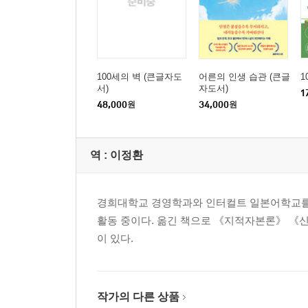
: 갑작스러운 초조감과 분노는 노화의 징조 · 81
: ‘EQ=마음의 지능 지수’는 40대에 절정을 맞이한다 ·
: 40대 이후, EQ가 저하되는 이유 · 85
: 감정이 노화하기 쉬운 직업들의 공통점 · 87
100세의 벽 (큰글자도
어른의 인생 습관 (큰글
1
서)
자도서)
: 과거의 자랑을 늘어놓기 시작했다면 적신호! · 91
1
48,000
원
34,000
원
: 여유가 있고 안정적인 사람 = EQ가 높은 사람 · 94
: 자기 뜻대로 되지 않으면 초조해지는 사람 · 96
: 주말농장에는 일석사조의 효과가 있다 · 99
역 :
이정환
: 남성보다 여성이 장수하는 가장 큰 이유 · 101
: 여성 보스와 남성 보스의 차이 · 103
: 황혼 이혼이 최근 급증하는 이유 · 105
경희대학교 경영학과와 인터컬트 일본어학교를 
: 상대방에게 지나친 기대를 하지 않는 효과 · 108
활동 중이다. 옮긴 책으로 《지적자본론》 《신
: 화를 내는 것이 나쁜 것만은 아니다 · 111
이 있다.
: 건강식품의 상식을 의심하라 · 113
Chapter 4 기분 전환이 건강을 좌우한다
작가의 다른 상품