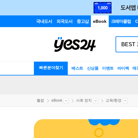
국내도서
외국도서
중고샵
eBook
크레마클럽
C
빠른분야찾기
베스트
신상품
이벤트
바이백
매
웰컴
eBook
사회 정치
교육/환경