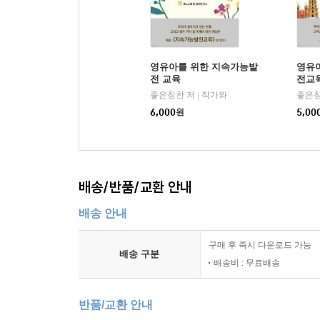
영유아를 위한 지속가능발
영유
전 교육
전교
제성
좋은칭찬 저
작가와
좋은칭
|
6,000
원
5,00
배송/반품/교환 안내
배송 안내
구매 후 즉시 다운로드 가능
배송 구분
배송비 : 무료배송
반품/교환 안내