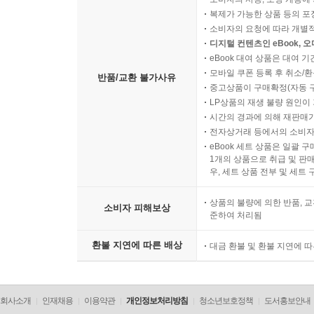
복제가 가능한 상품 등의 포장을 
소비자의 요청에 따라 개별
디지털 컨텐츠인 eBook, 
eBook 대여 상품은 대여 기
모바일 쿠폰 등록 후 취소/환
반품/교환 불가사유
중고상품이 구매확정(자동 
LP상품의 재생 불량 원인이 기
시간의 경과에 의해 재판매가
전자상거래 등에서의 소비자
eBook 세트 상품은 일괄 
1개의 상품으로 취급 및 판매
우, 세트 상품 전부 및 세트
상품의 불량에 의한 반품, 교
소비자 피해보상
준하여 처리됨
환불 지연에 따른 배상
대금 환불 및 환불 지연에 
회사소개
인재채용
이용약관
개인정보처리방침
청소년보호정책
도서홍보안내