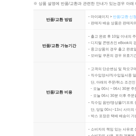
※ 상품 설명에 반품/교환과 관련한 안내가 있는경우 아래 
마이페이지 >
반품/교환 신청
반품/교환 방법
판매자 배송 상품은 판매자와
출고 완료 후 10일 이내의 
디지털 콘텐츠인 eBook의 
반품/교환 가능기간
중고상품의 경우 출고 완료일
모바일 쿠폰의 경우 유효기간(
고객의 단순변심 및 착오구
직수입양서/직수입일서중 일
단, 아래의 주문/취소 조건인
오늘 00시 ~ 06시 30분 
반품/교환 비용
오늘 06시 30분 이후 주문
직수입 음반/영상물/기프트 
단, 당일 00시~13시 사이
박스 포장은 택배 배송이 가
소비자의 책임 있는 사유로 
소비자의 사용, 포장 개봉에 