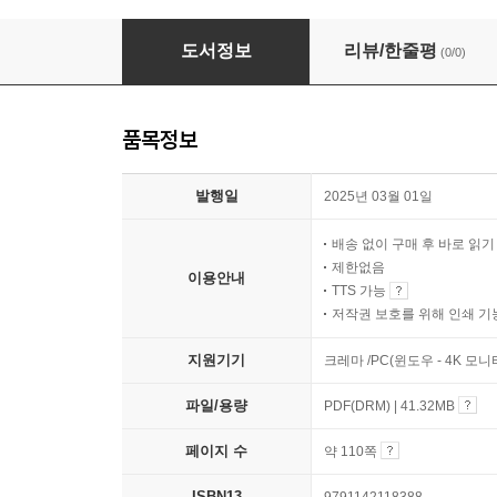
유보통합 영아 이음교육을 만나다 (의사소통편)
도서정보
리뷰/한줄평
(0/0)
품목정보
발행일
2025년 03월 01일
배송 없이 구매 후 바로 읽
제한없음
이용안내
TTS 가능
저작권 보호를 위해 인쇄 기
지원기기
크레마 /PC(윈도우 - 4K 모
파일/용량
PDF(DRM) | 41.32MB
페이지 수
약 110쪽
ISBN13
9791142118388