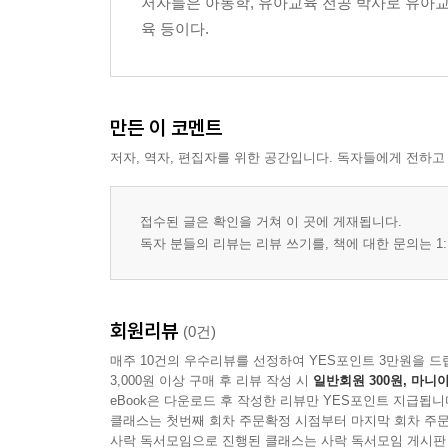
저자들은 아동학, 유아교육 전공 박사로 유아교
2) 잘잘잘 123
육 등이다.
2. 명화를 활용한 언어지도
1) 가족
2) 고흐의 방
만든 이 코멘트
저자, 역자, 편집자를 위한 공간입니다. 독자들에게 전하고
3. 캐릭터를 활용한 언어지도
1) 뽀로로
2) 하츄핑
접수된 글은 확인을 거쳐 이 곳에 게재됩니다.
독자 분들의 리뷰는 리뷰 쓰기를, 책에 대한 문의는 1:
4. 동요를 활용한 언어지도
1) 안녕 안녕
2) 감사 나무
회원리뷰
(0건)
매주 10건의 우수리뷰를 선정하여 YES포인트 3만원을 드
5. 일상생활을 활용한 언어지도
3,000원 이상 구매 후 리뷰 작성 시
일반회원 300원, 마니아
1) 글자를 찾았어요
eBook은 다운로드 후 작성한 리뷰만 YES포인트 지급됩니
클래스는 첫번째 회차 주문확정 시점부터 마지막 회차 주문
2) 내 이름
사락 독서모임으로 진행된 클래스는 사락 독서모임 게시판