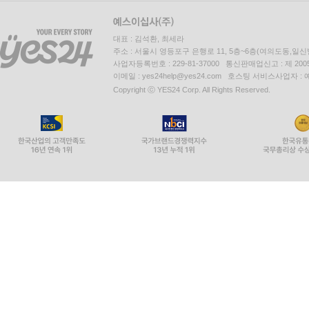
대표 : 김석환, 최세라
주소 : 서울시 영등포구 은행로 11, 5층~6층(여의도동,일신
사업자등록번호 : 229-81-37000 통신판매업신고 : 제 200
이메일 : yes24help@yes24.com 호스팅 서비스사업자 :
Copyright ⓒ YES24 Corp. All Rights Reserved.