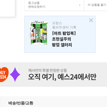
중고상품
이 상품을 팔기
판매요청하기
프랑스
퐁피두센터 기획
[아트 팝업북]
초현실주의
팝업 갤러리
배송/반품/교환