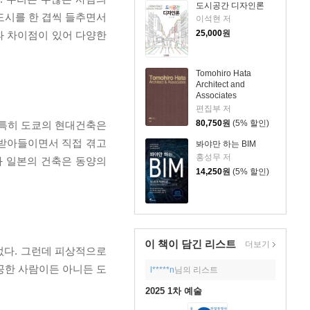
도시공간 디자인론
도시를 한 겹씩 들추면서
이석현 저
25,000
원
과 차이점이 있어 다양한
Tomohiro Hata
Architect and
Associates
편집부 저
80,750
원
(5% 할인)
 특히 도쿄의 현대건축은
 받아들이면서 직접 겪고
봐야만 하는 BIM
홍성무 저
과 일본의 건축은 동양의
14,250
원
(5% 할인)
이 책이 담긴
리스트
더보기
없다. 그런데 피상적으로
공한 사람이든 아니든 도
l*****n
님의 리스트
2025 1차 예술