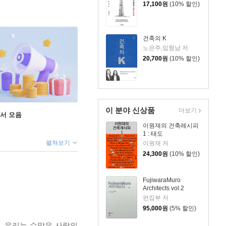
17,100
원
(10% 할인)
건축의 K
노은주,임형남 저
20,700
원
(10% 할인)
이 분야 신상품
더보기
도서 모음
이원재의 건축레시피
1 : 태도
펼쳐보기
이원재 저
24,300
원
(10% 할인)
FujiwaraMuro
Architects vol.2
편집부 저
95,000
원
(5% 할인)
다. 우리는 수많은 사람의