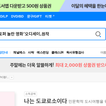
D/LP
DVD/BD
문구
/GIFT
티켓
장안내
채널예스
사락
예스펀딩
클래스24
독서유형검사
여
RBTI Lab
독서유형검사
주말에는 더욱 알뜰하게!
최대 2,000원 상품권 받으
평/...
소득공제
나는 도쿄로소이다
인문학적 도시여행을 