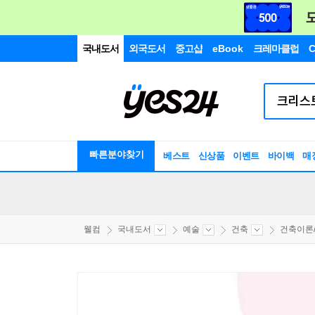
국내도서
외국도서
중고샵
eBook
크레마클럽
C
빠른분야찾기
베스트
신상품
이벤트
바이백
매
웰컴
국내도서
예술
건축
건축이론/비