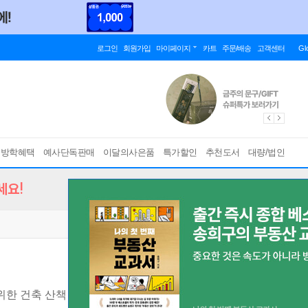
로그인
회원가입
마이페이지
카트
주문/배송
고객센터
Gl
름방학혜택
예사단독판매
이달의사은품
특가할인
추천도서
대량/법인
세요!
위한 건축 산책