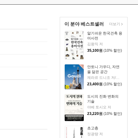
이 분야 베스트셀러
더보기
알기쉬운 한국건축 용
어사전
김왕직 저
35,100
원
(10% 할인)
안토니 가우디, 자연
을 닮은 공간
제라르 드니조 저/김희라 역
23,400
원
(10% 할인)
도시의 진화 변화의
기술
야베 토시오 저
23,220
원
(10% 할인)
초고층
정광량 저