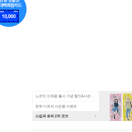
노르잇 신제품 출시 기념 할인&사은품 증정!
문학 디퓨저 사은품 이벤트
스킵과 로퍼 2차 굿즈