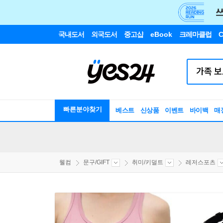
국내도서
외국도서
중고샵
eBook
크레마클럽
C
빠른분야찾기
베스트
신상품
이벤트
바이백
매
웰컴
문구/GIFT
취미/키덜트
레저스포츠