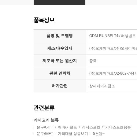
품목정보
품명 및 모델명
ODM-RUNBELT4 / 러닝벨트
제조자/수입자
(주)오케이마트/(주)오케이마
제조국 또는 원산지
중국
관련 연락처
(주)오케이마트/02-802-7447
허가관련
상세페이지참조
관련분류
카테고리 분류
문구/GIFT
취미/키덜트
레저스포츠
기타스포츠용품
문구/GIFT
가격대별 상품보기
5천원~