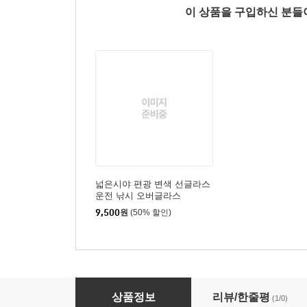
이 상품을 구입하신 분
넓은시야 편광 변색 선글라스
운전 낚시 오버글라스
9,500
원
(50% 할인)
쓰리포켓 러닝벨트 마라톤 힙색 캔버스 조깅 등산 
상품정보
리뷰/한줄평
(1/0)