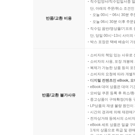
직수입양서/직수입일서중 일
단, 아래의 주문/취소 조건인
오늘 00시 ~ 06시 30분 
반품/교환 비용
오늘 06시 30분 이후 주문
직수입 음반/영상물/기프트 
단, 당일 00시~13시 사이
박스 포장은 택배 배송이 가
소비자의 책임 있는 사유로 
소비자의 사용, 포장 개봉에 
복제가 가능한 상품 등의 포장을 
소비자의 요청에 따라 개별
디지털 컨텐츠인 eBook, 
eBook 대여 상품은 대여 기
모바일 쿠폰 등록 후 취소/환
반품/교환 불가사유
중고상품이 구매확정(자동 
LP상품의 재생 불량 원인이 기
시간의 경과에 의해 재판매가
전자상거래 등에서의 소비자
eBook 세트 상품은 일괄 
1개의 상품으로 취급 및 판매