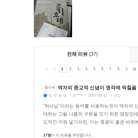
수십 년에 걸쳐 쌓은 연구 성과와 스페인문학에 대
지 4백 년을 맞이하는 2015년 4월에는 독자
지원과 10년여에 걸친 준비 작업을 통해 선보
것이다.
전체 리뷰
(37)
1
2
3
4
5
6
7
8
역자의 종교적 신념이 명작에 먹칠을 
종이책
x****r
2007-04-17
신고
|
|
|
"하나님"이라는 용어를 사용하는것이 역자의 신
대하는 그들 나름의 구분을 짓기 위한 명칭인데
도적인 끼워 넣기라면, 이는 풍광이 좋은 바위에
17명
이 이 리뷰를 추천합니다.