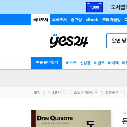
국내도서
외국도서
중고샵
eBook
크레마클럽
C
빠른분야찾기
베스트
신상품
이벤트
바이백
매
웰컴
국내도서
소설/시/희곡
고전문학
소