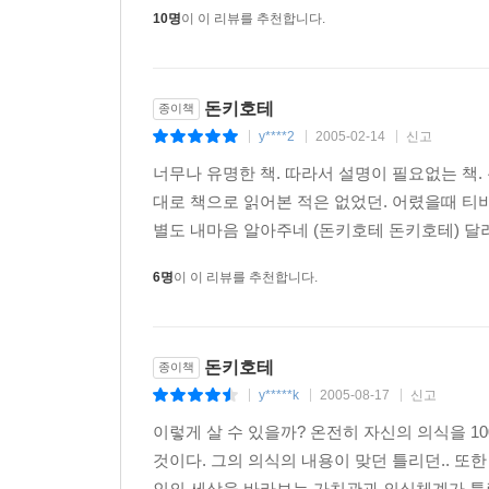
10명
이 이 리뷰를 추천합니다.
돈키호테
종이책
y****2
2005-02-14
신고
|
|
|
너무나 유명한 책. 따라서 설명이 필요없는 책
대로 책으로 읽어본 적은 없었던. 어렸을때 티비
별도 내마음 알아주네 (돈키호테 돈키호테) 달려
6명
이 이 리뷰를 추천합니다.
돈키호테
종이책
y*****k
2005-08-17
신고
|
|
|
이렇게 살 수 있을까? 온전히 자신의 의식을 1
것이다. 그의 의식의 내용이 맞던 틀리던.. 또
인의 세상을 바라보는 가치관과 의식체계가 틀린