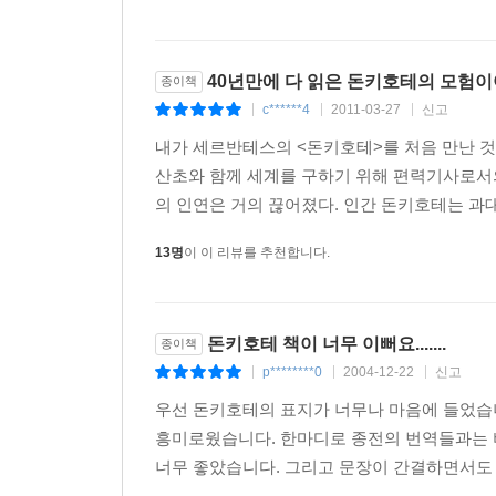
40년만에 다 읽은 돈키호테의 모험
종이책
c******4
2011-03-27
신고
|
|
|
내가 세르반테스의 <돈키호테>를 처음 만난 것
산초와 함께 세계를 구하기 위해 편력기사로서
의 인연은 거의 끊어졌다. 인간 돈키호테는 과대
13명
이 이 리뷰를 추천합니다.
돈키호테 책이 너무 이뻐요.......
종이책
p********0
2004-12-22
신고
|
|
|
우선 돈키호테의 표지가 너무나 마음에 들었습
흥미로웠습니다. 한마디로 종전의 번역들과는 
너무 좋았습니다. 그리고 문장이 간결하면서도 