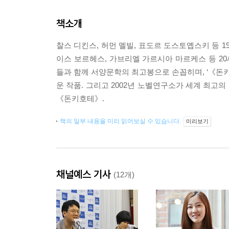
책소개
찰스 디킨스, 허먼 멜빌, 표도르 도스토옙스키 등 
이스 보르헤스, 가브리엘 가르시아 마르케스 등 2
들과 함께 서양문학의 최고봉으로 손꼽히며, ‘《돈
운 작품. 그리고 2002년 노벨연구소가 세계 최고의
《돈키호테》.
책의 일부 내용을 미리 읽어보실 수 있습니다.
미리보기
채널예스 기사
(12개)