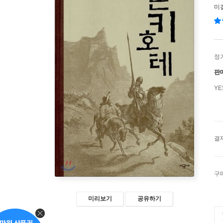
미
정
판
Y
결
구
미리보기
공유하기