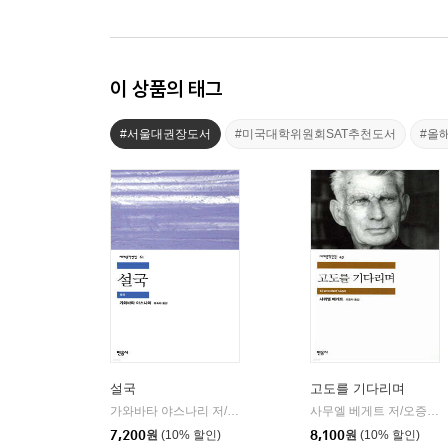
이 상품의 태그
#서울대권장도서
#미국대학위원회SAT추천도서
#올
설국
고도를 기다리며
가와바타 야스나리 저/유숙자 역
민음사
사무엘 베게트 저/오증자 역
|
7,200
원
(10% 할인)
8,100
원
(10% 할인)