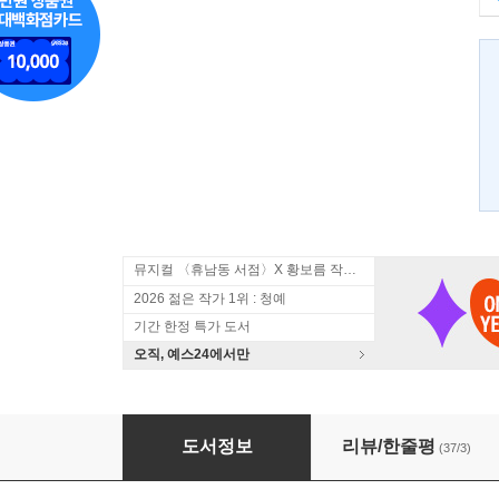
뮤지컬 〈휴남동 서점〉X 황보름 작가 북토크
2026 젊은 작가 1위 : 청예
기간 한정 특가 도서
오직, 예스24에서만
돈키호테
도서정보
리뷰/한줄평
(37/3)