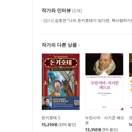
작가와 인터뷰
(1개)
[읽다]
김호연 “나의 돈키호테가 있다면, 짝사랑하기
작가의 다른 상품
돈키호테 1
누만시아 · 사기꾼 페드
모
로
15,210
원
(10% 할인)
1
12,350
원
(5% 할인)