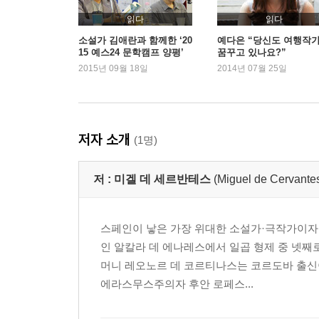
읽다
읽다
소설가 김애란과 함께한 ‘20
예다은 “당신도 여행작
15 예스24 문학캠프 양평’
꿈꾸고 있나요?”
스케치
2015년 09월 18일
2014년 07월 25일
저자 소개
(1명)
저 :
미겔 데 세르반테스
(Miguel de Cervante
스페인이 낳은 가장 위대한 소설가·극작가이자 시
인 알칼라 데 에나레스에서 일곱 형제 중 넷째
머니 레오노르 데 코르티나스는 코르도바 출신이
에라스무스주의자 후안 로페스...