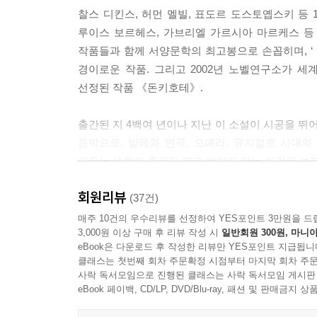
찰스 디킨스, 허먼 멜빌, 표도르 도스토옙스키 등 
루이스 보르헤스, 가브리엘 가르시아 마르케스 등
작품들과 함께 서양문학의 최고봉으로 손꼽히며, 
경이로운 작품. 그리고 2002년 노벨연구소가 세
선정된 작품 《돈키호테》.
출간된 지 4백여 년이나 지난 이 소설이 시공을 뛰
음악으로, 발레와 연극, 오페라, 뮤지컬로 시대
이유는 세월이 흘러도 결코 변하지 않는 인간의 보편
있는 유연성을 가지고 있기 때문일 것이다. 《돈키
회원리뷰
수 세기가 흐른 지금도 여전히 새롭게 해석되고 변형
(37건)
매주 10건의 우수리뷰를 선정하여 YES포인트 3만원을 드
3,000원 이상 구매 후 리뷰 작성 시
일반회원 300원, 마니아
세르반테스는 17세기 초 스페인에서 유행하던 
eBook은 다운로드 후 작성한 리뷰만 YES포인트 지급됩니
왕가의 절대적인 영향력 하에 있던 스페인에서는 
클래스는 첫번째 회차 주문확정 시점부터 마지막 회차 주문
이용하는 형태로 교묘하게 당시 사회를 비판하면서
사락 독서모임으로 진행된 클래스는 사락 독서모임 게시판
세르반테스는 《돈키호테》를 통해 이를 위한 끊임
eBook 페이백, CD/LP, DVD/Blu-ray, 패션 및 판매금