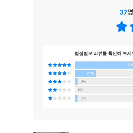
유쾌한 돈키호테와 산초 판사의 캐릭터, 흥미로
37
명
18세기에 이르러 그 진가를 인정받으면서 언어예
새로운 해석이 본격적으로 등장하기 시작했다. 철
다양한 시도를 거듭하면서 돈키호테와 산초 판사는
세계 소설사상 최초로 문학 속의 ‘인간’을 창조
인물이다. 19세기 러시아문학을 대표하는 소
별점별로 리뷰를 확인해 보세
우유부단한 사색형 인간 햄릿과, 자신의 이상을 향
70
영문학자 이언 와트는 《근대 개인주의 신화》라
크루소와 함께 돈키호테를 꼽기도 했다.
24%
3%
이상주의적 인물 돈키호테와 현실주의적 인물 산초
0%
묘사한 《돈키호테》. 21세기 먼 타국에서조차 
3%
인물로 인용되기도 했지만, 시대가 바뀌면서 주
인물로 다시금 평가받고 있다.
스페인 왕립한림원의 종신회원이자 현 한국세르반