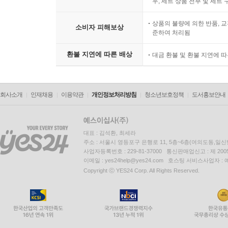
우, 세트 상품 전부 및 세트
상품의 불량에 의한 반품, 교
소비자 피해보상
준하여 처리됨
환불 지연에 따른 배상
대금 환불 및 환불 지연에 
회사소개
인재채용
이용약관
개인정보처리방침
청소년보호정책
도서홍보안내
대표 : 김석환, 최세라
주소 : 서울시 영등포구 은행로 11, 5층~6층(여의도동,일신
사업자등록번호 : 229-81-37000 통신판매업신고 : 제 200
이메일 : yes24help@yes24.com 호스팅 서비스사업자 :
Copyright ⓒ YES24 Corp. All Rights Reserved.