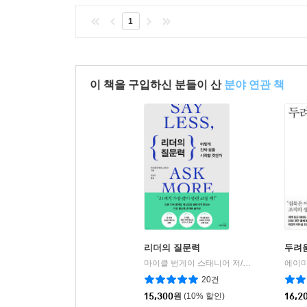
1
이 책을 구입하신 분들이 산
분야 연관 책
리더의 질문력
두려움
마이클 번게이 스태니어 저/김잔디 역
리더
|
20건
15,300
원
(10% 할인)
16,2