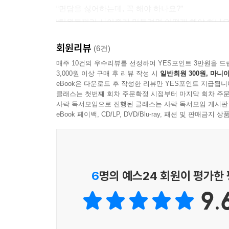
“면담을 싫어하는데, 꼭 해야 하나요?”
“팀원들끼리 사이좋게 만들려면 어떻게 해야 하나요
“팀장에게 바라는 점을 자연스럽게 팀원들이 얘기할
회원리뷰
“조언이 지속적으로 먹히지 않을 경우 지시로 넘어가는
(6건)
매주 10건의 우수리뷰를 선정하여 YES포인트 3만원을 드
3,000원 이상 구매 후 리뷰 작성 시
일반회원 300원, 마니아
몇 가지만 살펴봐도 대충 이 정도다. 그런데 가만
eBook은 다운로드 후 작성한 리뷰만 YES포인트 지급됩니
얼마나 다르겠는가. 수많은 기업들을 포함한 조직이
클래스는 첫번째 회차 주문확정 시점부터 마지막 회차 주문
되지 않는다면 그 조직의 미래는 암울할 것이다. 특
사락 독서모임으로 진행된 클래스는 사락 독서모임 게시판
마디 한 마디에 신중을 기해야 한다.
eBook 페이백, CD/LP, DVD/Blu-ray, 패션 및 판매금
문제는 위와 같은 질문들에 정답이 딱 정해져 있느
가장 적당한 방법을 찾아냈다 해도 상황에 따라, 
같은 의견을 내놓는다.
6
명의 예스24 회원이 평가한
9.
어떻게 해야 할지 답을 찾아가는 과정이 어렵고, 복
아닐 수는 있지만 그 상황에 필요한 해답이 될 수 있
토마스 에디슨Thomas Edison의 유명한 말이 떠오