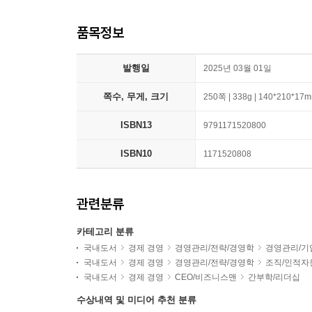
품목정보
발행일
2025년 03월 01일
쪽수, 무게, 크기
250쪽 | 338g | 140*210*17
ISBN13
9791171520800
ISBN10
1171520808
관련분류
카테고리 분류
국내도서
경제 경영
경영관리/전략/경영학
경영관리/기
국내도서
경제 경영
경영관리/전략/경영학
조직/인적자
국내도서
경제 경영
CEO/비즈니스맨
간부학/리더십
수상내역 및 미디어 추천 분류