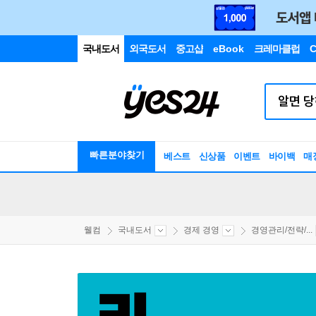
국내도서
외국도서
중고샵
eBook
크레마클럽
C
빠른분야찾기
베스트
신상품
이벤트
바이백
매
웰컴
국내도서
경제 경영
경영관리/전략/...