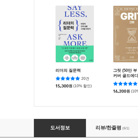
리더의 질문력
그릿 (50만 
커버 골드에디
20건
15,300
원
(10% 할인)
16,200
원
(10
리더의 언어력
도서정보
리뷰/한줄평
(6/1)