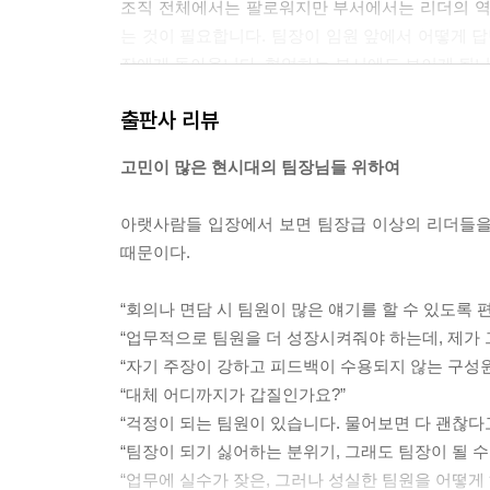
조직 전체에서는 팔로워지만 부서에서는 리더의 역
는 것이 필요합니다. 팀장이 임원 앞에서 어떻게 답
장에게 돌아옵니다. 협업하는 부서에도 보이게 됩니
--- p.145
출판사 리뷰
‘1인분’을 조직 내에서 어떻게 사용하고 있는지 확
고민이 많은 현시대의 팀장님들 위하여
도 있고, 서로를 비판적으로 모니터링하는 팀 분위
함께 일하는 구성원들과 1인분에 대한 생각을 나누고
아랫사람들 입장에서 보면 팀장급 이상의 리더들을 
--- p.165
때문이다.
조직에서 상대가 화를 내는 것은 ‘상대방과 나의 입
“회의나 면담 시 팀원이 많은 얘기를 할 수 있도록 
과 충족시키지 못한 것이 무엇인지를 알아야 합니다.
“업무적으로 팀원을 더 성장시켜줘야 하는데, 제가 
로만 생각하지 않을 수 있습니다. 나를 싫어해서가 
“자기 주장이 강하고 피드백이 수용되지 않는 구성
“대체 어디까지가 갑질인가요?”
--- p.225
“걱정이 되는 팀원이 있습니다. 물어보면 다 괜찮다
“팀장이 되기 싫어하는 분위기, 그래도 팀장이 될 수
“업무에 실수가 잦은, 그러나 성실한 팀원을 어떻게