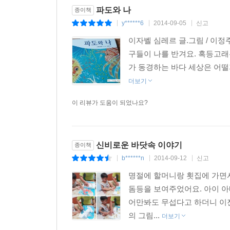
파도와 나
종이책
y******6
2014-09-05
신고
|
|
|
이자벨 심레르 글.그림 / 이
구들이 나를 반겨요. 혹등고래
가 동경하는 바다 세상은 어떨
더보기
이 리뷰가 도움이 되었나요?
신비로운 바닷속 이야기
종이책
b******n
2014-09-12
신고
|
|
|
명절에 할머니랑 횟집에 가면
돔등을 보여주었어요. 아이 아
어만봐도 무섭다고 하더니 이젠
의 그림...
더보기