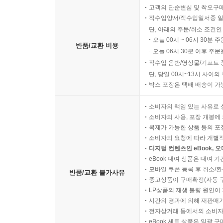
고객의 단순변심 및 착오구
직수입양서/직수입일서중 일
단, 아래의 주문/취소 조건인
오늘 00시 ~ 06시 30분 
반품/교환 비용
오늘 06시 30분 이후 주문
직수입 음반/영상물/기프트 
단, 당일 00시~13시 사이
박스 포장은 택배 배송이 가
소비자의 책임 있는 사유로 
소비자의 사용, 포장 개봉에 
복제가 가능한 상품 등의 포장을 
소비자의 요청에 따라 개별
디지털 컨텐츠인 eBook, 
eBook 대여 상품은 대여 기
모바일 쿠폰 등록 후 취소/환
반품/교환 불가사유
중고상품이 구매확정(자동 
LP상품의 재생 불량 원인이 기
시간의 경과에 의해 재판매가
전자상거래 등에서의 소비자
eBook 세트 상품은 일괄 