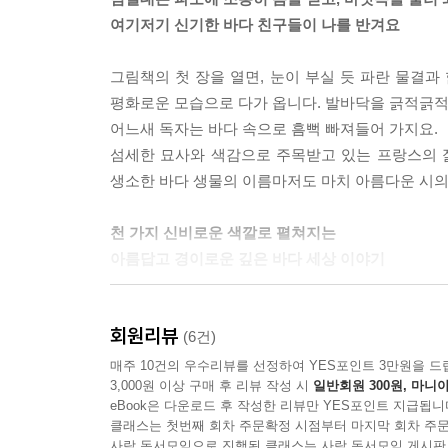
여기저기 신기한 바다 친구들이 나를 반겨요
그림책의 첫 장을 열면, 눈이 부실 듯 파란 물결과
평화로운 모습으로 다가 옵니다. 발바닥을 긁적긁적 
어느새 독자는 바다 속으로 흠뻑 빠져들어 가지요.
섬세한 묘사와 색감으로 주목받고 있는 프랑스의 
생소한 바다 생물의 이름마저도 마치 아름다운 시의
천 가지 신비로운 색깔로 펼쳐지는
아름답고 경이로운 깊은 바다 세상 이야기
신비한 바다 세계로 이끄는 섬세한 묘사와 과감한 
회원리뷰
바다와 해양 생물들을 이처럼 아름답게 그려낸 책
(6건)
색깔에서부터 바다의 신비로움을 그대로 풀어냅니다. 
매주 10건의 우수리뷰를 선정하여 YES포인트 3만원을 드
3,000원 이상 구매 후 리뷰 작성 시
일반회원 300원, 마니아
원색들을 과감히 사용하였는데, 그 조화가 너무나 
eBook은 다운로드 후 작성한 리뷰만 YES포인트 지급됩니
느낄 수 있습니다.
클래스는 첫번째 회차 주문확정 시점부터 마지막 회차 주문
작은 비늘 하나까지도 놓치지 않는 작가의 세밀한 
사락 독서모임으로 진행된 클래스는 사락 독서모임 게시판