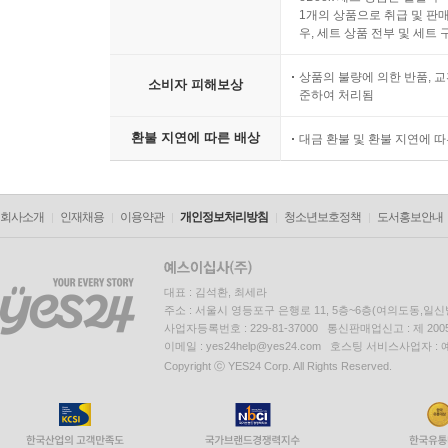
1개의 상품으로 취급 및 판매
우, 세트 상품 전부 및 세트
상품의 불량에 의한 반품, 교
소비자 피해보상
준하여 처리됨
환불 지연에 따른 배상
대금 환불 및 환불 지연에 
회사소개
인재채용
이용약관
개인정보처리방침
청소년보호정책
도서홍보안내
대표 : 김석환, 최세라
주소 : 서울시 영등포구 은행로 11, 5층~6층(여의도동,일신
사업자등록번호 : 229-81-37000 통신판매업신고 : 제 200
이메일 : yes24help@yes24.com 호스팅 서비스사업자 :
Copyright ⓒ YES24 Corp. All Rights Reserved.