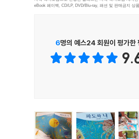
그야말로 특별한 자연 그림책입니다.
eBook 페이백, CD/LP, DVD/Blu-ray, 패션 및 판매금
자연과 사람을 평화롭게 잇는 바다의 시
파도에 몸을 싣고 들어간 바닷속은 처음 보는 바다
인물을 톡톡 건드리기도 하고 간지럽히기도 합니다
6
명의 예스24 회원이 평가한
책장을 넘기다 보면 마치 숨은 그림 찾기처럼 물고
9.
그런데 이 책에 등장하는 사람은 전체 이야기를 끌
자신의 몸을 내 맡긴 채 바다 생물들의 움직임, 
자연과 인간이 스스럼없이 친구가 되는 순간들이지
경이로운 해양 세계와 그 주인공들
이 책에는 본문에만 20여 종이 넘는 독특한 바
있습니다. 그런데 이 생물들은 앞서 말한 대로 
보다 친숙하게 다가갑니다. 설령 그동안 바다 생물
눈을 감으면 그 곳이 바로 바다!
아이들의 상상력은 언제나 어른들의 예상을 초월합