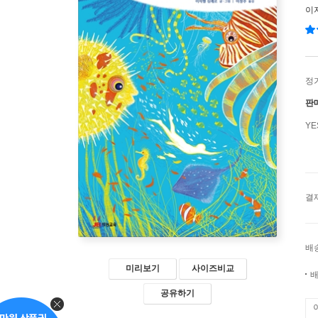
이
정
판
Y
결
배
미리보기
사이즈비교
배
공유하기