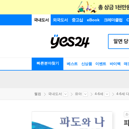
국내도서
외국도서
중고샵
eBook
크레마클럽
C
빠른분야찾기
베스트
신상품
이벤트
바이백
매
웰컴
국내도서
유아
4-6세
4-6세 다
소