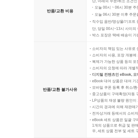
단, 아래의 주문/취소 조건인
오늘 00시 ~ 06시 30분 
반품/교환 비용
오늘 06시 30분 이후 주문
직수입 음반/영상물/기프트 
단, 당일 00시~13시 사이
박스 포장은 택배 배송이 가
소비자의 책임 있는 사유로 
소비자의 사용, 포장 개봉에 
복제가 가능한 상품 등의 포장을 
소비자의 요청에 따라 개별
디지털 컨텐츠인 eBook, 
eBook 대여 상품은 대여 기
모바일 쿠폰 등록 후 취소/환
반품/교환 불가사유
중고상품이 구매확정(자동 
LP상품의 재생 불량 원인이 기
시간의 경과에 의해 재판매가
전자상거래 등에서의 소비자
eBook 세트 상품은 일괄 
1개의 상품으로 취급 및 판매
우, 세트 상품 전부 및 세트