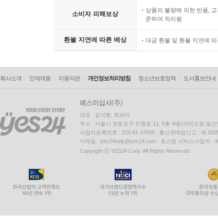
상품의 불량에 의한 반품, 교
소비자 피해보상
준하여 처리됨
환불 지연에 따른 배상
대금 환불 및 환불 지연에 
회사소개
인재채용
이용약관
개인정보처리방침
청소년보호정책
도서홍보안내
대표 : 김석환, 최세라
주소 : 서울시 영등포구 은행로 11, 5층~6층(여의도동,일신
사업자등록번호 : 229-81-37000 통신판매업신고 : 제 200
이메일 : yes24help@yes24.com 호스팅 서비스사업자 :
Copyright ⓒ YES24 Corp. All Rights Reserved.