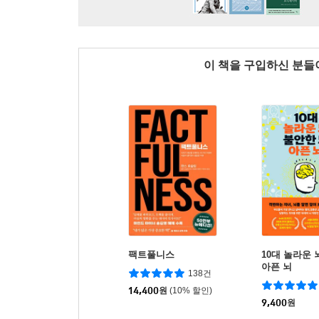
이 책을 구입하신 분
팩트풀니스
10대 놀라운 
아픈 뇌
138건
14,400
원
(10% 할인)
9,400
원