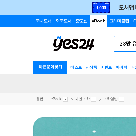
국내도서
외국도서
중고샵
eBook
크레마클럽
C
빠른분야찾기
베스트
신상품
이벤트
바이백
매
웰컴
eBook
자연과학
과학일반