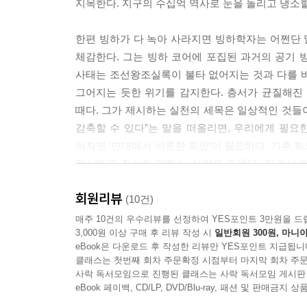
지목한다. 지구의 수십억 역사로 눈을 돌리고 냉소할
한편 빙하가 다 녹아 사라지면 빙하학자는 어쩐단
체감한다. 그는 빙하 코어에 포집된 과거의 공기
사태는 조선왕조실록이 불타 없어지는 것과 다를 
그어지는 듯한 위기를 감지한다. 층서가 균질해진
때다. 그가 제시하는 실천의 세목은 일상적인 것들
감축할 수 있다”는 말을 떠올리면, 우리에게 필요
하자면 ‘연대에서 비롯한 희망’이 필요하다. 기후
절실하고 진실히 말하는 사람은 드물다. 따라서 
과학자의 희로애락이 흐르는 진솔한 고백이기도 하
회원리뷰
(10건)
현장이 허락하는 ‘세계와 감각의 확장’
매주 10건의 우수리뷰를 선정하여 YES포인트 3만원을 드
3,000원 이상 구매 후 리뷰 작성 시
일반회원 300원, 마니아
위스키 한 잔과 빙하 한 조각에서 시작한 이야기
eBook은 다운로드 후 작성한 리뷰만 YES포인트 지급됩니
클래스는 첫번째 회차 주문확정 시점부터 마지막 회차 주문
저자의 목소리가 특히 더 생생하게 전해지는 대목
사락 독서모임으로 진행된 클래스는 사락 독서모임 게시판
여성이다. 2012년부터 지금까지 빙하만 연구했고 
eBook 페이백, CD/LP, DVD/Blu-ray, 패션 및 판매금
지구과학 영역에서 여성 과학자의 비율이 24퍼센