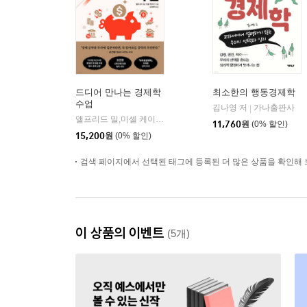
드디어 만나는 경제학
최소한의 행동경제학
수업
김나영 저
가나출판사
|
앨프리드 밀,미셸 케이건 저/김선영 역
현대지성
|
11,760
원
(0% 할인)
15,200
원
(0% 할인)
검색 페이지에서 선택된 태그에 등록된 더 많은 상품을 확인해 
이 상품의 이벤트
(5개)