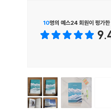
저자는 여성이라는 이유로 현장에서 제외되거나 
탁상공론에 그치기 쉬워 악착같이 현장을 자청한다
10
명의 예스24 회원이 평가한
그린란드행 항공기가 막 착륙하고 꼬리가 열리자마자
9.
눈바람이 형성한 구조물의 독특한 질감 등은 오로
대처는 오직 직접경험을 통해 전수된다. 하물며 연
이하의 얇은 층은 녹은 눈이 다시 얼어서 형성된 
주지 않는다. 이 간단한 지식조차 현장이 아니면 쉽
환경이고 캠프는 약 해발고도 2700미터에 위치했다
시간이 걸린다. 남성 연구자보다 물리적으로 힘이 
하지만 저자는 오히려 자기만의 강점에 주목하고 
현명하고 우아한 방식이다. 이 외에도 여성 과학
현장에서 분투하며 구축한 흔들리지 않는 믿음이다
1965년 빙하학자 클로드 로리우스는 남극 아델리
낙이었다. 어느 날 위스키에 넣을 얼음이 떨어져서 