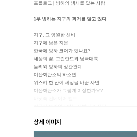
프롤로그 | 빙하의 냄새를 맡는 사람
1부 빙하는 지구의 과거를 알고 있다
지구, 그 영원한 신비
지구에 남은 지문
한국에 빙하 코어가 있나요?
세상의 끝, 그린란드와 남극대륙
둘리와 빙하의 상관관계
이산화탄소의 하소연
위스키 한 잔이 세상을 바꾼 사연
이산화탄소가 그렇게 이상한가요?
바닷속 컨베이어 벨트
지구가 뜨거워진다는 새빨간 거짓말
인류가 지구에 무해했던 적이 있다
상세 이미지
핵실험을 하자 빙하가 우리에게 건넨 말
캐나다 로키산맥에 오르다