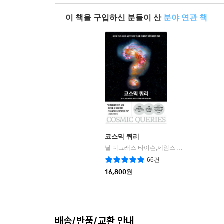
이 책을 구입하신 분들이 산
분야 연관 책
코스믹 쿼리
닐 디그래스 타이슨,제임스 트레필 공저/박병철 역
66건
16,800
원
배송/반품/교환 안내