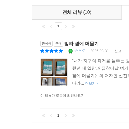
로리우스는 여기서 착안해 빙하에 포집된 기체를 
전체 리뷰
(10)
저자는 이 낭만적이기까지 한 일화에 매료되고 그
말이 저자에게는 현실이었다. 그는 연구자로서 걸
1
관점으로 삶을 바라보고 의미가 확장되는 순간들을 
편린이 모여 마침내 빙하가 되어 반짝이는 것을 볼 
빙하 곁에 머물기
종이책
구매
a*****7
2026-03-31
신고
|
|
|
"내가 지구의 과거를 들추는 빙
했던 내 열망과 집착이날 여기까
곁에 머물기》의 저자인 신진화
나라...
더보기
이 리뷰가 도움이 되었나요?
1