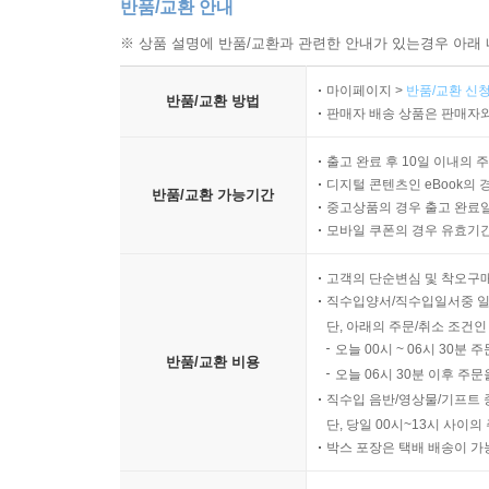
반품/교환 안내
※ 상품 설명에 반품/교환과 관련한 안내가 있는경우 아래 
마이페이지 >
반품/교환 신청
반품/교환 방법
판매자 배송 상품은 판매자와
출고 완료 후 10일 이내의 
디지털 콘텐츠인 eBook의 
반품/교환 가능기간
중고상품의 경우 출고 완료일
모바일 쿠폰의 경우 유효기간(
고객의 단순변심 및 착오구
직수입양서/직수입일서중 일
단, 아래의 주문/취소 조건인
오늘 00시 ~ 06시 30분 
반품/교환 비용
오늘 06시 30분 이후 주문
직수입 음반/영상물/기프트 
단, 당일 00시~13시 사이
박스 포장은 택배 배송이 가