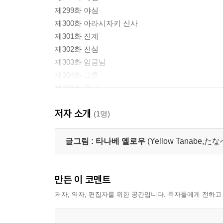
제299화 야심
제300화 아라시자키 신사
제301화 진계
제302화 진심
제303화 임금님
제304화 그릇
제305화 증오
제306화 구역
저자 소개
제307화 침공
(1명)
제308화 발동
제309화 패배
글그림 :
타나베 옐로우
(Yellow Tanabe
제310화 총본부 습격
결계사 극채색 화첩
만든 이 코멘트
부록 만화 21
결계사 등장인물 비화
저자, 역자, 편집자를 위한 공간입니다. 독자들에게 전하고