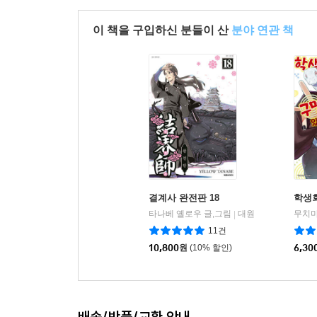
이 책을 구입하신 분들이 산
분야 연관 책
결계사 완전판 18
학생회
타나베 옐로우 글,그림
대원
무치마
|
11건
10,800
원
(10% 할인)
6,30
배송/반품/교환 안내