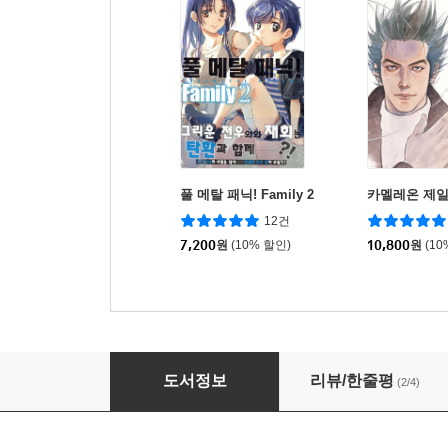
풀 메탈 패닉! Family 2
카멜레온 제일
12건
7,200
원
(10% 할인)
10,800
원
(10
결계사 완전판 16
도서정보
리뷰/한줄평
(2/4)