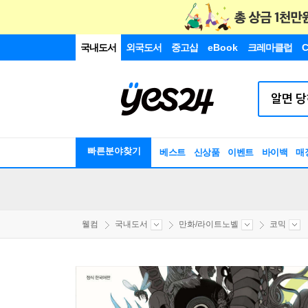
국내도서
외국도서
중고샵
eBook
크레마클럽
C
빠른분야찾기
베스트
신상품
이벤트
바이백
매
웰컴
국내도서
만화/라이트노벨
코믹