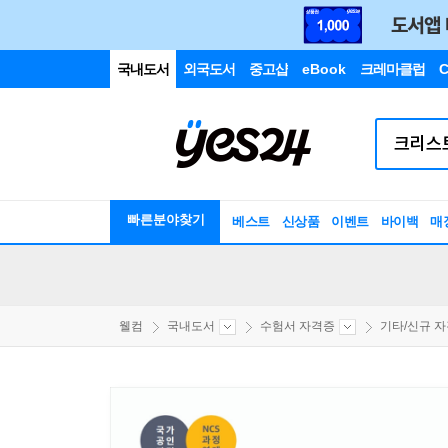
국내도서
외국도서
중고샵
eBook
크레마클럽
C
빠른분야찾기
베스트
신상품
이벤트
바이백
매
웰컴
국내도서
수험서 자격증
기타/신규 자격