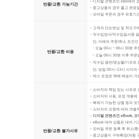
디지털 콘텐츠인 eBook의 
반품/교환 가능기간
중고상품의 경우 출고 완료일
모바일 쿠폰의 경우 유효기간(
고객의 단순변심 및 착오구
직수입양서/직수입일서중 일
단, 아래의 주문/취소 조건인
오늘 00시 ~ 06시 30분 
반품/교환 비용
오늘 06시 30분 이후 주문
직수입 음반/영상물/기프트 
단, 당일 00시~13시 사이
박스 포장은 택배 배송이 가
소비자의 책임 있는 사유로 
소비자의 사용, 포장 개봉에 
복제가 가능한 상품 등의 포장을 
소비자의 요청에 따라 개별
디지털 컨텐츠인 eBook, 
eBook 대여 상품은 대여 기
모바일 쿠폰 등록 후 취소/환
반품/교환 불가사유
중고상품이 구매확정(자동 