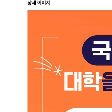
상세 이미지
수능 국어가 중요한 이유
3장. 최상위권으로 도약하기 위한 국어 공부법
시기에 따른 국어 공부법
국어 영역에 따른 공부법
국어 교과서 수업 듣기
똑똑한 교과서 읽기
국어 교과서의 개념은 수학 공식처럼 외워야 한다
중등 국어 개념 노트 작성법
효과 만점 국어 문제집 활용법
서술형 문제 제대로 준비하기
고등학생이 고쳐야 할 공부 습관
내신과 모의고사 두 마리 토끼 잡기
4장. 수능 국어 1등급을 만드는 전략적 독서 로드맵
독서와 독해는 다르다
많이 읽기만 해서는 안 된다