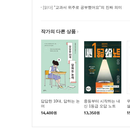
[읽다]
"교과서 위주로 공부했어요"의 진짜 의미
작가의 다른 상품
답답한 10대, 답하는 논
중등부터 시작하는 내
우
어
신 1등급 오답 노트
14,400
원
13,350
원
1