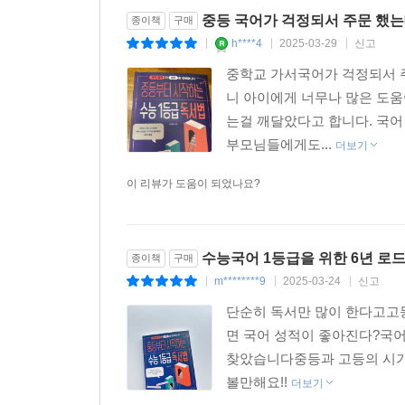
중등 국어가 걱정되서 주문 했
종이책
구매
h****4
2025-03-29
신고
|
|
|
중학교 가서국어가 걱정되서 
니 아이에게 너무나 많은 도움
는걸 깨달았다고 합니다. 국어
부모님들에게도...
더보기
이 리뷰가 도움이 되었나요?
수능국어 1등급을 위한 6년 로
종이책
구매
m********9
2025-03-24
신고
|
|
|
단순히 독서만 많이 한다고고등
면 국어 성적이 좋아진다?국어
찾았습니다중등과 고등의 시기
볼만해요!!
더보기