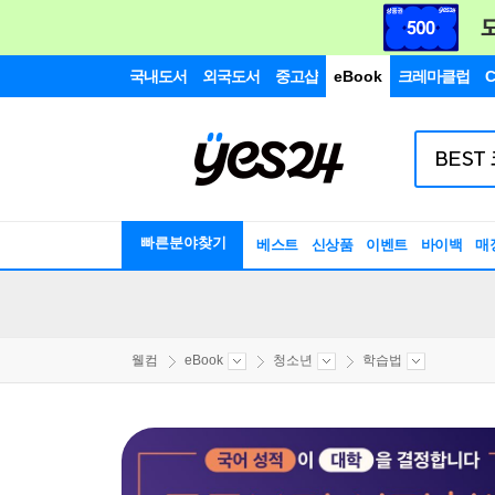
국내도서
외국도서
중고샵
eBook
크레마클럽
C
빠른분야찾기
베스트
신상품
이벤트
바이백
매
웰컴
eBook
청소년
학습법