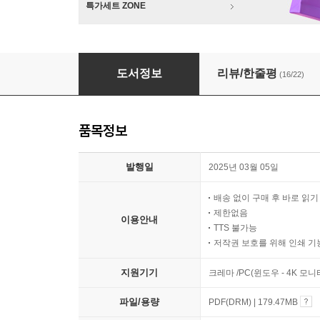
특가세트 ZONE
중등부터 시작하는 수능 1등급 독서법
도서정보
리뷰/한줄평
(16/22)
품목정보
발행일
2025년 03월 05일
배송 없이 구매 후 바로 읽
제한없음
이용안내
TTS 불가능
저작권 보호를 위해 인쇄 기
지원기기
크레마 /PC(윈도우 - 4K 모
파일/용량
PDF(DRM) | 179.47MB