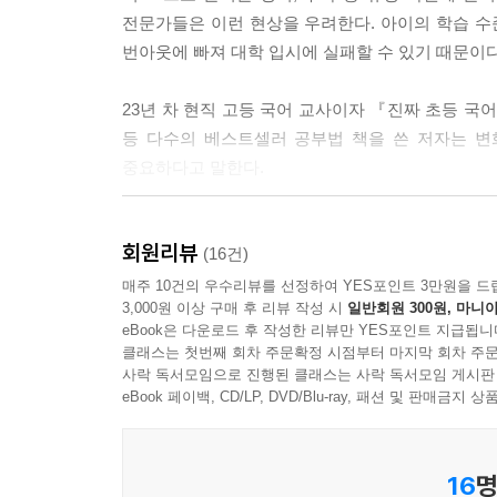
전문가들은 이런 현상을 우려한다. 아이의 학습 
번아웃에 빠져 대학 입시에 실패할 수 있기 때문이다
23년 차 현직 고등 국어 교사이자 『진짜 초등 국
등 다수의 베스트셀러 공부법 책을 쓴 저자는 변
중요하다고 말한다.
저자는 이번 책 『중등부터 시작하는 수능 1등급 
회원리뷰
(16건)
매주 10건의 우수리뷰를 선정하여 YES포인트 3만원을 드
3,000원 이상 구매 후 리뷰 작성 시
일반회원 300원, 마니아
최상위권으로 도약하기 위한 국어 공부법
eBook은 다운로드 후 작성한 리뷰만 YES포인트 지급됩니
내신과 수능 두 마리 토끼를 한번에!
클래스는 첫번째 회차 주문확정 시점부터 마지막 회차 주문
사락 독서모임으로 진행된 클래스는 사락 독서모임 게시판
독서가 중요한 걸 모르는 사람은 없지만 정작 고등
eBook 페이백, CD/LP, DVD/Blu-ray, 패션 및 판매금
그럼 언제 독서를 해야 할까? 바로 중학생 때이다.
16
명
독해력은 어떻게 키워야 할까? 독서를 많이 하면 될까