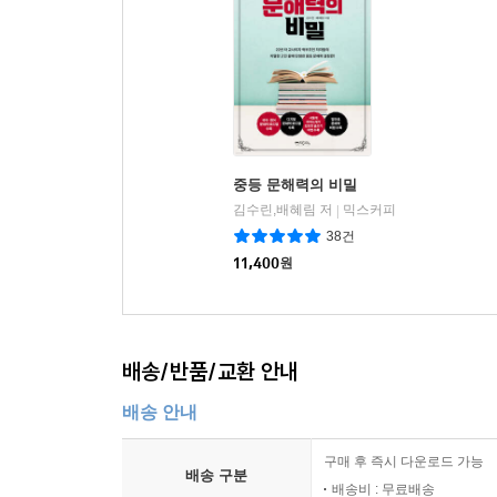
중등 문해력의 비밀
김수린,배혜림 저
믹스커피
|
38건
11,400
원
배송/반품/교환 안내
배송 안내
구매 후 즉시 다운로드 가능
배송 구분
배송비 : 무료배송