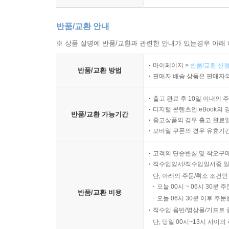
반품/교환 안내
※ 상품 설명에 반품/교환과 관련한 안내가 있는경우 아래 
마이페이지 >
반품/교환 신청
반품/교환 방법
판매자 배송 상품은 판매자와
출고 완료 후 10일 이내의 
디지털 콘텐츠인 eBook의 
반품/교환 가능기간
중고상품의 경우 출고 완료일
모바일 쿠폰의 경우 유효기간(
고객의 단순변심 및 착오구
직수입양서/직수입일서중 일
단, 아래의 주문/취소 조건인
오늘 00시 ~ 06시 30분 
반품/교환 비용
오늘 06시 30분 이후 주문
직수입 음반/영상물/기프트 
단, 당일 00시~13시 사이