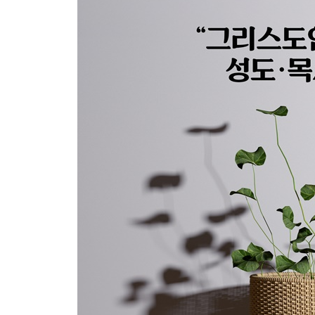
Story 03 신비적 사랑은 오늘을 품는다
너의 “Loving You”
결혼과 축의금
아내의 시험
도율 Ⅰ. 믿음 테스트
도율 Ⅱ. 생명을 낳은 사랑 vs 파괴를 낳은 정죄
고속도로 위 기적
Story 04 담을 넘어 창문을 열다
청빙, 계승인가? 세습인가?
교단 목회자가 되기까지, 부교역자로 산다는 것!
너는 아니? 이런 나의 마음을
새로운 사역의 시작, 연구와 집필
맺는말