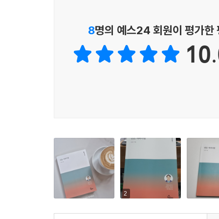
- 한미연 (한빛교회 담임 목사, 『버텨 줘서 고마워』
8
명의 예스24 회원이 평가한
10.
2