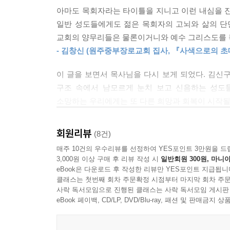
“아직 그러나 이미”(Not yet, but alread
아마도 목회자라는 타이틀을 지니고 이런 내심을 진
도전보다 답답함을 줄 수 있으니까 말이다. 물론
일반 성도들에게도 젊은 목회자의 고뇌와 삶의 단면
바란다. 거룩은 오직 하나님께만 있으니까. 그 
교회의 양무리들은 물론이거니와 예수 그리스도를 목
선택적으로 사람을 가리지 않으니 말이다. 간증자
- 김창신 (원주중부장로교회 집사, 『사색으로의 초
도저히 구원받을 수 없는 우리를 거룩한 사람으로
우리의 생각을 어떻게 이끌어 가며, 우리의 마음과
이 글을 보면서 목사님을 다시 보게 되었다. 김신
구조 속에서 남모르게 눈치 보고 신음하는 성도
아무쪼록 이 글이 읽는 이들에게 동병상련의 동지
소망하는 우리에게는 또 다른 희망과 회복이 시작될
지킨다는 것! 아니 이미 이 땅에서 믿음을 지키
- 윤한나 (진해장로교회 집사, 『나를 사로잡은 문장
어려움을 겪은 사람도 있고, 어려움을 덜 겪은 사
회원리뷰
(8건)
기독교의 간증은 어느 특정한 사람의 체험과 고난에
복음의 작동이기에 저마다 처한 환경에서 믿음을 
매주 10건의 우수리뷰를 선정하여 YES포인트 3만원을 드
예수 그리스도를 믿는 우리가 모두 간증자이고, 믿
왜냐하면 그것은 거룩함과 변화의 주체이신 삼위일체
3,000원 이상 구매 후 리뷰 작성 시
일반회원 300원, 마니아
실천신학자인 김신구 목사님이 ‘성경과 신학의 관점’
- 2025년 2월, 그리스도의 완전을 향해 오늘도 현
eBook은 다운로드 후 작성한 리뷰만 YES포인트 지급됩니
- 정민교 (흰여울교회 담임 목사, AL-MINISTRY
클래스는 첫번째 회차 주문확정 시점부터 마지막 회차 주문
사락 독서모임으로 진행된 클래스는 사락 독서모임 게시판
eBook 페이백, CD/LP, DVD/Blu-ray, 패션 및 판매금
저자는 그저 교회를 부정적인 시각으로 바라보고 비
무엇인지 다시 생각하며, 주님의 몸 되신 교회의 
간증을 넘어 은혜 뒤에 가려진 신앙적인 상처를 함께