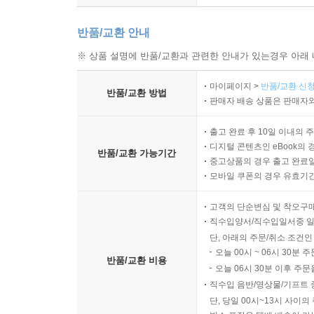
반품/교환 안내
※ 상품 설명에 반품/교환과 관련한 안내가 있는경우 아래 
마이페이지 >
반품/교환 신청
반품/교환 방법
판매자 배송 상품은 판매자와
출고 완료 후 10일 이내의 
디지털 콘텐츠인 eBook의 
반품/교환 가능기간
중고상품의 경우 출고 완료일
모바일 쿠폰의 경우 유효기간(
고객의 단순변심 및 착오구
직수입양서/직수입일서중 일
단, 아래의 주문/취소 조건인
오늘 00시 ~ 06시 30분 
반품/교환 비용
오늘 06시 30분 이후 주문
직수입 음반/영상물/기프트 
단, 당일 00시~13시 사이