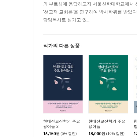
의 부르심에 응답하고자 서울신학대학교에서 신학
'선교적 교회론'을 연구하여 박사학위를 받았
담임목사로 섬기고 있...
작가의 다른 상품
현대선교신학의 주요
현대선교신학의 주요
한
용어들 2
용어들
16,150
원
(5% 할인)
18,000
원
(10% 할인)
1