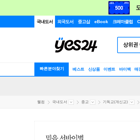
국내도서
외국도서
중고샵
eBook
크레마클럽
C
빠른분야찾기
베스트
신상품
이벤트
바이백
매
웰컴
국내도서
종교
기독교(개신교)