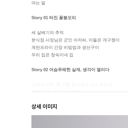
여는 말
Story 01 터진 꽃봉오리
세 살배기의 추억
분식점 사장님은 군인 아저씨, 아들은 개구쟁이
계란프라이 간장 비빔밥과 생선구이
우리 집은 창숙이네 집
Story 02 어슴푸레한 실재, 생각이 열리다
교회의 시작, 흰 구름 뭉게뭉게 피는 하늘에
공병, 고철 그리고 찹쌀떡
산 기도회에 찾아온 불청객
상세 이미지
만 원의 추억
두 번째 이주, 활터
귀신 들린 형