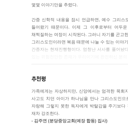
몇몇 이야기만을 추렸다.
간증 신학적 내용을 잠시 언급하면, 예수 그리스
들어왔기 때문이다. 이제 그 이후로부터 어두운
채찍질하는 여정이 시작된다. 그러니 자기를 곤고한
그리스도인이라면 복음 때문에 나눌 수 있는 이야기가
간증자는 현재진행형이다. 엄청난 서사를 풀어놨다
있는 위험천만한 존재가 우리이기에 완전하신 분의 
이 글은 나의 출생부터 내가 어떻게 자랐는지, 어떤
추천평
과정은 어땠는지, 그렇게 신앙생활 하면서 겪었던 일
순박한 사랑에 빠져 어렵게 결혼에 골인한 이야기
가족에게는 자상하지만, 신앙에서는 엄격한 목회자
열심히 살았지만, 한국 교회에서 부교역자로 살아
사고도 치던 아이가 하나님을 만나 그리스도인으로
말씀을 붙잡고 살기만 하면 하나님은 절대 우리에게 
자랑해 그렇지 못한 독자에게 박탈감을 주기보다 
재차 강조한다.
한편으로는 나와 비슷한 경험이 있는 분들의 공감
- 김주연 (분당중앙교회(예장 합동) 집사)
때까지 함께 인내로 승리하자고 손잡으며 말하고 싶었다.