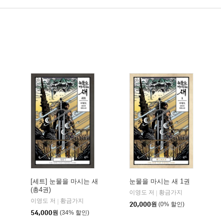
[세트] 눈물을 마시는 새
눈물을 마시는 새 1권
(총4권)
이영도 저
황금가지
|
이영도 저
황금가지
|
20,000
원
(0% 할인)
54,000
원
(34% 할인)