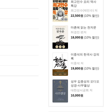
최고민수 요리 역사
특강
최고민수(박민수) 저
22,500
원
(10% 할인)
마흔에 읽는 천자문
허경진 편저
18,000
원
(10% 할인)
이중석의 한국사 강의
록
이중석 저
19,800
원
(10% 할인)
성우 김종성의 오디오
성경-사무엘상
대한성서공회 저
10,000
원