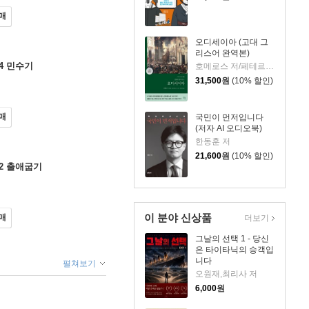
매
오디세이아 (고대 그
리스어 완역본)
4 민수기
호메로스 저/페테르 파울 루벤스 그림/박문재 역
31,500
원
(10% 할인)
매
국민이 먼저입니다
(저자 AI 오디오북)
한동훈 저
21,600
원
(10% 할인)
2 출애굽기
이 분야 신상품
매
더보기
그날의 선택 1 - 당신
은 타이타닉의 승객입
니다
펼쳐보기
오원재,최리사 저
6,000
원