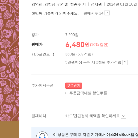
김영진
,
김천정
,
강정훈
,
천종수
저
성서원
2024년 01월 10일
첫번째 리뷰어가 되어주세요.
판매지수 24
정가
7,200원
6,480
원
판매가
(10% 할인)
YES포인트
360원 (5% 적립)
5만원이상 구매 시 2천원 추가적립
추가혜택쿠폰
쿠폰받기
주문금액대별 할인쿠폰
결제혜택
카드/간편결제 혜택을 확인하세요
이 상품은 구매 후 지원 기기에서
예스24 eBook앱