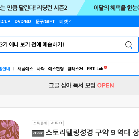
D/LP
DVD/BD
문구
/GIFT
티켓
독서유형검사
RBTI Lab
장안내
채널예스
사락
예스펀딩
클래스24
독서유형검사
크클 심야 독서 모임
OPEN
소득공제
AUDIO
스토리텔링성경 구약 9 역대 상
eBook