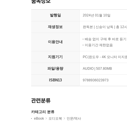
품목정보
발행일
2024년 01월 10일
재생정보
완독본 | 신송이 낭독 | 총 12
배송 없이 구매 후 바로 듣
이용안내
이용기간 제한없음
지원기기
PC(윈도우 - 4K 모니터 미
파일/용량
AUDIO | 507.80MB
ISBN13
9788936023973
관련분류
카테고리 분류
eBook
오디오북
인문/역사