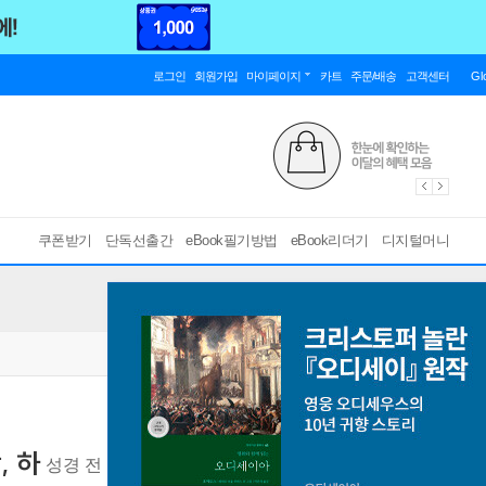
로그인
회원가입
마이페이지
카트
주문/배송
고객센터
Gl
쿠폰받기
단독선출간
eBook필기방법
eBook리더기
디지털머니
, 하
성경 전 장을 이야기로 풀어 쓴
[ mp3 ]