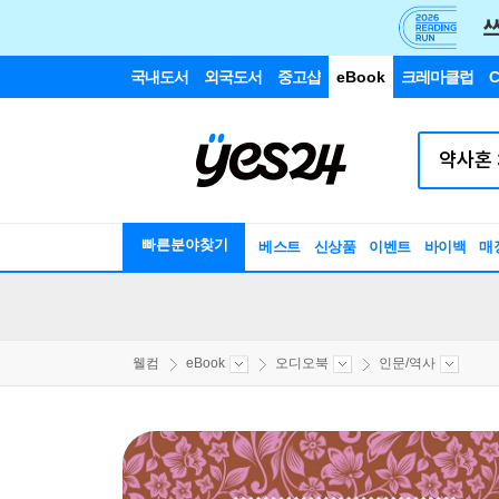
국내도서
외국도서
중고샵
eBook
크레마클럽
C
빠른분야찾기
베스트
신상품
이벤트
바이백
매
웰컴
eBook
오디오북
인문/역사