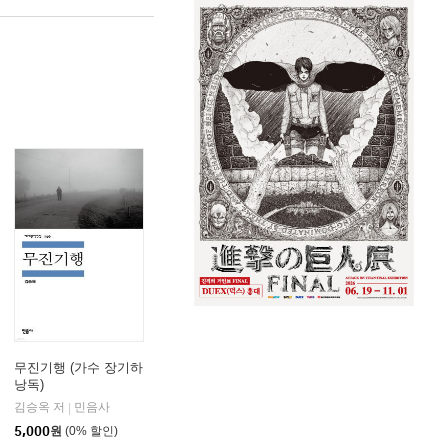
무진기행 (가수 장기하
낭독)
김승옥 저
민음사
|
5,000
원
(0% 할인)