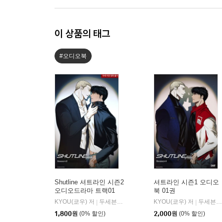
이 상품의 태그
#오디오북
Shutline 셔트라인 시즌2
셔트라인 시즌1 오디오
오디오드라마 트랙01
북 01권
KYOU(쿄우) 저
두세븐 엔터테인먼트
KYOU(쿄우) 저
두세븐 엔터테인먼트
|
|
1,800
원
(0% 할인)
2,000
원
(0% 할인)