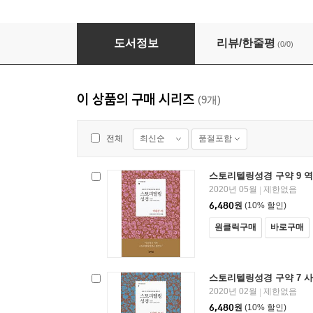
스토리텔링성경 구약 9 역대 상, 하
도서정보
리뷰/한줄평
(0/0)
이 상품의 구매 시리즈
(9개)
최신순
품절포함
전체
스토리텔링성경 구약 9 역
2020년 05월
제한없음
|
6,480
원
(10% 할인)
원클릭구매
바로구매
스토리텔링성경 구약 7 사
2020년 02월
제한없음
|
6,480
원
(10% 할인)