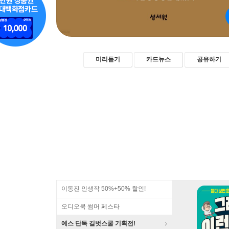
미리듣기
카드뉴스
공유하기
이동진 인생작 50%+50% 할인!
오디오북 썸머 페스타
예스 단독 길벗스쿨 기획전!