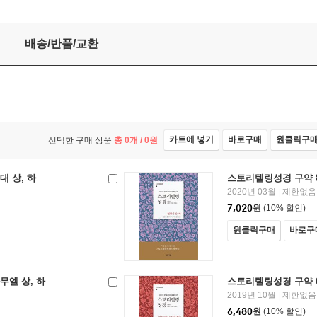
배송/반품/교환
카트에 넣기
바로구매
원클릭구
선택한 구매 상품
총
0
개 /
0
원
대 상, 하
스토리텔링성경 구약 8
2020년 03월
제한없음
|
7,020
원
(10% 할인)
원클릭구매
바로구
무엘 상, 하
스토리텔링성경 구약 6
2019년 10월
제한없음
|
6,480
원
(10% 할인)