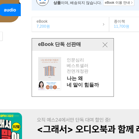
상품
이며, 배송되지 않습니다.
eBook 이용 안내
eBook
종이책
7,200원
11,700원
eBook 단독 선판매
인문심리
베스트셀러
전면개정판
나는 왜
네 말이 힘들까