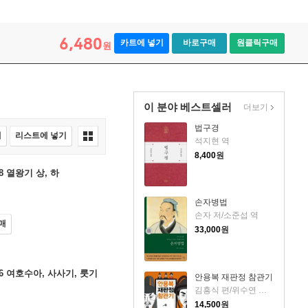
6,480
카트에 넣기
바로구매
원클릭구매
원
이 분야 베스트셀러
더보기
법구경
매
리스트에 넣기
석지현 역
8,400
원
 열왕기 상, 하
손자병법
손자 저/소준섭 역
매
33,000
원
 여호수아, 사사기, 룻기
안용복 재판정 참관기
김흥식 편/위수연 그림
14,500
원