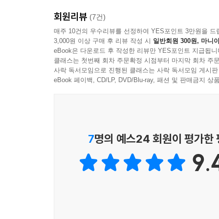
회원리뷰
- 휴대 전화나 태블릿으로 어디서나 공부할 수 있는
(7건)
- '핵심 정리’로 파악한 내용을 '문제 풀기'로 점검까
매주 10건의 우수리뷰를 선정하여 YES포인트 3만원을 드
3,000원 이상 구매 후 리뷰 작성 시
일반회원 300원, 마니아
eBook은 다운로드 후 작성한 리뷰만 YES포인트 지급됩니
클래스는 첫번째 회차 주문확정 시점부터 마지막 회차 주문
사락 독서모임으로 진행된 클래스는 사락 독서모임 게시판
eBook 페이백, CD/LP, DVD/Blu-ray, 패션 및 판매금
7
명의 예스24 회원이 평가한
9.