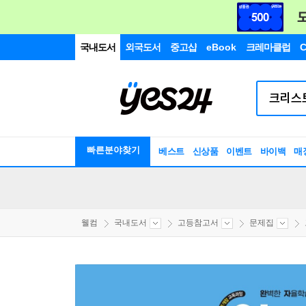
국내도서
외국도서
중고샵
eBook
크레마클럽
C
빠른분야찾기
베스트
신상품
이벤트
바이백
매
웰컴
국내도서
고등참고서
문제집