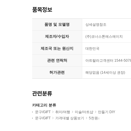
품목정보
품명 및 모델명
상세설명참조
제조자/수입자
(주)코너스톤에스에이치
제조국 또는 원산지
대한민국
관련 연락처
아트랄라고객센터 1544-507
허가관련
해당없음 (14세이상 권장)
관련분류
카테고리 분류
문구/GIFT
취미/여행
미술/아트샵
만들기 DIY
문구/GIFT
가격대별 상품보기
5천원↓