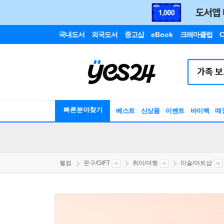
국내도서
외국도서
중고샵
eBook
크레마클럽
C
빠른분야찾기
베스트
신상품
이벤트
바이백
매
웰컴
문구/GIFT
취미/여행
미술/아트샵