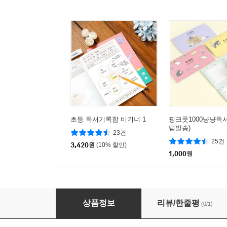
초등 독서기록함 비기너 1
핑크풋1000냥냥독
덤발송)
23건
25건
3,420
원
(10% 할인)
1,000
원
아트랄라 생각차곡 독서통장 (스티커 포함) 북
상품정보
리뷰/한줄평
(0/1)