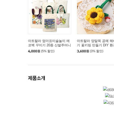
아트랄라 엄마표미술놀이 에
아트랄라 양말목 공예 해
코백 꾸미기 20종 신발주머니
기 꽃키링 만들기 DIY 환
패브릭 아트 돌봄교실
키홀더
4,000
원
(5% 할인)
3,600
원
(3% 할인)
제품소개