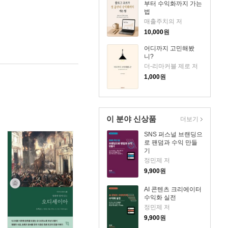
부터 수익화까지 가는
법
매출주치의 저
10,000
원
어디까지 고민해봤
니?
더-리마커블 제로 저
1,000
원
이 분야 신상품
더보기
SNS 퍼스널 브랜딩으
로 팬덤과 수익 만들
기
정민제 저
9,900
원
AI 콘텐츠 크리에이터
수익화 실전
정민제 저
9,900
원