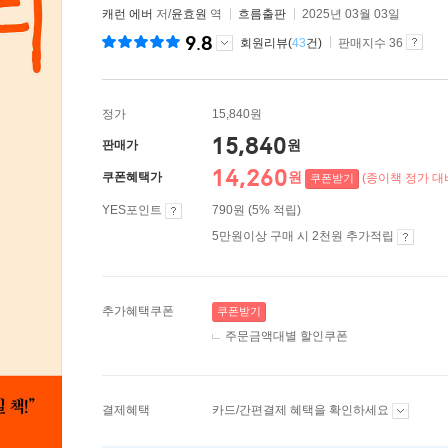
캐런 에버
저/
윤효원
역
흐름출판
2025년 03월 03일
9.8
회원리뷰(
43
건)
판매지수 36
정가
15,840원
15,840
원
판매가
14,260
원
쿠폰혜택가
(종이책 정가 대비
쿠폰받기
YES포인트
790원 (5% 적립)
5만원이상 구매 시 2천원 추가적립
추가혜택쿠폰
쿠폰받기
주문금액대별 할인쿠폰
결제혜택
카드/간편결제 혜택을 확인하세요