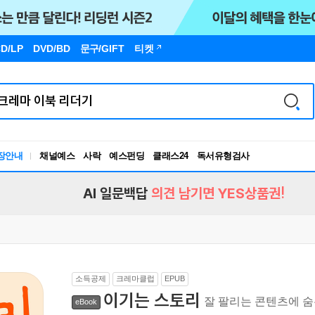
D/LP
DVD/BD
문구
/GIFT
티켓
장안내
채널예스
사락
예스펀딩
클래스24
독서유형검사
RBTI Lab
독서유형검사
AI 일문백답
의견 남기면 YES상품권!
소득공제
크레마클럽
EPUB
이기는 스토리
잘 팔리는 콘텐츠에 숨
eBook