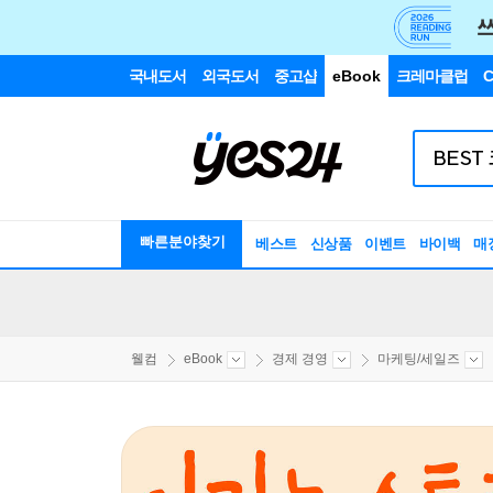
국내도서
외국도서
중고샵
eBook
크레마클럽
C
빠른분야찾기
베스트
신상품
이벤트
바이백
매
웰컴
eBook
경제 경영
마케팅/세일즈