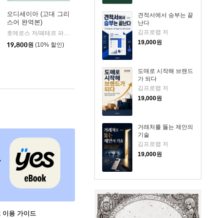
오디세이아 (고대 그리
견적서에서 승부는 끝
스어 완역본)
난다
k)
김프로랩 저
호메로스 저/페테르 파울 루벤스 그림/박문재 역
현대지성
|
19,000
원
19,800
원
(10% 할인)
도매로 시작해 브랜드
가 되다
김프로랩 저
19,000
원
거래처를 뚫는 제안의
기술
김프로랩 저
19,000
원
ok 이용 가이드