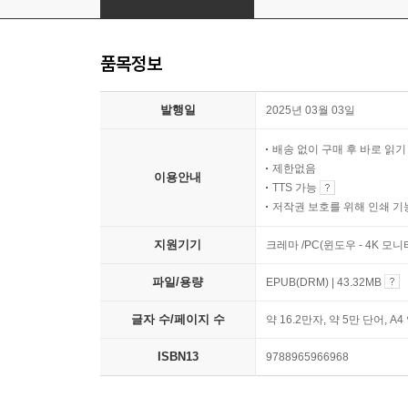
품목정보
발행일
2025년 03월 03일
배송 없이 구매 후 바로 읽
제한없음
이용안내
TTS 가능
저작권 보호를 위해 인쇄 기
지원기기
크레마 /PC(윈도우 - 4K 모
파일/용량
EPUB(DRM) | 43.32MB
글자 수/페이지 수
약 16.2만자, 약 5만 단어, A4
ISBN13
9788965966968