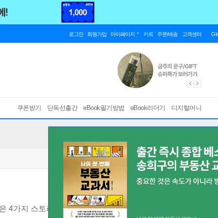
로그인
회원가입
마이페이지
카트
주문/배송
고객센터
Gl
쿠폰받기
단독선출간
eBook필기방법
eBook리더기
디지털머니
은 4가지 스토리텔링 법칙
[ EPUB ]