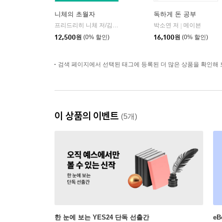
니체의 초월자
독하게 돈 공부
프리드리히 니체 저/김철 편역
히읏
박소연 저
메이븐
|
|
12,500
원
(0% 할인)
16,100
원
(0% 할인)
검색 페이지에서 선택된 태그에 등록된 더 많은 상품을 확인해 
이 상품의 이벤트
(5개)
한 눈에 보는 YES24 단독 선출간
e