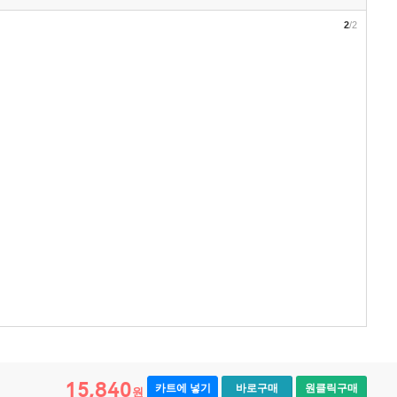
2
/2
15,840
카트에 넣기
바로구매
원클릭구매
원