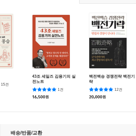
43조 세일즈 김용기의 실
백전백승 경쟁전략 백전기
전노트
략
15건
1건
12건
16,500
원
20,000
원
배송/반품/교환