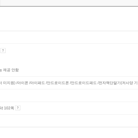
기
능 제공 안함
니터 미지원) /아이폰 /아이패드 /안드로이드폰 /안드로이드패드 /전자책단말기(저사양 기기 
 약 102쪽