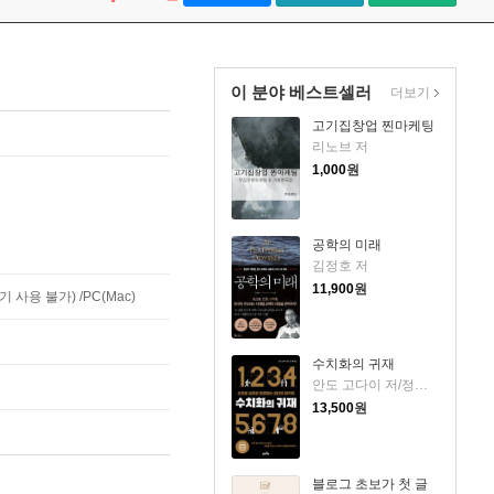
이 분야 베스트셀러
더보기
고기집창업 찐마케팅
리노브 저
1,000
원
공학의 미래
김정호 저
11,900
원
사용 불가) /PC(Mac)
수치화의 귀재
안도 고다이 저/정혁 역
13,500
원
블로그 초보가 첫 글