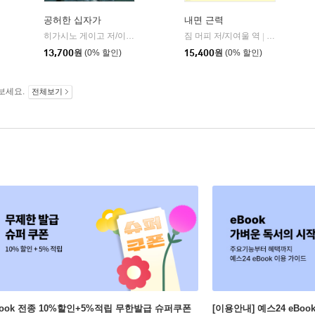
공허한 십자가
내면 근력
히가시노 게이고 저/이선희 역
자음과모음
짐 머피 저/지여울 역
윌북(willboo
|
|
13,700
원
(0% 할인)
15,400
원
(0% 할인)
보세요.
전체보기
Book 전종 10%할인+5%적립 무한발급 슈퍼쿠폰
[이용안내] 예스24 eBo