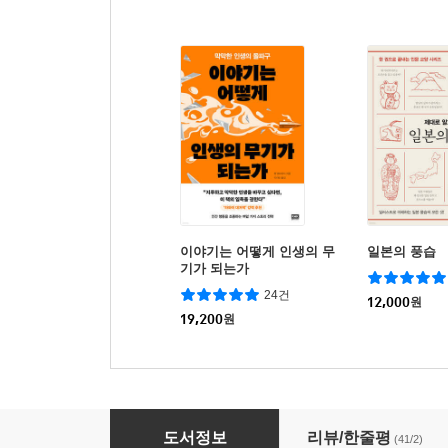
이야기는 어떻게 인생의 무
일본의 풍습
기가 되는가
24건
12,000
원
19,200
원
이기는 스토리
도서정보
리뷰/한줄평
(41/2)