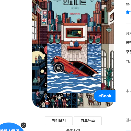
브
정
판
쿠
Y
추
결
미리보기
카드뉴스
공유하기