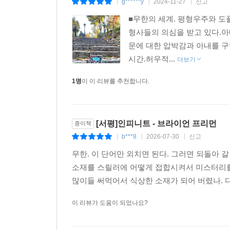
싶은 대목이다.
g******y
2024-11-27
신고
|
|
|
■무한의 세계. 평형우주와 도
유니버설이 선택한 SF 심리 스릴러의 새로운 지평,
형사들의 의심을 받고 있다.아
우주의 섭리를 뒤흔드는 과학적 상상력!
문에 대한 압박감과 아내를 구
시간.허우적...
더보기
〈인피니트〉는 평행우주라는 SF 요소를 바탕으로,
평행우주 속에서 자신과 같은 존재를 마주하며 겪는
1명
이 이 리뷰를 추천합니다.
나열이 아니다. 주인공이 느끼는 심리적 갈등,
긴장감을 선사하는 장치가 되어준다. 이 과정에서
없게 된다. 이러한 서스펜스는 이 소설이 가진 가장 
[서평]인피니트 - 브라이언 프리먼
종이책
b***8
2026-07-30
신고
|
|
|
딜런의 평행우주 속은 끝도 없이 얽혀 있다. 그리
무한. 이 단어만 외치면 된다. 그러면 되돌아 갈
의한 게 아니라, 딜런이 자신과의 싸움을 벌이는 과
소재를 스릴러에 어떻게 접합시켜서 미스터리를 
빼어난 내러티브가 이와 같은 어지러운 상황을 조금씩
많이들 써먹어서 식상한 소재가 되어 버렸나. 다
현실에 순응할지, 혹은 그 모든 책임을 벗어 던지고
함께 느끼기도 하고, 그가 결국 어떤 결정을 내릴지
이 리뷰가 도움이 되었나요?
달려 나가는 소설이 아니라, 주인공과 독자가 함께
함께 달린다. 이러한 심리적 스릴은 소설을 끝까지 