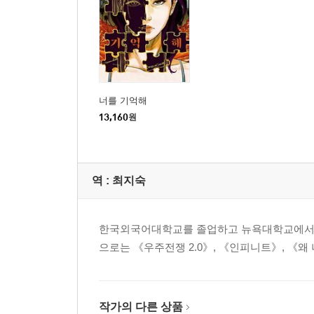
너를 기억해
13,160
원
역 :
최지숙
한국외국어대학교를 졸업하고 뉴욕대학교에서 영
으로는 《우주전쟁 2.0》, 《인피니트》, 《왜
작가의 다른 상품