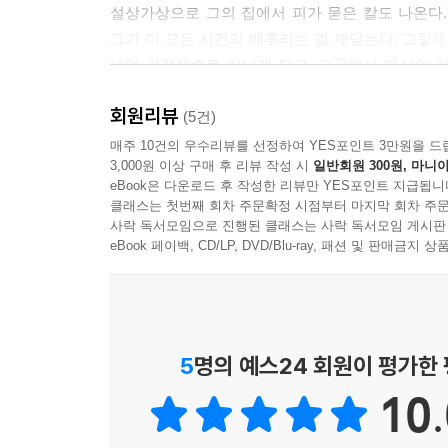
설상가상으로 그의 집에서 피가 묻은 칼도 나온다
그가 이 모든 사건의 배후라는 걸 깨닫는다. 그렇게
넘어 평행우주로 떠나게 되고, 그곳에서 자신의 
자신의 세계로 돌아가서 누명을 벗고, 스스로 구원할
회원리뷰
(5건)
〈인피니트〉는 SF 스릴러 분야의 새로운 시대를
매주 10건의 우수리뷰를 선정하여 YES포인트 3만원을 드
3,000원 이상 구매 후 리뷰 작성 시
일반회원 300원, 마니아
내리는 선택이 다중 우주 속에서 얼마나 다양한 결
eBook은 다운로드 후 작성한 리뷰만 YES포인트 지급됩니
만나면서 스스로 내린 선택에 관한 결과를 마주하고,
클래스는 첫번째 회차 주문확정 시점부터 마지막 회차 주문
달라져 왔는지를 목격하기도 하는데, 오히려 그로 인
사락 독서모임으로 진행된 클래스는 사락 독서모임 게시판
가졌지만 전혀 다른 삶을 살아가고 있는 ‘다른 딜런
eBook 페이백, CD/LP, DVD/Blu-ray, 패션 및 판매금
읽듯 영화나 영상의 한 장면처럼 시공간을 변형하
함께 헤엄치고 있는 듯한 착각에 빠지게 할 정도로 
내 삶은 내 선택으로 이루어진다
5
명의 예스24 회원이 평가한
10.
〈인피니트〉는 딜런 모런이 평행우주 속에서 또 다
가장 주목할 메시지는 바로 ‘나의 선택에 따라 삶은