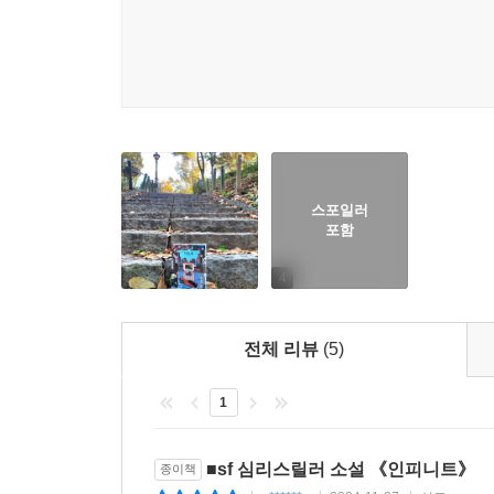
통해 자신이 누구인지, 그리고 어떤 삶을 살아왔는
너무나 익숙하며, 때로 그 날카로움에 두려워지기도
물음을 떠올리게 만든다. 가끔, 아주 사소한 결심이
내릴 수 있을지도 모르겠다.
사실 딜런은 작중의 반항적인 묘사와 달리 ‘삶에
찾아오거나, 일을 시작하게 되었을 때도 그저 순응하
내는 다면적인 인물이기도 하다. 표현에 서툰 그
스포일러
포함
캐릭터를 통해 작가는 오히려 그의 삶은 그의 선택이
그들 개인의 몫이라는 걸 계속해서 상기하게 만든다
4
끊임없이 변하고 재구성될 수 있음을 보여준다.
뛰어들기 시작한다. 그러고는 생각한다. 저 딜런을
전체 리뷰
(5)
수 없고, 불행의 씨앗도, 행복할 자격도 모두 스스로
1
결국 이 소설은 우리 삶이 회복의 여지조차 없을 때
것, 그리고 일상의 여러 국면과 그 사소한 선택이 
선택도 긴 인생 앞에서 늘 유의미하다는 걸 이해하게
■sf 심리스릴러 소설 《인피니트》
종이책