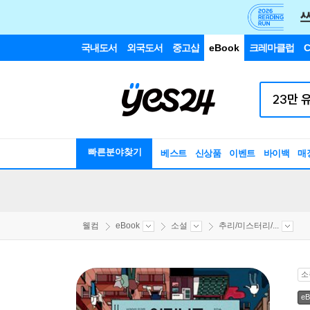
국내도서
외국도서
중고샵
eBook
크레마클럽
C
빠른분야찾기
베스트
신상품
이벤트
바이백
매
웰컴
eBook
소설
추리/미스터리/...
소
eB