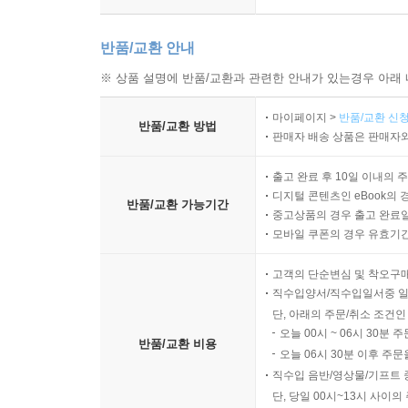
반품/교환 안내
※ 상품 설명에 반품/교환과 관련한 안내가 있는경우 아래 
마이페이지 >
반품/교환 신청
반품/교환 방법
판매자 배송 상품은 판매자와
출고 완료 후 10일 이내의 
디지털 콘텐츠인 eBook의 
반품/교환 가능기간
중고상품의 경우 출고 완료일
모바일 쿠폰의 경우 유효기간(
고객의 단순변심 및 착오구
직수입양서/직수입일서중 일
단, 아래의 주문/취소 조건인
오늘 00시 ~ 06시 30분 
반품/교환 비용
오늘 06시 30분 이후 주문
직수입 음반/영상물/기프트 
단, 당일 00시~13시 사이