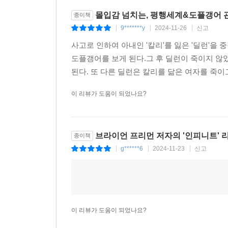
몰입감 넘치는, 평행세계&도플갱어 관
종이책
〈인피니트〉는 과학적 상상력과 소설적 재미를 결
9*******y
2024-11-26
신고
|
|
|
작품이다. 그리고 이 책은 평행우주라는 개념을
사고로 인하여 아내인 '칼리'를 잃은 '딜런'을
확장한다. ‘그때 그 선택을 하지 않았더라면, 우
도플갱어를 보게 된다.그 후 딜런이 죽이지 않
의미에 관해 다시금 되새기게 한다. 특히, 딜런
된다. 또 다른 딜런은 칼리를 닮은 여자를 죽이고
선택이 무엇인지 돌아보게 만들어 줄 것이다.
이 리뷰가 도움이 되었나요?
국내에 처음 소개되는 미국의 베스트셀러 작가,
바란다. 영화를 보는 듯한 장면 묘사와 시공간을 
의심치 않는다. 그리고 평행우주가 반드시 있다고 
브라이언 프리먼 저자의 '인피니트' 
종이책
하다가, 오후에 점심을 먹다가, 저녁에 집으로 돌아
g******6
2024-11-23
신고
|
|
|
이 리뷰가 도움이 되었나요?