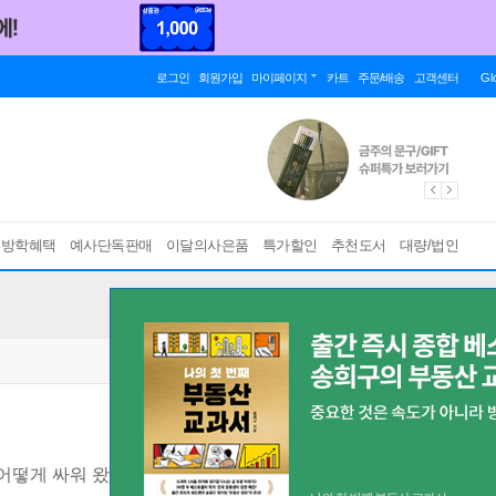
로그인
회원가입
마이페이지
카트
주문/배송
고객센터
Gl
름방학혜택
예사단독판매
이달의사은품
특가할인
추천도서
대량/법인
어떻게 싸워 왔는가