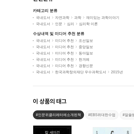
카테고리 분류
국내도서
자연과학
과학
재미있는 과학이야기
국내도서
인문
심리
심리학 이론
수상내역 및 미디어 추천 분류
국내도서
미디어 추천
조선일보
국내도서
미디어 추천
중앙일보
국내도서
미디어 추천
동아일보
국내도서
미디어 추천
한겨레
국내도서
미디어 추천
경향신문
국내도서
한국과학창의재단 우수과학도서
2015년
이 상품의 태그
#인문위클리레터에소개된책
#EBS위대한수업
#알쓸