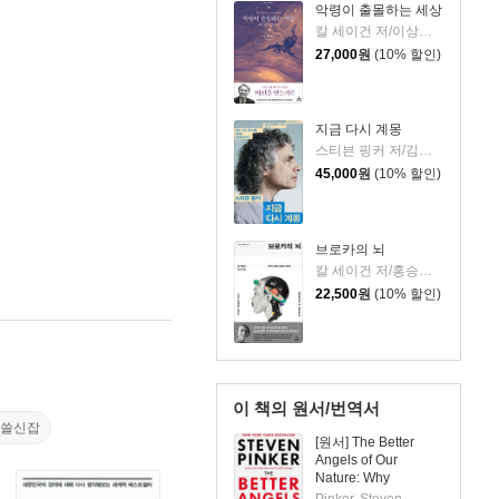
악령이 출몰하는 세상
칼 세이건 저/이상헌 역
27,000
원
(10% 할인)
지금 다시 계몽
스티븐 핑커 저/김한영 역
45,000
원
(10% 할인)
브로카의 뇌
칼 세이건 저/홍승효 역
22,500
원
(10% 할인)
이 책의 원서/번역서
알쓸신잡
[원서] The Better
Angels of Our
Nature: Why
Violence Has