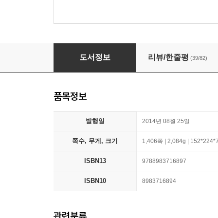
우리 본성의 선한 천사
도서정보
리뷰/한줄평
(39/82)
품목정보
발행일
2014년 08월 25일
쪽수, 무게, 크기
1,406쪽 | 2,084g | 152*224
ISBN13
9788983716897
ISBN10
8983716894
관련분류