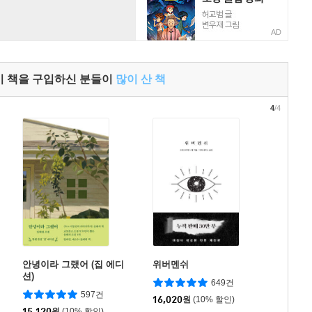
AD
이 책을 구입하신 분들이
많이 산 책
4
/4
안녕이라 그랬어 (집 에디
위버멘쉬
션)
649건
597건
16,020
원
(10% 할인)
15,120
원
(10% 할인)