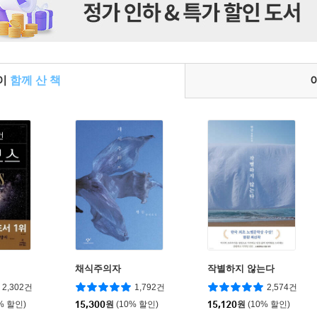
들이
함께 산 책
채식주의자
작별하지 않는다
2,302건
1,792건
2,574건
% 할인)
15,300
원
(10% 할인)
15,120
원
(10% 할인)