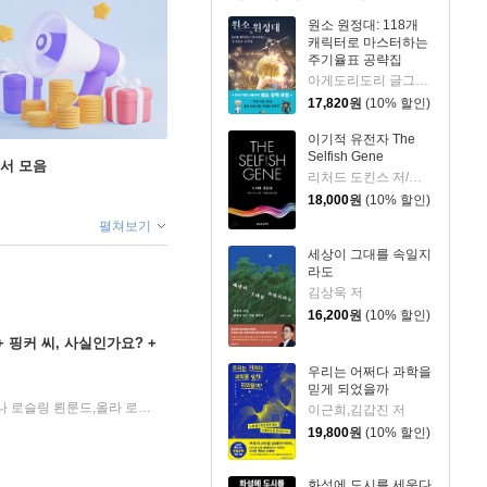
원소 원정대: 118개
캐릭터로 마스터하는
주기율표 공략집
아게도리도리 글그림/박재현 역/장홍제 감수
17,820
원
(10% 할인)
이기적 유전자 The
Selfish Gene
도서 모음
리처드 도킨스 저/홍영남,이상임 공역
18,000
원
(10% 할인)
펼쳐보기
세상이 그대를 속일지
라도
김상욱 저
16,200
원
(10% 할인)
 핑커 씨, 사실인가요? +
우리는 어쩌다 과학을
믿게 되었을까
24년 09월 01일
스티븐 핑커,이승엽 저/안나 로슬링 뢴룬드,올라 로슬링,한스 로슬링 공저/김명남,이창신 역
김영사
2024년 0
|
|
이근희,김갑진 저
19,800
원
(10% 할인)
화성에 도시를 세운다