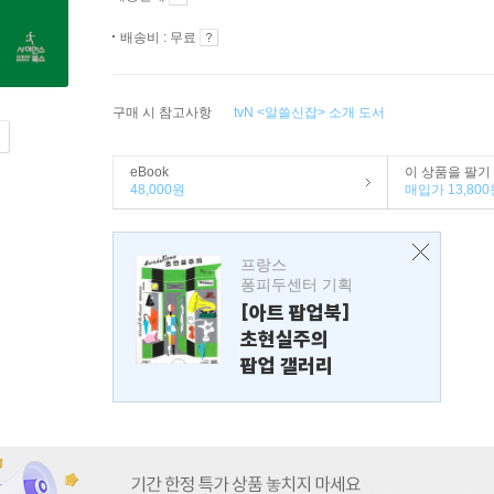
배송비 : 무료
구매 시 참고사항
tvN <알쓸신잡> 소개 도서
eBook
이 상품을 팔기
48,000원
매입가 13,800
프랑스
퐁피두센터 기획
[아트 팝업북]
초현실주의
팝업 갤러리