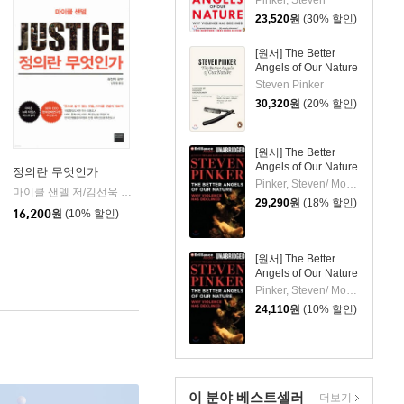
Pinker, Steven
Declined
23,520
원
(30% 할인)
[원서] The Better
Angels of Our Nature
Steven Pinker
30,320
원
(20% 할인)
[원서] The Better
Angels of Our Nature
정의란 무엇인가
Pinker, Steven/ Morey, Arthur (NRT)
마이클 샌델 저/김선욱 감수/김명철 역
와이즈베리
|
29,290
원
(18% 할인)
을유문화사
|
16,200
원
(10% 할인)
[원서] The Better
Angels of Our Nature
Pinker, Steven/ Morey, Arthur (NRT)
24,110
원
(10% 할인)
이 분야 베스트셀러
더보기