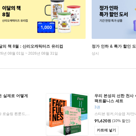
달의 책 8월 : 산리오캐릭터즈 유리컵
정가 인하 & 특가 할인 
26년 08월 01일 ~ 2026년 08월 31일
상시
은 실제로 어떻게
우리 본성의 선한 천사 +
팩트풀니스 세트
3권
바츨라프 스밀,스티븐 핑커 저/안나 로슬링 뢴룬드,올라 로슬링,한스 로슬링 공저/강주헌,김명남,이창신 역
김영사
20
|
|
91,620
원
(10% 할인)
카트에 넣기