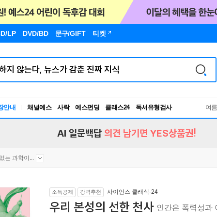
D/LP
DVD/BD
문구
/GIFT
티켓
장안내
채널예스
사락
예스펀딩
클래스24
독서유형검사
여
RBTI Lab
독서유형검사
AI 일문백답
의견 남기면 YES상품권!
있는 과학이...
사이언스 클래식-24
소득공제
강력추천
우리 본성의 선한 천사
인간은 폭력성과 