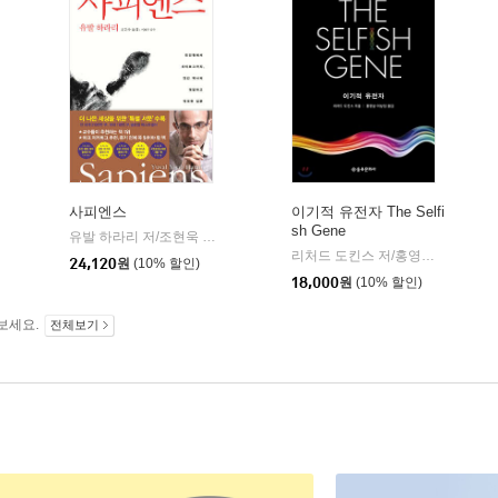
사피엔스
이기적 유전자 The Selfi
sh Gene
유발 하라리 저/조현욱 역/이태수 감수
김영사
|
리처드 도킨스 저/홍영남,이상임 공역
24,120
원
(10% 할인)
18,000
원
(10% 할인)
보세요.
전체보기