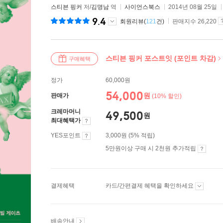
스티븐 핑커
저/
김명남
역
사이언스북스
2014년 08월 25일
9.4
회원리뷰(
121
건)
판매지수 26,220
스티븐 핑커 포스트잇 (포인트 차감)
구매혜택
정가
60,000원
54,000
원
판매가
(10% 할인)
크레마머니
49,500
원
최대혜택가
YES포인트
3,000원 (5% 적립)
5만원이상 구매 시 2천원 추가적립
결제혜택
카드/간편결제 혜택을 확인하세요
배송안내