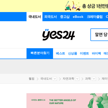
국내도서
외국도서
중고샵
eBook
크레마클럽
C
빠른분야찾기
베스트
신상품
이벤트
바이백
매
웰컴
국내도서
자연과학
과학
재미