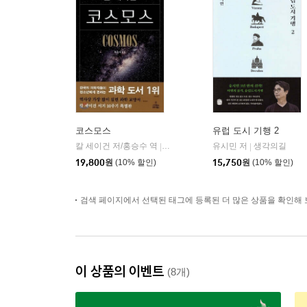
코스모스
유럽 도시 기행 2
칼 세이건 저/홍승수 역
사이언스북스
유시민 저
생각의길
|
|
19,800
원
(10% 할인)
15,750
원
(10% 할인)
검색 페이지에서 선택된 태그에 등록된 더 많은 상품을 확인해 
이 상품의 이벤트
(8개)