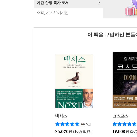
기간 한정 특가 도서
오직, 예스24에서만
이 책을 구입하신 분
넥서스
코스모스
447건
25,020
원
(10% 할인)
19,800
원
(10