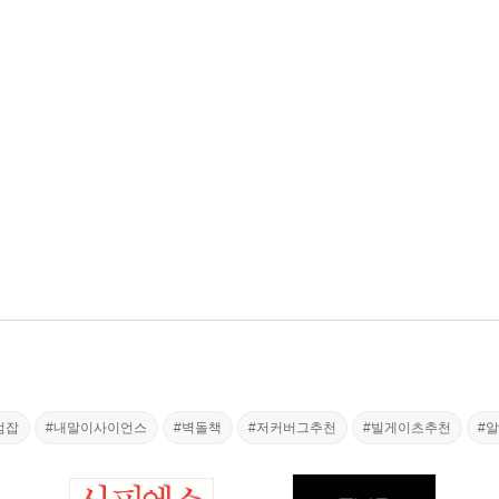
범잡
#내말이사이언스
#벽돌책
#저커버그추천
#빌게이츠추천
#