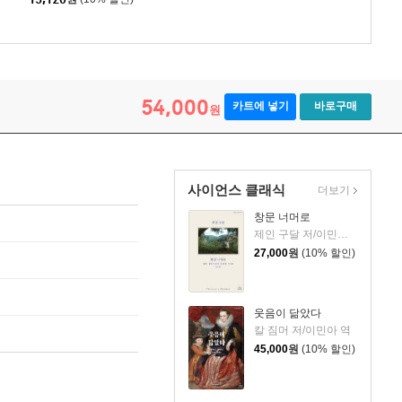
54,000
카트에 넣기
바로구매
원
사이언스 클래식
더보기
창문 너머로
제인 구달 저/이민아 역
27,000
원
(10% 할인)
웃음이 닮았다
칼 짐머 저/이민아 역
45,000
원
(10% 할인)