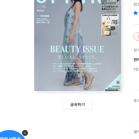
편
정
판
Y
추
공유하기
결