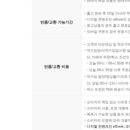
판매자 배송 상품은 판매자와
출고 완료 후 10일 이내의 
디지털 콘텐츠인 eBook의 
반품/교환 가능기간
중고상품의 경우 출고 완료일
모바일 쿠폰의 경우 유효기간(
고객의 단순변심 및 착오구
직수입양서/직수입일서중 일
단, 아래의 주문/취소 조건인
오늘 00시 ~ 06시 30분 
반품/교환 비용
오늘 06시 30분 이후 주문
직수입 음반/영상물/기프트 
단, 당일 00시~13시 사이
박스 포장은 택배 배송이 가
소비자의 책임 있는 사유로 
소비자의 사용, 포장 개봉에 
복제가 가능한 상품 등의 포장을 
소비자의 요청에 따라 개별
디지털 컨텐츠인 eBook, 