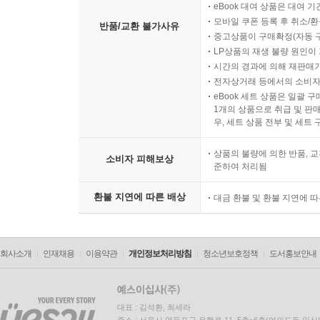
eBook 대여 상품은 대여 기
모바일 쿠폰 등록 후 취소/환
반품/교환 불가사유
중고상품이 구매확정(자동 
LP상품의 재생 불량 원인이 기
시간의 경과에 의해 재판매가
전자상거래 등에서의 소비자
eBook 세트 상품은 일괄 
1개의 상품으로 취급 및 판매
우, 세트 상품 전부 및 세트
상품의 불량에 의한 반품, 교
소비자 피해보상
준하여 처리됨
환불 지연에 따른 배상
대금 환불 및 환불 지연에 
회사소개
인재채용
이용약관
개인정보처리방침
청소년보호정책
도서홍보안내
대표 : 김석환, 최세라