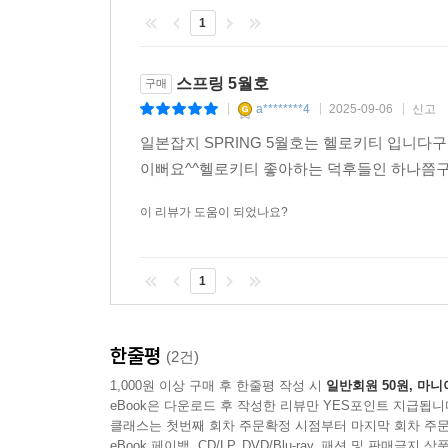
1
스프링 5월호
구매
a********4
2025-09-06
신고
|
|
|
일본잡지 SPRING 5월호는 헬로키티 입니
이뻐요^^헬로키티 좋아하는 덕후들인 하나쯤
이 리뷰가 도움이 되었나요?
1
한줄평
(2건)
1,000원 이상 구매 후 한줄평 작성 시
일반회원 50원, 마니
eBook은 다운로드 후 작성한 리뷰만 YES포인트 지급됩니
클래스는 첫번째 회차 주문확정 시점부터 마지막 회차 주문
eBook 페이백, CD/LP, DVD/Blu-ray, 패션 및 판매금