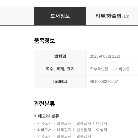
SPRiNG(スプリング) 2025年5月號
도서정보
리뷰/한줄평
(1/2)
품목정보
발행일
2025년 03월 22일
쪽수, 무게, 크기
쪽수확인중 | 크기확인중
ISBN13
4910053270557
관련분류
카테고리 분류
외국도서
일본도서
일본잡지
여성지
외국도서
해외잡지
일본잡지
여성지
외국도서
일본도서
일본잡지