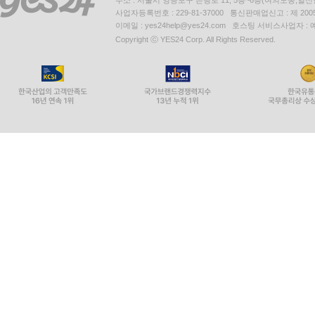
주소 : 서울시 영등포구 은행로 11, 5층~6층(여의도동,일신
사업자등록번호 : 229-81-37000 통신판매업신고 : 제 200
이메일 : yes24help@yes24.com 호스팅 서비스사업자 :
Copyright ⓒ YES24 Corp. All Rights Reserved.