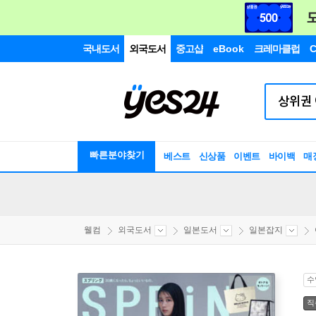
국내도서
외국도서
중고샵
eBook
크레마클럽
C
빠른분야찾기
베스트
신상품
이벤트
바이백
매
웰컴
외국도서
일본도서
일본잡지
수
직