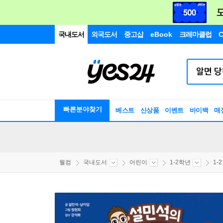
국내도서
외국도서
중고샵
eBook
크레마클럽
C
빠른분야찾기
베스트
신상품
이벤트
바이백
매
웰컴
국내도서
어린이
1-2학년
1-