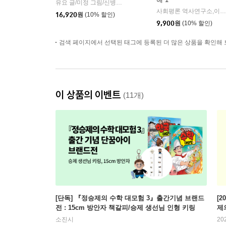
유요 글/미정 그림/신병주 감수
빅피시
|
사회평론 역사연구소,이지혜,김미성,정지은 글/정숭교 감수/뭉선생,윤효식,김지희,이우일 그림
16,920
원
(10% 할인)
9,900
원
(10% 할인)
검색 페이지에서 선택된 태그에 등록된 더 많은 상품을 확인해 
이 상품의 이벤트
(11개)
[단독] 『정승제의 수학 대모험 3』출간기념 브랜드
[2
전 : 15cm 방안자 책갈피/승제 생선님 인형 키링
제
소진시
20