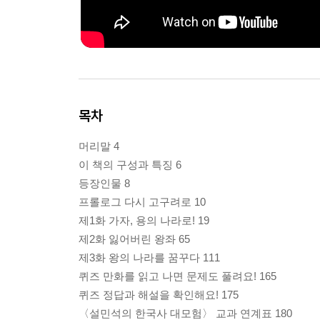
목차
머리말 4
이 책의 구성과 특징 6
등장인물 8
프롤로그 다시 고구려로 10
제1화 가자, 용의 나라로! 19
제2화 잃어버린 왕좌 65
제3화 왕의 나라를 꿈꾸다 111
퀴즈 만화를 읽고 나면 문제도 풀려요! 165
퀴즈 정답과 해설을 확인해요! 175
〈설민석의 한국사 대모험〉 교과 연계표 180