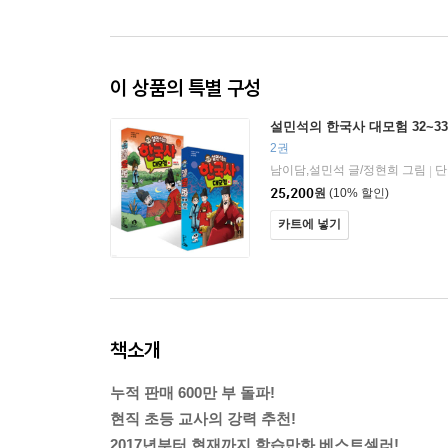
이 상품의 특별 구성
설민석의 한국사 대모험 32~3
2권
남이담,설민석 글/정현희 그림
단
|
25,200
원
(10% 할인)
카트에 넣기
책소개
누적 판매 600만 부 돌파!
현직 초등 교사의 강력 추천!
2017년부터 현재까지 학습만화 베스트셀러!