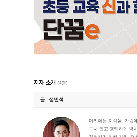
저자 소개
(4명)
글 :
설민석
머리에는 지식을, 가슴에
구나 쉽고 명쾌하게 역사
전달하기 위해 강의, 저