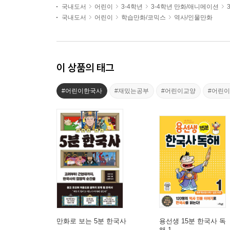
국내도서
어린이
3-4학년
3-4학년 만화/애니메이션
국내도서
어린이
학습만화/코믹스
역사/인물만화
이 상품의 태그
#어린이한국사
#재밌는공부
#어린이교양
#어린
만화로 보는 5분 한국사
용선생 15분 한국사 독
해 1