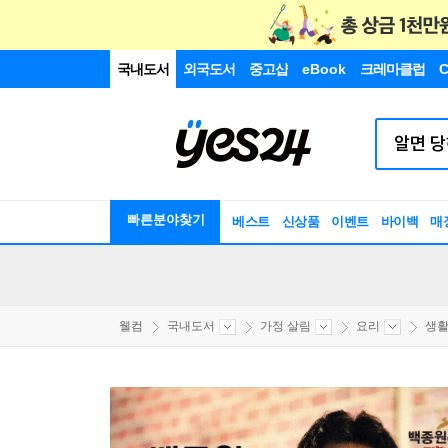
국내도서
외국도서
중고샵
eBook
크레마클럽
C
빠른분야찾기
베스트
신상품
이벤트
바이백
매
웰컴
국내도서
가정 살림
요리
생