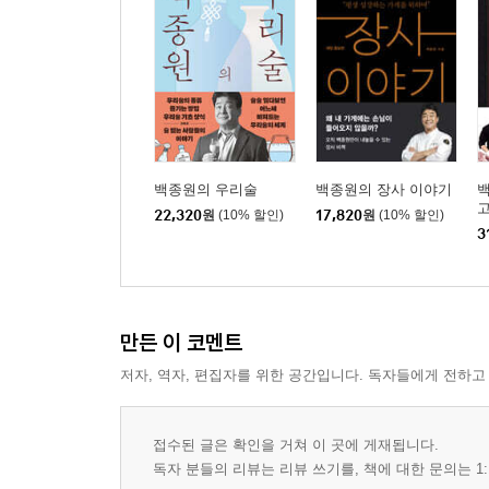
PART 4 반찬메뉴
오징어볶음
달걀말이
채소마요네즈샐러드
시금치무침
백종원의 우리술
백종원의 장사 이야기
백
통나물무침
고
22,320
원
(10% 할인)
17,820
원
(10% 할인)
매운콩나물무침
3
고사리볶음
무생채
오이무침
오이초무침
만든 이 코멘트
무말랭이무침
저자, 역자, 편집자를 위한 공간입니다. 독자들에게 전하고
어묵볶음
어묵감자볶음
접수된 글은 확인을 거쳐 이 곳에 게재됩니다.
잔멸치볶음
독자 분들의 리뷰는 리뷰 쓰기를, 책에 대한 문의는 1:
멸치고추장볶음