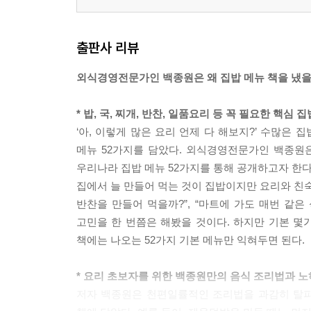
마른새우볶음
달걀장조림
출판사 리뷰
감자조림
깍두기
외식경영전문가인 백종원은 왜 집밥 메뉴 책을 냈을
* 밥, 국, 찌개, 반찬, 일품요리 등 꼭 필요한 핵심 
‘아, 이렇게 많은 요리 언제 다 해보지?’ 수많은
메뉴 52가지를 담았다. 외식경영전문가인 백종원
우리나라 집밥 메뉴 52가지를 통해 공개하고자 한다
집에서 늘 만들어 먹는 것이 집밥이지만 요리와 친숙
반찬을 만들어 먹을까?”, “마트에 가도 매번 같은
고민을 한 번쯤은 해봤을 것이다. 하지만 기본 몇
책에는 나오는 52가지 기본 메뉴만 익혀두면 된다.
* 요리 초보자를 위한 백종원만의 음식 조리법과 노
저자 백종원은 천편일률적인 조리법을 과감히 탈피