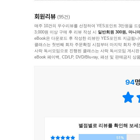
책에 담았다. 예를 들어, 제육덮밥을 만들 때는 먼
프라이팬에 먼저 마늘을 넣어 마늘 향이 우러나오게 
회원리뷰
캐러멜을 첨가하는 등의 조리법을 소개했다. 이밖에도
(95건)
매주 10건의 우수리뷰를 선정하여 YES포인트 3만원을 드
3,000원 이상 구매 후 리뷰 작성 시
일반회원 300원, 마니아
* 일상에서 쉽게 구입할 수 있는 식재료 및 기본양념
eBook은 다운로드 후 작성한 리뷰만 YES포인트 지급됩니
이 책에서는 마트에서 손쉽게 구할 수 있는 식재료를
클래스는 첫번째 회차 주문확정 시점부터 마지막 회차 주문
메뉴를 넣었다. 또한 손님이 오거나 별식이 생각날 
사락 독서모임으로 진행된 클래스는 사락 독서모임 게시판
‘일상 메뉴’로 집밥을 만들 수 있는 방법을 담았다.
eBook 페이백, CD/LP, DVD/Blu-ray, 패션 및 판매금
독특하고 특이한 조리법이나 메뉴가 아니라 일상에서
처음인 사람들도 쉽게 따라할 수 있다. 여기에 
94
명
해소시켰다.
양념 또한 시중에서 쉽게 구할 수 있는 기본양념을 
* 종이컵과 숟가락 등 일상에서 쉽게 구하는 도구를
초보자가 요리하기 쉽도록 양념계량 시 계량컵과 계량
작은 부분까지 설명하여 이해도를 높였다. 특 1
별점별로 리뷰를 확인해 보세
1컵은 종이컵 1컵, 1/2컵은 종이컵 반 분량이다.
51%
계량법을 쉽게 설명했다.