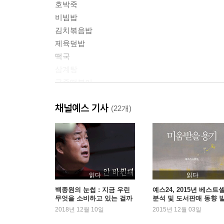
호박죽
비빔밥
김치볶음밥
제육덮밥
떡국
삼계탕
궁중떡볶이
김밥
채널예스 기사
(22개)
PART 2 국물메뉴 | 국 · 찌개
쇠고기무국
북어국
미역국
쇠고기미역국
읽다
읽다
갈비탕
백종원의 눈썹 : 지금 우린
예스24, 2015년 베스트
무엇을 소비하고 있는 걸까
분석 및 도서판매 동향 
멸치된장찌개
2018년 12월 10일
2015년 12월 03일
쇠고기된장찌개