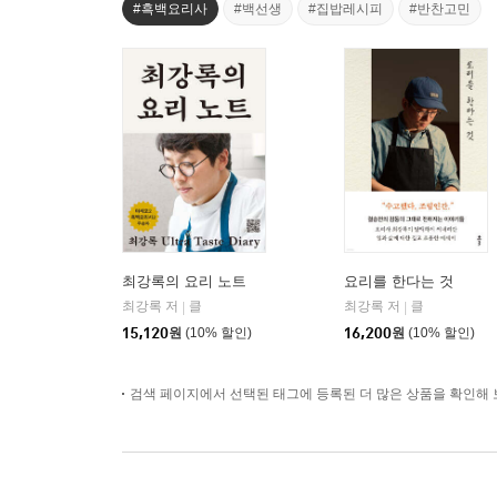
#흑백요리사
#백선생
#집밥레시피
#반찬고민
최강록의 요리 노트
요리를 한다는 것
최강록 저
클
최강록 저
클
|
|
15,120
원
(10% 할인)
16,200
원
(10% 할인)
검색 페이지에서 선택된 태그에 등록된 더 많은 상품을 확인해 