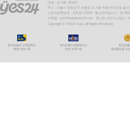
대표 : 김석환, 최세라
주소 : 서울시 영등포구 은행로 11, 5층~6층(여의도동,일신
사업자등록번호 : 229-81-37000 통신판매업신고 : 제 200
이메일 : yes24help@yes24.com 호스팅 서비스사업자 :
Copyright ⓒ YES24 Corp. All Rights Reserved.