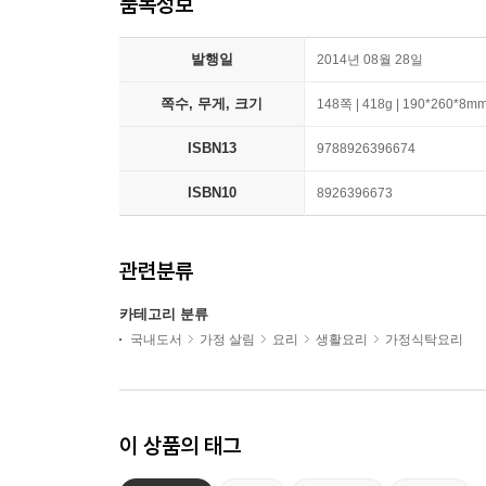
품목정보
발행일
2014년 08월 28일
쪽수, 무게, 크기
148쪽 | 418g | 190*260*8m
ISBN13
9788926396674
ISBN10
8926396673
관련분류
카테고리 분류
국내도서
가정 살림
요리
생활요리
가정식탁요리
이 상품의 태그