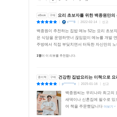
요리 초보자를 위한 백종원만의
eBook
구매
s****8
2022-02-14
신고
|
|
|
백종원이 추천하는 집밥 메뉴 52는 요리 초보
은 식당을 운영하몃너 끊임없이 메뉴를 개발 연
주방에서 직접 부딪치면서 터득한 자신만의 노
1명
이 이 리뷰를 추천합니다.
건강한 집밥요리는 이책으로 요
종이책
구매
p********e
2025-01-16
신고
|
|
|
백종원씨는 우리나라 최고의 
새댁이나 신혼집에 필수로 있
어 책을 주문했답니다
더보기