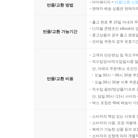
마이페이지 >
반품/교환 신청
반품/교환 방법
판매자 배송 상품은 판매자와
출고 완료 후 10일 이내의 
디지털 콘텐츠인 eBook의 
반품/교환 가능기간
중고상품의 경우 출고 완료일
모바일 쿠폰의 경우 유효기간(
고객의 단순변심 및 착오구
직수입양서/직수입일서중 일
단, 아래의 주문/취소 조건인
오늘 00시 ~ 06시 30분 
반품/교환 비용
오늘 06시 30분 이후 주문
직수입 음반/영상물/기프트 
단, 당일 00시~13시 사이
박스 포장은 택배 배송이 가
소비자의 책임 있는 사유로 
소비자의 사용, 포장 개봉에 
복제가 가능한 상품 등의 포장을 
소비자의 요청에 따라 개별