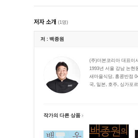
순두부찌개
돼지고기김치찌개
참치김치찌개
저자 소개
(1명)
육개장
저 :
백종원
PART 3 일품메뉴 | 초대요리 · 술안주
불고기
쇠꼬리찜
(주)더본코리아 대표이
탕평채
1993년 서울 강남 논
잡채
새마을식당, 홍콩반점 04
낙지볶음
국, 일본, 호주, 싱가포르
도토리묵무침
두부김치
감자샐러드
해물파전
작가의 다른 상품
김치전
야채전
달걀찜