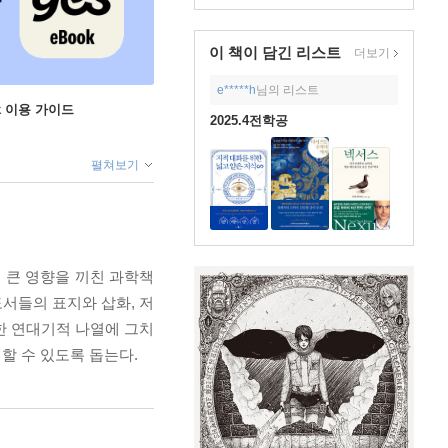
이 책이 담긴
리스트
더보기
e*****h
님의 리스트
ok 이용 가이드
2025.4전학공
펼쳐보기
 큰 영향을 끼친 과학책
도서들의 표지와 삽화, 저
순한 연대기적 나열에 그치
할 수 있도록 돕는다.