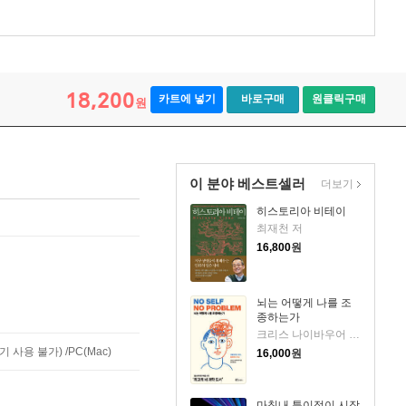
18,200
카트에 넣기
바로구매
원클릭구매
원
이 분야 베스트셀러
더보기
히스토리아 비테이
최재천 저
16,800
원
뇌는 어떻게 나를 조
종하는가
크리스 나이바우어 저/김윤종 역
사용 불가) /PC(Mac)
16,000
원
마침내 특이점이 시작