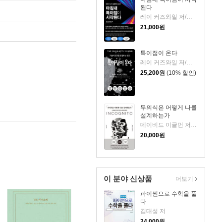
된다
레이 커즈와일 저/이충호 역/장대익 감수
21,000
원
특이점이 온다
레이 커즈와일 저/김명남,장시형 역/진대제 감수/정재승 해제
25,200
원
(10% 할인)
무의식은 어떻게 나를
설계하는가
데이비드 이글먼 저/김승욱 역
20,000
원
이 분야 신상품
더보기
파이썬으로 수학을 풀
다
김대성 저
24,000
원