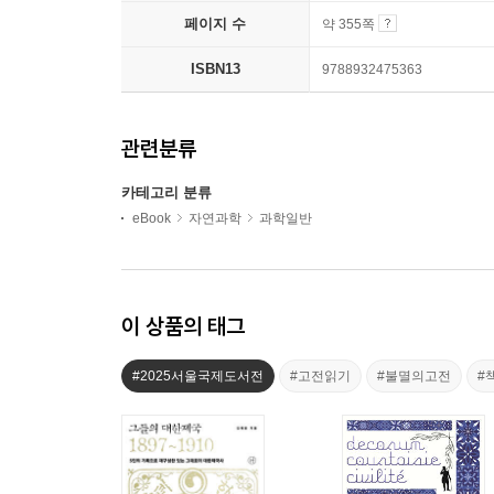
페이지 수
약 355쪽
ISBN13
9788932475363
관련분류
카테고리 분류
eBook
자연과학
과학일반
이 상품의 태그
#2025서울국제도서전
#고전읽기
#불멸의고전
#