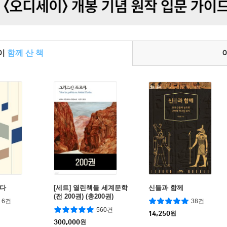
들이
함께 산 책
읽다
[세트] 열린책들 세계문학
신들과 함께
(전 200권) (총200권)
6건
38건
560건
14,250
원
300,000
원