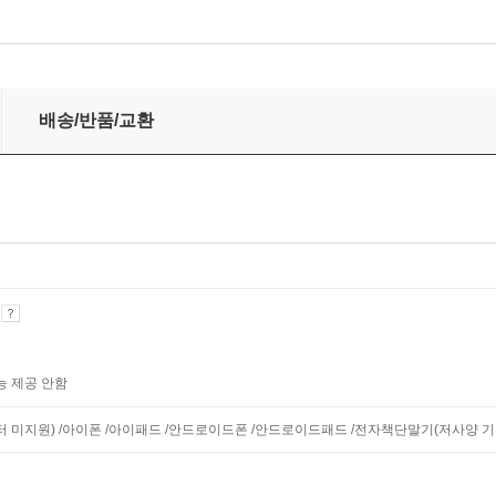
배송/반품/교환
기
능 제공 안함
니터 미지원) /아이폰 /아이패드 /안드로이드폰 /안드로이드패드 /전자책단말기(저사양 기기 