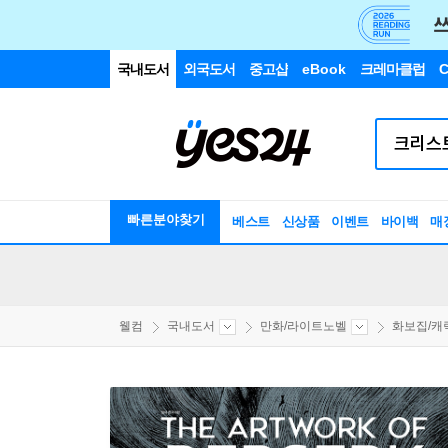
국내도서
외국도서
중고샵
eBook
크레마클럽
C
빠른분야찾기
베스트
신상품
이벤트
바이백
매
웰컴
국내도서
만화/라이트노벨
화보집/캐릭터