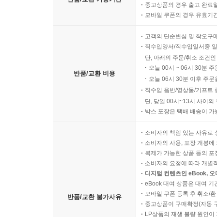
중고상품의 경우 출고 완료일
모바일 쿠폰의 경우 유효기간(
고객의 단순변심 및 착오구
직수입양서/직수입일서중 일
단, 아래의 주문/취소 조건인
오늘 00시 ~ 06시 30분 
반품/교환 비용
오늘 06시 30분 이후 주문
직수입 음반/영상물/기프트 
단, 당일 00시~13시 사이
박스 포장은 택배 배송이 가
소비자의 책임 있는 사유로 
소비자의 사용, 포장 개봉에 
복제가 가능한 상품 등의 포장을 
소비자의 요청에 따라 개별
디지털 컨텐츠인 eBook, 
eBook 대여 상품은 대여 기
모바일 쿠폰 등록 후 취소/환
반품/교환 불가사유
중고상품이 구매확정(자동 
LP상품의 재생 불량 원인이 기