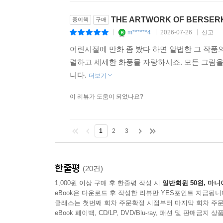
THE ARTWORK OF BERSE
종이책
구매
m******4
2026-07-26
신고
|
|
|
어린시절에 만화 좀 봤다 하면 알법한 그 작품
렬하고 세세한 화풍믈 자랑하시죠. 모든 그림을
니다.
더보기
이 리뷰가 도움이 되었나요?
1
2
3
한줄평
(20건)
1,000원 이상 구매 후 한줄평 작성 시
일반회원 50원, 마니
eBook은 다운로드 후 작성한 리뷰만 YES포인트 지급됩니
클래스는 첫번째 회차 주문확정 시점부터 마지막 회차 주문
eBook 페이백, CD/LP, DVD/Blu-ray, 패션 및 판매금