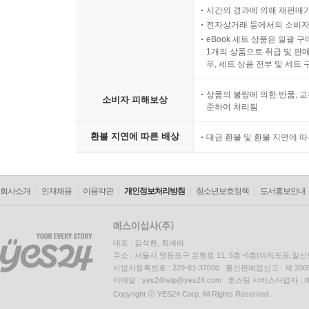
시간의 경과에 의해 재판매가
전자상거래 등에서의 소비자
eBook 세트 상품은 일괄 
1개의 상품으로 취급 및 판매
우, 세트 상품 전부 및 세트
상품의 불량에 의한 반품, 교
소비자 피해보상
준하여 처리됨
환불 지연에 따른 배상
대금 환불 및 환불 지연에 
회사소개
인재채용
이용약관
개인정보처리방침
청소년보호정책
도서홍보안내
대표 : 김석환, 최세라
주소 : 서울시 영등포구 은행로 11, 5층~6층(여의도동,일신
사업자등록번호 : 229-81-37000 통신판매업신고 : 제 200
이메일 : yes24help@yes24.com 호스팅 서비스사업자 :
Copyright ⓒ YES24 Corp. All Rights Reserved.