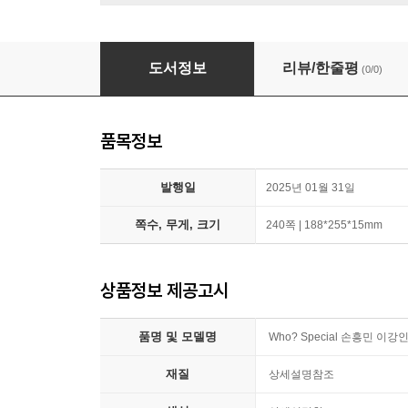
Who? Special 손흥민 이강인 김민재 전3권 세
도서정보
리뷰/한줄평
(0/0)
품목정보
발행일
2025년 01월 31일
쪽수, 무게, 크기
240쪽 | 188*255*15mm
상품정보 제공고시
품명 및 모델명
Who? Special 손흥민 이
재질
상세설명참조