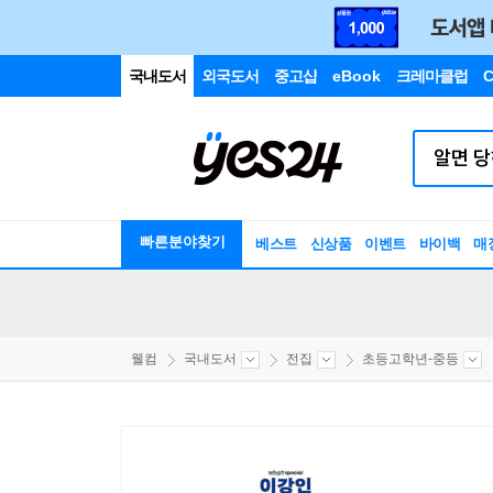
국내도서
외국도서
중고샵
eBook
크레마클럽
C
빠른분야찾기
베스트
신상품
이벤트
바이백
매
웰컴
국내도서
전집
초등고학년-중등