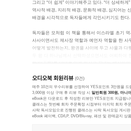
그리고 “더 쉽게” 이야기해주고 있다. “더 상세하게
역사적 배경, 지리적 배경, 문화적 배경, 심지어는
배경을 시각적으로 독자들에게 각인시키기도 한다.
독자들은 모처럼 이 책을 통해서 이스라엘 초기 역
사사이면서도 제사장 역할과 예언자 역할을 한 사
어떻게 발전하는지, 왕권을 사이에 두고 사울과 다윗이
두 왕 다 하나님께서 선택하셨으면서도 어찌하여 한 
왕가(王家)를 대대로 잇게 하시고 끝내는 메시아의 
시련과 몰락과 비극적 최후, 극적인 다윗의 등장(사
오디오북 회원리뷰
다윗의 갈등(밧세바 사건), 아들 압살롬의 반란을 포
(0건)
매주 10건의 우수리뷰를 선정하여 YES포인트 3만원을 드
3,000원 이상 구매 후 리뷰 작성 시
일반회원 300원, 마니아
스토리텔링성경이란 어떤 책인가요?
eBook은 다운로드 후 작성한 리뷰만 YES포인트 지급됩니
클래스는 첫번째 회차 주문확정 시점부터 마지막 회차 주문
우리네 인생 이야기로 젖어드는
사락 독서모임으로 진행된 클래스는 사락 독서모임 게시판
생명과 구원의 거룩한 이야기
eBook 페이백, CD/LP, DVD/Blu-ray, 패션 및 판매금