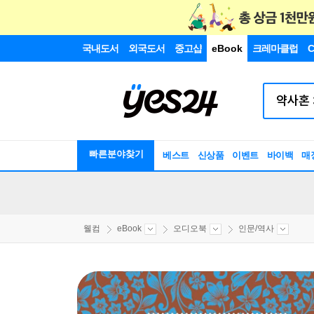
국내도서
외국도서
중고샵
eBook
크레마클럽
C
빠른분야찾기
베스트
신상품
이벤트
바이백
매
웰컴
eBook
오디오북
인문/역사