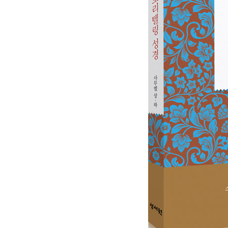
1 다윗의 슬픈 노래 · 174
2 유다 왕 다윗 · 179
3 아브넬의 투항과 죽음 · 184
4 이스보셋의 죽음 · 192
5 이스라엘 왕 다윗 · 195
6 언약궤를 옮겨오다 · 200
7 다윗 언약 · 207
8 다윗의 승리 · 212
9 요나단의 아들 므비보셋 · 216
10 암몬과 아람을 치다 · 221
11 다윗과 밧세바 · 224
12 다윗의 회개 · 232
13 암논과 다말 · 241
14 압살롬의 사면 · 249
15 압살롬의 반란 · 254
16 다윗의 피난길 · 261
17 후새와 아히도벨 · 267