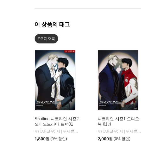
이 상품의 태그
#오디오북
Shutline 셔트라인 시즌2
셔트라인 시즌1 오디오
오디오드라마 트랙01
북 01권
KYOU(쿄우) 저
두세븐 엔터테인먼트
KYOU(쿄우) 저
두세븐 엔터테인먼트
|
|
1,800
원
(0% 할인)
2,000
원
(0% 할인)