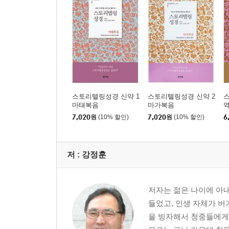
스토리텔링성경 신약 1
스토리텔링성경 신약 2
스
마태복음
마가복음
역
7,020
원
(10% 할인)
7,020
원
(10% 할인)
6
저 :
강정훈
저자는 젊은 나이에 아
들었고, 인생 자체가 버
을 빙자해서 청중들에게