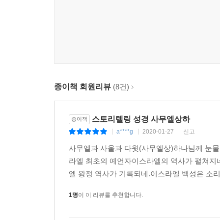
성서원의 스토리텔링성경은 예로부터 사람들에게 가장
내용을 간추리거나 주요 내용을 발췌한 요약 성경이
해설을 곁들여 이야기로 풀어, 성경의 메시지를 
비롯해서 주석과 해설의 기능까지 함께 하느라, 본래
성경의 본문을 기준으로 해서 “요셉과 그 형제들 이야
무려 500매로, 2.5배가 된다. 이처럼 분량이
본문을 읽은 뒤 경건하고 거룩한 묵상을 통해 말씀
종이책 회원리뷰
(8건)
독자의 감동과 서로 만날 때, 독자는 삶이 한층 풍
이해하지 못하고 그냥 10번 읽는 것보다 스토리텔링
스토리텔링 성경 사무엘상하
종이책
추천 대상 (이런분께 추천해주세요!!)
a****g
2020-01-27
신고
|
|
|
사무엘과 사울과 다윗(사무엘상)하나님께 눈물
① 첫째, 아직 읽을만한 대표 기독교 도서가 마땅히
라엘 최초의 예언자이스라엘의 역사가 펼쳐지네.
② 둘째, 성경을 처음 접하는데 이해가 부족한 모든
엘 왕정 역사가 기록되네.이스라엘 백성은 소리
③ 셋째, 어떻게 하면 성경을 재밌게 전달할까 고
1명
이 이 리뷰를 추천합니다.
무료 체험하기