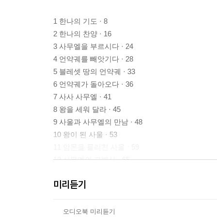
1 한나의 기도 · 8
2 한나의 찬양 · 16
3 사무엘을 부르시다 · 24
4 언약궤를 빼앗기다 · 28
5 블레셋 땅의 언약궤 · 33
6 언약궤가 돌아오다 · 36
7 사사 사무엘 · 41
8 왕을 세워 달라 · 45
9 사울과 사무엘의 만남 · 48
10 왕이 된 사울 · 53
11 암몬을 물리친 사울 · 59
12 사무엘의 고별사 · 65
13 블레셋과의 전쟁 · 69
미리듣기
14 요나단의 용맹 · 74
15 버림받은 사울 · 82
16 기름부음을 받은 다윗 · 88
오디오북 미리듣기