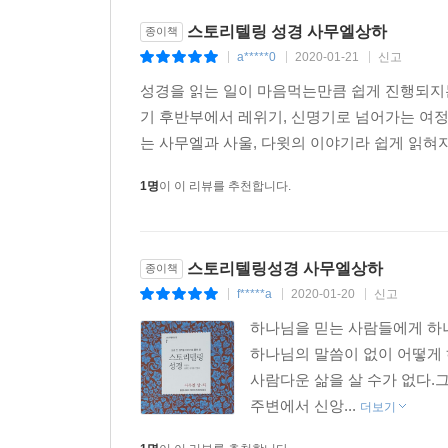
① 유튜브 무료 낭독회 : 유뷰트에 “스토리텔링성경”
스토리텔링 성경 사무엘상하
종이책
② 무료 전자책 : 인터넷 서점(ebook)에서 “스토리
a*****0
2020-01-21
신고
|
|
|
③ 역사서 원정대 신청 : 매일 10시에 연재되는 원
성경을 읽는 일이 마음먹는만큼 쉽게 진행되지
④ 네이버 오디오클립 등록 : 창세기~여호수아 판매중 
기 후반부에서 레위기, 신명기로 넘어가는 여정
는 사무엘과 사울, 다윗의 이야기라 쉽게 읽혀지
성경에서 스토리텔링이 필요한 이유?
1명
이 이 리뷰를 추천합니다.
1.스토리텔링의 정의 - 스토리텔링이란 무엇인가?
스토리텔링(storytelling)은 스토리(Story)와
스토리텔링성경 사무엘상하
종이책
전달하는 행위다.
f*****a
2020-01-20
신고
|
|
|
하나님을 믿는 사람들에게 하나
2. 스토리텔링이 필요한 이유 - 왜 스토리텔링으로
하나님의 말씀이 없이 어떻게
사람다운 삶을 살 수가 없다.
이야기는 어떤 논리적 설득보다도 사람의 마음을 
주변에서 신앙...
더보기
아니라, 전달하고자 하는 정보를 쉽게 이해시키고
미래학자 롤프 옌센(Rolf Jensen) - “미