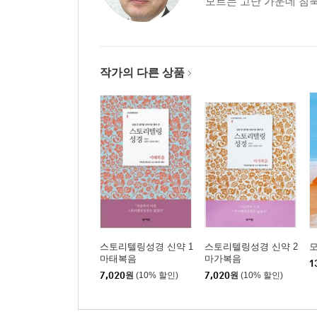
모르는 고난 가운데 침묵
작가의 다른 상품
스토리텔링성경 신약 1
스토리텔링성경 신약 2
마태복음
마가복음
1
7,020
원
(10% 할인)
7,020
원
(10% 할인)