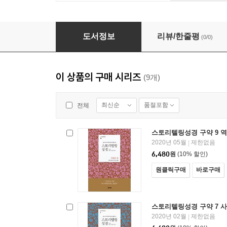
스토리텔링성경 구약 7 사무엘 상, 하
도서정보
리뷰/한줄평
(0/0)
이 상품의 구매 시리즈
(9개)
최신순
품절포함
전체
스토리텔링성경 구약 9 역
2020년 05월
제한없음
|
6,480
원
(10% 할인)
원클릭구매
바로구매
스토리텔링성경 구약 7 사
2020년 02월
제한없음
|