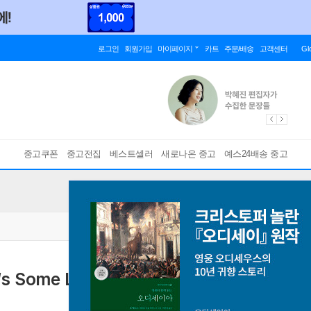
로그인
회원가입
마이페이지
카트
주문/배송
고객센터
Gl
중고쿠폰
중고전집
베스트셀러
새로나온 중고
예스24배송 중고
re‘s Some Love 일본반