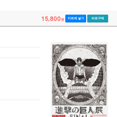
15,800
카트에 넣기
바로구매
원