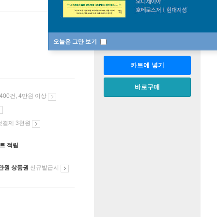
판매중
한정판매
수량
오늘은 그만 보기
카트에 넣기
바로구매
 400건, 4만원 이상
첫결제 3천원
인트 적립
만원 상품권
신규발급시