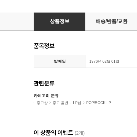
[LP] Tanya Tucker - Here‘s Some Love 일본
상품정보
배송/반품/교환
품목정보
발매일
1976년 02월 01일
관련분류
카테고리 분류
중고샵
중고 음반
LP샵
POP/ROCK LP
이 상품의 이벤트
(2개)