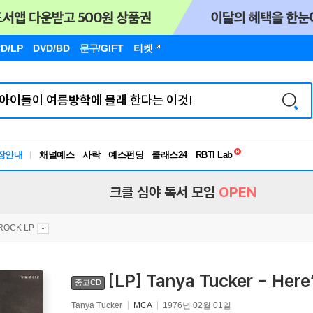
D/LP
DVD/BD
문구
/GIFT
티켓
독서유형검사
RBTI Lab
장안내
채널예스
사락
예스펀딩
클래스24
독서유형검사
크클 심야 독서 모임
OPEN
ROCK LP
[LP] Tanya Tucker - He
중고CD
Tanya Tucker
MCA
1976년 02월 01일