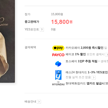
정가
15,800원
15,800
원
중고판매가
YES포인트
0원
결제혜택
카카오페이
2,000원 즉시할인
일
페이코
1% 할인
포인트 결제시
토스페이
1만P 추첨 적립
+ 생애
예스24 현대카드
1~3% YES포
전월 실적 조건 없음
현대백화점카드
앱카드 발급시 1
배송안내