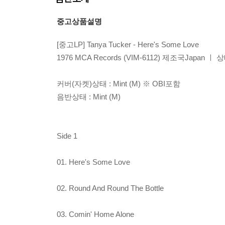
중고상품설명
[중고LP] Tanya Tucker - Here's Some Love
1976 MCA Records (VIM-6112) 제조국Japan 
커버(자켓)상태 : Mint (M) ※ OBI포함
음반상태 : Mint (M)
Side 1
01. Here's Some Love
02. Round And Round The Bottle
03. Comin' Home Alone