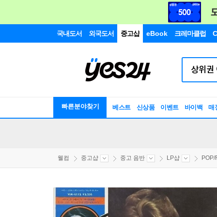
국내도서
외국도서
중고샵
eBook
크레마클럽
C
빠른분야찾기
베스트
신상품
이벤트
바이백
매
웰컴
중고샵
중고 음반
LP샵
POP/