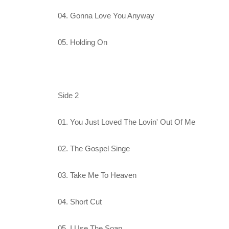
04. Gonna Love You Anyway
05. Holding On
Side 2
01. You Just Loved The Lovin' Out Of Me
02. The Gospel Singe
03. Take Me To Heaven
04. Short Cut
05. I Use The Soap