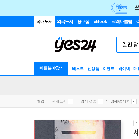
국내도서
외국도서
중고샵
eBook
크레마클럽
C
빠른분야찾기
베스트
신상품
이벤트
바이백
매
웰컴
국내도서
경제 경영
경제/경제학
소