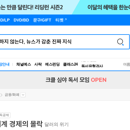
D/LP
DVD/BD
문구
/GIFT
티켓
독서유형검사
RBTI Lab
장안내
채널예스
사락
예스펀딩
클래스24
독서유형검사
여
크클 심야 독서 모임
OPEN
금융/화폐
득공제
세계 경제의 몰락
달러의 위기