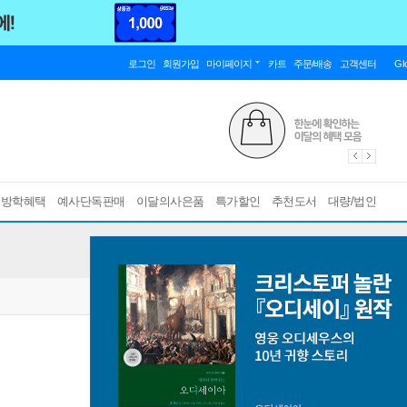
로그인
회원가입
마이페이지
카트
주문/배송
고객센터
Gl
름방학혜택
예사단독판매
이달의사은품
특가할인
추천도서
대량/법인