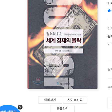
리
정
판
Y
결
구
미리보기
사이즈비교
공유하기