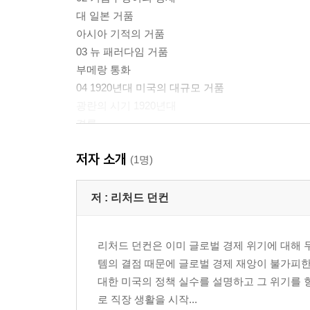
대 일본 거품
아시아 기적의 거품
03 뉴 패러다임 거품
부메랑 통화
04 1920년대 미국의 대규모 거품
광란의 시기 1920년대
결론
저자 소개
2부 달러본위제도의 결함
(1명)
05 뉴 패러다임 경기침체
계속적인 신용공급
저 :
리처드 던컨
경기순환
결론
리처드 던컨은 이미 글로벌 경제 위기에 대해 두
06 달러의 운명 : 달러가 붕괴될 수밖에 없는 여러 
템의 결점 때문에 글로벌 경제 재앙이 불가피한
미국의 경상수지 적자재원 조달
대한 미국의 정책 실수를 설명하고 그 위기를 
투자 대안
로 직장 생활을 시작...
결론