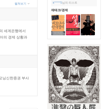
k*****5
님의 리스트
펼쳐보기
재태크/경제
턴의 세계은행에서
시아의 경제 상황과
굿모닝신한증권 부사