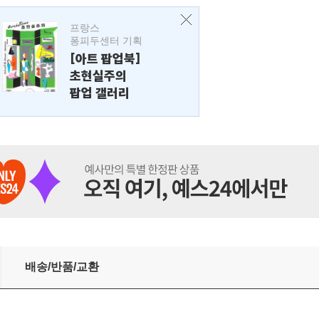
프랑스
퐁피두센터 기획
[아트 팝업북]
초현실주의
팝업 갤러리
배송/반품/교환