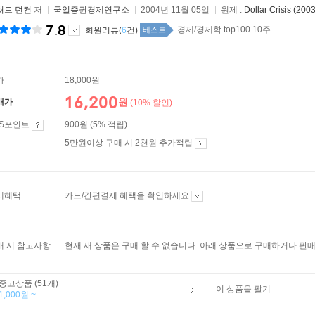
처드 던컨
저
국일증권경제연구소
2004년 11월 05일
원제 :
Dollar Crisis (2003
7.8
경제/경제학 top100 10주
회원리뷰(
6
건)
베스트
가
18,000원
16,200
원
매가
(10% 할인)
ES포인트
900원 (5% 적립)
5만원이상 구매 시 2천원 추가적립
제혜택
카드/간편결제 혜택을 확인하세요
매 시 참고사항
현재 새 상품은 구매 할 수 없습니다. 아래 상품으로 구매하거나 판매
중고상품 (51개)
이 상품을 팔기
1,000원 ~