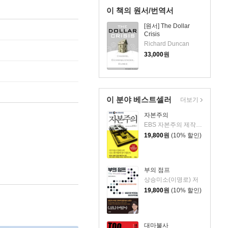
이 책의 원서/번역서
[원서] The Dollar
Crisis
Richard Duncan
33,000
원
이 분야 베스트셀러
더보기
자본주의
EBS 자본주의 제작팀,정지은,고희정 저/EBS MEDIA 기획
19,800
원
(10% 할인)
부의 점프
상승미소(이명로) 저
19,800
원
(10% 할인)
대마불사