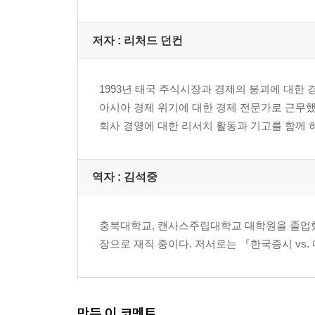
07 자산 거품과 은행 위기들
자산가격 거품들
저자 : 리처드 던컨
체계적인 은행 위기들 : 예전의 위기와 새로운 위기
은행 위기로부터 재정 위기로?
결론
1993년 태국 주식시장과 경제의 붕괴에 대한 
08 디플레이션
아시아 경제 위기에 대한 경제 전문가로 근무했
세계적인 디스인플레이션
회사 경영에 대한 리서치 활동과 기고를 함께 하
자유무역은 디플레적임
초과 설비
아시아 위기 국가들의 디스인플레이션
역자 : 김석중
중국 : 호황기의 디플레이션
미국의 호황기 디스인플레이션
충북대학교, 캔사스주립대학교 대학원을 졸업했
더 나쁜 시기가 도래한다
장으로 재직 중이다. 저서로는 『한국증시 vs
은행 구제 조치가 유동성 함정을 유발하는가
결론
3부 세계 경기침체와 통화주의의 종말
만든 이 코멘트