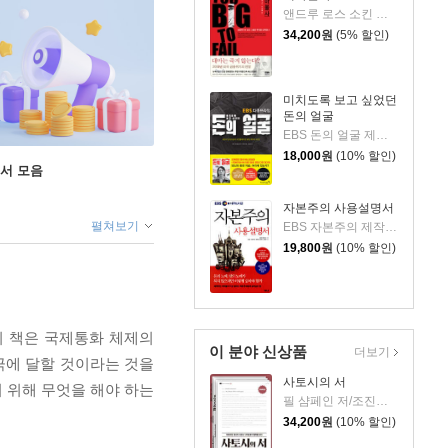
앤드루 로스 소킨 저/노 다니엘 역
34,200
원
(5% 할인)
미치도록 보고 싶었던
돈의 얼굴
EBS 돈의 얼굴 제작진,조현영 저/최상엽 감수
18,000
원
(10% 할인)
도서 모음
자본주의 사용설명서
펼쳐보기
EBS 자본주의 제작팀,정지은,고희정 공저/EBS MEDIA 기획
19,800
원
(10% 할인)
이 책은 국제통화 체제의
이 분야 신상품
더보기
극에 달할 것이라는 것을
사토시의 서
 위해 무엇을 해야 하는
필 샴페인 저/조진수 역
34,200
원
(10% 할인)