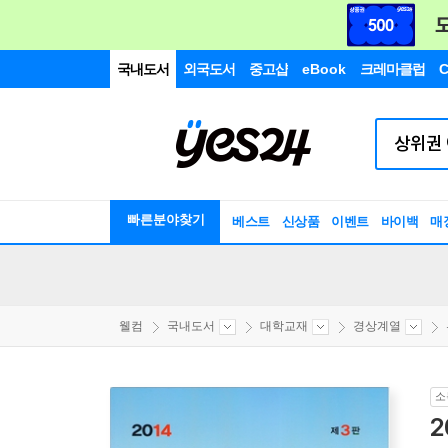
국내도서
외국도서
중고샵
eBook
크레마클럽
C
빠른분야찾기
베스트
신상품
이벤트
바이백
매
웰컴
국내도서
대학교재
경상계열
소
2