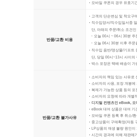
모바일 쿠폰의 경우 유효기간(
고객의 단순변심 및 착오구
직수입양서/직수입일서중 일
단, 아래의 주문/취소 조건인
오늘 00시 ~ 06시 30분 
반품/교환 비용
오늘 06시 30분 이후 주문
직수입 음반/영상물/기프트 
단, 당일 00시~13시 사이
박스 포장은 택배 배송이 가
소비자의 책임 있는 사유로 
소비자의 사용, 포장 개봉에 
복제가 가능한 상품 등의 포장을 
소비자의 요청에 따라 개별
디지털 컨텐츠인 eBook, 
eBook 대여 상품은 대여 기
모바일 쿠폰 등록 후 취소/환
반품/교환 불가사유
중고상품이 구매확정(자동 
LP상품의 재생 불량 원인이 기
시간의 경과에 의해 재판매가