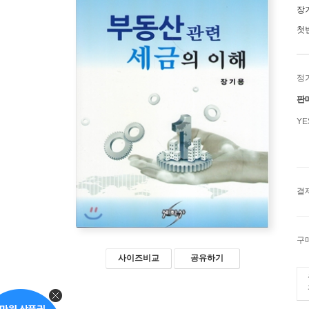
장
첫
정
판
Y
결
구
사이즈비교
공유하기