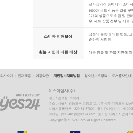
전자상거래 등에서의 소비자
eBook 세트 상품은 일괄 
1개의 상품으로 취급 및 판매
우, 세트 상품 전부 및 세트
상품의 불량에 의한 반품, 교
소비자 피해보상
준하여 처리됨
환불 지연에 따른 배상
대금 환불 및 환불 지연에 
회사소개
인재채용
이용약관
개인정보처리방침
청소년보호정책
도서홍보안내
대표 : 김석환, 최세라
주소 : 서울시 영등포구 은행로 11, 5층~6층(여의도동,일신
사업자등록번호 : 229-81-37000 통신판매업신고 : 제 200
이메일 : yes24help@yes24.com 호스팅 서비스사업자 :
Copyright ⓒ YES24 Corp. All Rights Reserved.