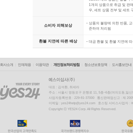
1개의 상품으로 취급 및 판매
우, 세트 상품 전부 및 세트
상품의 불량에 의한 반품, 교
소비자 피해보상
준하여 처리됨
환불 지연에 따른 배상
대금 환불 및 환불 지연에 
회사소개
인재채용
이용약관
개인정보처리방침
청소년보호정책
도서홍보안내
대표 : 김석환, 최세라
주소 : 서울시 영등포구 은행로 11, 5층~6층(여의도동,일신
사업자등록번호 : 229-81-37000 통신판매업신고 : 제 200
이메일 : yes24help@yes24.com 호스팅 서비스사업자 :
Copyright ⓒ YES24 Corp. All Rights Reserved.