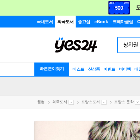
국내도서
외국도서
중고샵
eBook
크레마클럽
C
빠른분야찾기
베스트
신상품
이벤트
바이백
매
웰컴
외국도서
프랑스도서
프랑스 문학