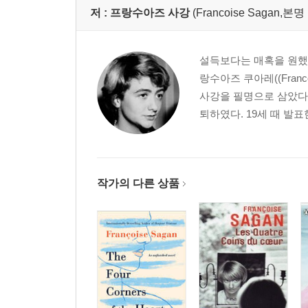
저 :
프랑수아즈 사강
(Francoise Sagan,본
설득보다는 매혹을 원했
랑수아즈 쿠아레((Fran
사강을 필명으로 삼았다.
퇴하였다. 19세 때 발
작가의 다른 상품