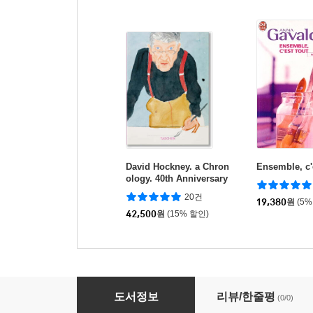
David Hockney. a Chron
Ensemble, c'
ology. 40th Anniversary
Edition 데이비드 호크니 :
20건
타셴 창간 40주년 기념판
19,380
원
(5%
42,500
원
(15% 할인)
Bonjour tristesse
도서정보
리뷰/한줄평
(0/0)