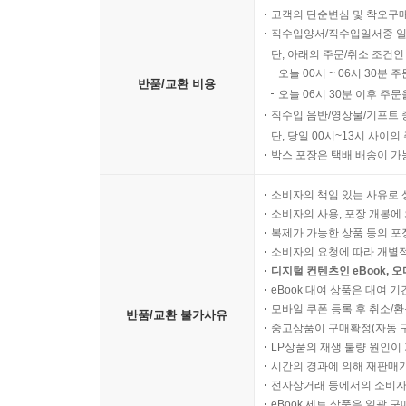
고객의 단순변심 및 착오구
직수입양서/직수입일서중 일
단, 아래의 주문/취소 조건인
오늘 00시 ~ 06시 30분 
반품/교환 비용
오늘 06시 30분 이후 주문
직수입 음반/영상물/기프트 
단, 당일 00시~13시 사이
박스 포장은 택배 배송이 가
소비자의 책임 있는 사유로 
소비자의 사용, 포장 개봉에 
복제가 가능한 상품 등의 포장을 
소비자의 요청에 따라 개별
디지털 컨텐츠인 eBook, 
eBook 대여 상품은 대여 기
모바일 쿠폰 등록 후 취소/환
반품/교환 불가사유
중고상품이 구매확정(자동 
LP상품의 재생 불량 원인이 기
시간의 경과에 의해 재판매가
전자상거래 등에서의 소비자
eBook 세트 상품은 일괄 