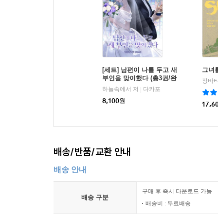
[세트] 남편이 나를 두고 새
그녀
부인을 맞이했다 (총3권/완
결)
하늘속에서 저
다카포
|
8,100
원
17,6
배송/반품/교환 안내
배송 안내
구매 후 즉시 다운로드 가능
배송 구분
배송비 : 무료배송