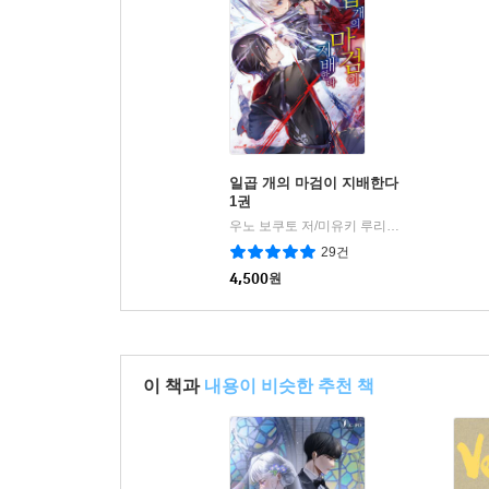
일곱 개의 마검이 지배한다
1권
우노 보쿠토 저/미유키 루리아 그림
학산문
|
29건
4,500
원
이 책과
내용이 비슷한 추천 책