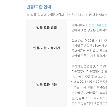
반품/교환 안내
※ 상품 설명에 반품/교환과 관련한 안내가 있는경우 아래 
마이페이지 >
반품/교환 신청
반품/교환 방법
판매자 배송 상품은 판매자와
출고 완료 후 10일 이내의 
디지털 콘텐츠인 eBook의 
반품/교환 가능기간
중고상품의 경우 출고 완료일
모바일 쿠폰의 경우 유효기간(
고객의 단순변심 및 착오구
직수입양서/직수입일서중 일
단, 아래의 주문/취소 조건인
오늘 00시 ~ 06시 30분 
반품/교환 비용
오늘 06시 30분 이후 주문
직수입 음반/영상물/기프트 
단, 당일 00시~13시 사이
박스 포장은 택배 배송이 가