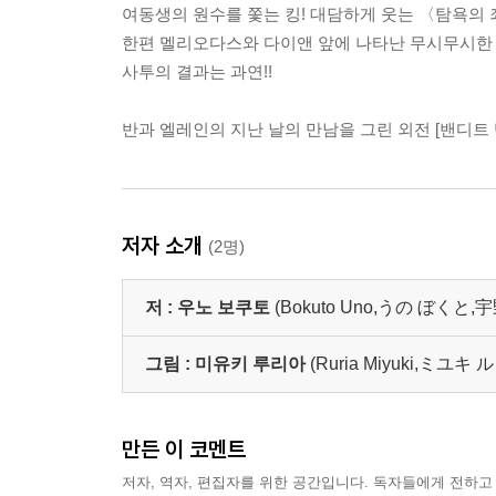
여동생의 원수를 쫓는 킹! 대담하게 웃는 〈탐욕의 죄
한편 멜리오다스와 다이앤 앞에 나타난 무시무시한 
사투의 결과는 과연!!
반과 엘레인의 지난 날의 만남을 그린 외전 [밴디트 
저자 소개
(2명)
저 :
우노 보쿠토
(Bokuto Uno,うの ぼくと,
그림 :
미유키 루리아
(Ruria Miyuki,ミユキ 
만든 이 코멘트
저자, 역자, 편집자를 위한 공간입니다. 독자들에게 전하고