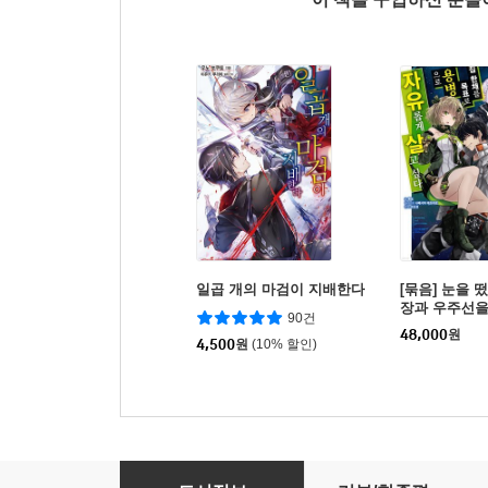
일곱 개의 마검이 지배한다
[묶음] 눈을 
장과 우주선을
90건
서, 집 한채를
48,000
원
4,500
원
(10% 할인)
으로 자유롭게
(총8권/미완결
일곱 개의 마검이 지배한다 4권