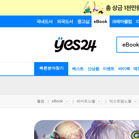
국내도서
외국도서
중고샵
eBook
크레마클럽
C
빠른분야찾기
베스트
신상품
이벤트
바이백
매
웰컴
eBook
라이트노벨
익스트림노벨