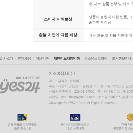
우, 세트 상품 전부 및 세트
상품의 불량에 의한 반품, 교
소비자 피해보상
준하여 처리됨
환불 지연에 따른 배상
대금 환불 및 환불 지연에 
회사소개
인재채용
이용약관
개인정보처리방침
청소년보호정책
도서홍보안내
대표 : 김석환, 최세라
주소 : 서울시 영등포구 은행로 11, 5층~6층(여의도동,일신
사업자등록번호 : 229-81-37000 통신판매업신고 : 제 200
이메일 : yes24help@yes24.com 호스팅 서비스사업자 :
Copyright ⓒ YES24 Corp. All Rights Reserved.