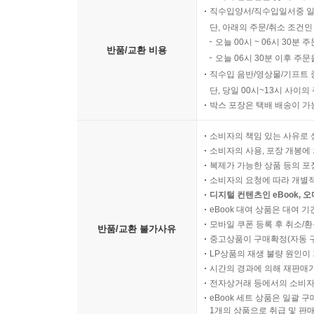
직수입양서/직수입일서중 일
단, 아래의 주문/취소 조건인
오늘 00시 ~ 06시 30분 
반품/교환 비용
오늘 06시 30분 이후 주문
직수입 음반/영상물/기프트 
단, 당일 00시~13시 사이
박스 포장은 택배 배송이 가
소비자의 책임 있는 사유로 
소비자의 사용, 포장 개봉에 
복제가 가능한 상품 등의 포장을 
소비자의 요청에 따라 개별
디지털 컨텐츠인 eBook, 
eBook 대여 상품은 대여 기
모바일 쿠폰 등록 후 취소/환
반품/교환 불가사유
중고상품이 구매확정(자동 
LP상품의 재생 불량 원인이 기
시간의 경과에 의해 재판매가
전자상거래 등에서의 소비자
eBook 세트 상품은 일괄 
1개의 상품으로 취급 및 판매