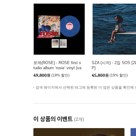
로제(ROSE) - ROSE first s
SZA (시저) - 2집 SOS [2
tudio album ‘rosie’ vinyl (va
P]
mpirehollie edition blue) [블
49,800
원
(19% 할인)
45,800
원
(19% 할인)
루 컬러 LP]
검색 페이지에서 선택된 태그에 등록된 더 많은 상품을 확인해 
이 상품의 이벤트
(2개)