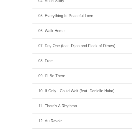
04
Short Story
05
Everything Is Peaceful Love
06
Walk Home
07
Day One (feat. Dijon and Flock of Dimes)
08
From
09
I'll Be There
10
If Only I Could Wait (feat. Danielle Haim)
11
There's A Rhythmn
12
Au Revoir