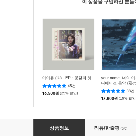
이 상품을 구입하신 분
아이유 (IU) - EP : 꽃갈피 셋
your name. 너의 
니메이션 음악 (君
45건
ST by Radwimps
38건
16,500
원
(25% 할인)
스)
17,800
원
(19% 할인
Bon Iver (본 이베어) - SABLE, fABLE
상품정보
리뷰/한줄평
(0/0)