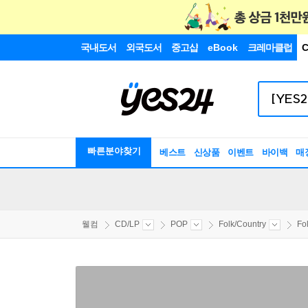
국내도서
외국도서
중고샵
eBook
크레마클럽
C
빠른분야찾기
베스트
신상품
이벤트
바이백
매
웰컴
CD/LP
POP
Folk/Country
Fo