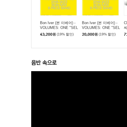
Bon Iver (본 이베어) -
Bon Iver (본 이베어) -
C
VOLUMES: ONE "SEL
VOLUMES: ONE "SEL
씨
ECTIONS FROM MUS
ECTIONS FROM MUS
c
43,200
원
(19% 할인)
20,000
원
(19% 할인)
7
IC CONCERTS 2019-2
IC CONCERTS 2019-2
t
023 BON IVER 6 PIEC
023 BON IVER 6 PIEC
린
E BAND” [LP]
E BAND”
음반 속으로