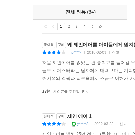
전체 리뷰
(64)
1
2
3
4
왜 제인에어를 아이들에게 읽히는
종이책
구매
p****k
2018-02-03
신고
|
|
|
처음 제인에어를 읽었던 건 중학교를 들어갈 
금도 로체스터라는 남자에게 매력보다는 기괴함
린시절의 결핍과 외로움에서 조금은 이해가 가기
3명
이 이 리뷰를 추천합니다.
제인 에어 1
종이책
구매
y*****8
2020-03-22
신고
|
|
|
제인에어는 벌써 25년 전에 고등학교 때 이