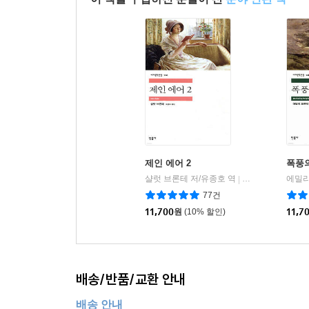
제인 에어 2
폭풍
샬럿 브론테 저/유종호 역
민음사
에밀리
|
77건
11,700
원
(10% 할인)
11,7
배송/반품/교환 안내
배송 안내