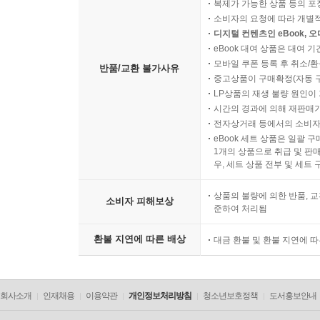
복제가 가능한 상품 등의 포장을 
소비자의 요청에 따라 개별
디지털 컨텐츠인 eBook, 
eBook 대여 상품은 대여 기
모바일 쿠폰 등록 후 취소/환
반품/교환 불가사유
중고상품이 구매확정(자동 
LP상품의 재생 불량 원인이 기
시간의 경과에 의해 재판매가
전자상거래 등에서의 소비자
eBook 세트 상품은 일괄 
1개의 상품으로 취급 및 판매
우, 세트 상품 전부 및 세트
상품의 불량에 의한 반품, 교
소비자 피해보상
준하여 처리됨
환불 지연에 따른 배상
대금 환불 및 환불 지연에 
회사소개
인재채용
이용약관
개인정보처리방침
청소년보호정책
도서홍보안내