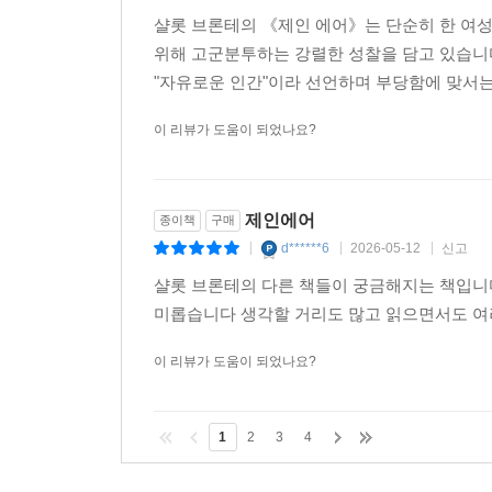
샬롯 브론테의 《제인 에어》는 단순히 한 여
위해 고군분투하는 강렬한 성찰을 담고 있습니
"자유로운 인간"이라 선언하며 부당함에 맞서는
이 리뷰가 도움이 되었나요?
제인에어
종이책
구매
d******6
2026-05-12
신고
|
|
|
샬롯 브론테의 다른 책들이 궁금해지는 책입니
미롭습니다 생각할 거리도 많고 읽으면서도 여
이 리뷰가 도움이 되었나요?
1
2
3
4