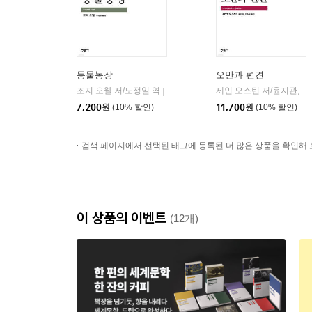
동물농장
오만과 편견
조지 오웰 저/도정일 역
민음사
제인 오스틴 저/윤지관,전승희 공역
|
7,200
원
(10% 할인)
11,700
원
(10% 할인)
검색 페이지에서 선택된 태그에 등록된 더 많은 상품을 확인해 
이 상품의 이벤트
(12개)