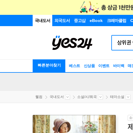
국내도서
외국도서
중고샵
eBook
크레마클럽
C
빠른분야찾기
베스트
신상품
이벤트
바이백
매
웰컴
국내도서
소설/시/희곡
테마소설
소
제