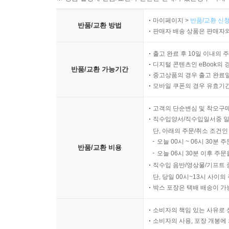
마이페이지 >
반품/교환 신청
반품/교환 방법
판매자 배송 상품은 판매자와
출고 완료 후 10일 이내의 
디지털 콘텐츠인 eBook의 
반품/교환 가능기간
중고상품의 경우 출고 완료일
모바일 쿠폰의 경우 유효기간(
고객의 단순변심 및 착오구
직수입양서/직수입일서중 일
단, 아래의 주문/취소 조건인
오늘 00시 ~ 06시 30분 
반품/교환 비용
오늘 06시 30분 이후 주문
직수입 음반/영상물/기프트 
단, 당일 00시~13시 사이
박스 포장은 택배 배송이 가
소비자의 책임 있는 사유로 
소비자의 사용, 포장 개봉에 