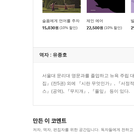
슬픔에게 언어를 주자
제인 에어
15,030
원
(10% 할인)
22,500
원
(10% 할인)
2
역자 : 유종호
서울대 문리대 영문과를 졸업하고 뉴욕 주립 
집』(전5권) 외에 『시란 무엇인가』, 『서정
스』(공역), 『무지개』, 『풀잎』 등이 있다.
만든 이 코멘트
저자, 역자, 편집자를 위한 공간입니다. 독자들에게 전하고