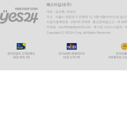
대표 : 김석환, 최세라
주소 : 서울시 영등포구 은행로 11, 5층~6층(여의도동,일신
사업자등록번호 : 229-81-37000 통신판매업신고 : 제 200
이메일 : yes24help@yes24.com 호스팅 서비스사업자 :
Copyright ⓒ YES24 Corp. All Rights Reserved.