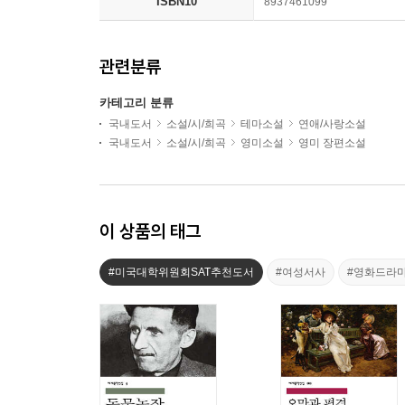
ISBN10
8937461099
관련분류
카테고리 분류
국내도서
소설/시/희곡
테마소설
연애/사랑소설
국내도서
소설/시/희곡
영미소설
영미 장편소설
이 상품의 태그
#미국대학위원회SAT추천도서
#여성서사
#영화드라