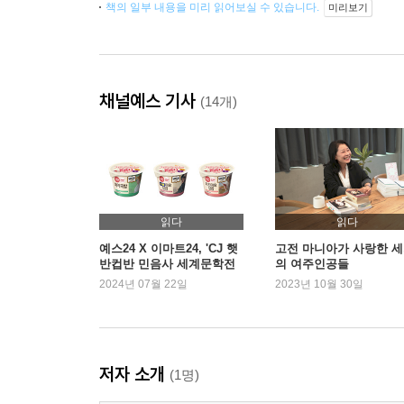
책의 일부 내용을 미리 읽어보실 수 있습니다.
미리보기
채널예스 기사
(14개)
읽다
읽다
예스24 X 이마트24, 'CJ 햇
고전 마니아가 사랑한 
반컵반 민음사 세계문학전
의 여주인공들
집 에디션' 출시
2024년 07월 22일
2023년 10월 30일
저자 소개
(1명)