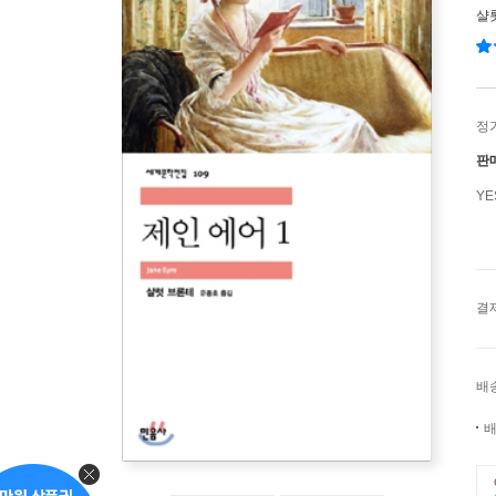
샬
정
판
Y
결
배
배