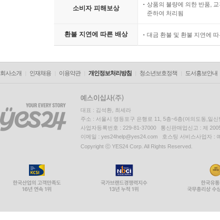
상품의 불량에 의한 반품, 교
소비자 피해보상
준하여 처리됨
환불 지연에 따른 배상
대금 환불 및 환불 지연에 
회사소개
인재채용
이용약관
개인정보처리방침
청소년보호정책
도서홍보안내
대표 : 김석환, 최세라
주소 : 서울시 영등포구 은행로 11, 5층~6층(여의도동,일신
사업자등록번호 : 229-81-37000 통신판매업신고 : 제 200
이메일 : yes24help@yes24.com 호스팅 서비스사업자 :
Copyright ⓒ YES24 Corp. All Rights Reserved.