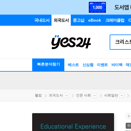
국내도서
외국도서
중고샵
eBook
크레마클럽
C
빠른분야찾기
베스트
신상품
이벤트
바이백
매
웰컴
외국도서
인문 사회
사회일반
소
직