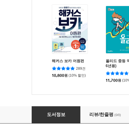
해커스 보카 어원편
올리드 중등 역사
6년용)
289건
10,800
원
(10% 할인)
11,700
원
(10
영순법 기초영어 STEP 2
도서정보
리뷰/한줄평
(0/0)