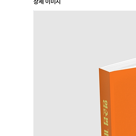
상세 이미지
14강 the reason + why , the way / how (관
15강 what + 허전한 문장 (유창한 영어의 필수품 wh
16강 S + be 동사 + that + S + V (be 동사에 다음에
17강 what ~ be동사 + that + S + V (what 과 t
18강 명사 + 동격 that + S + V (동격의 that 도 J
19강 명사 + ing (명사 다음에 ~ing 표현이 나올 때!
20강 명사 + p.p (명사 다음에 과거분사형이 나올 때!
21강 (분사구문 1) 문장 앞 ~ing/p.p 분사구문 개념
22강 (분사구문 2) 문장 중간 ~ing (문장 중간에 분
23강 It ~ that , It ~ to (it과 that, it과 to는 절친임을 
24강 It ~ for ~ to (it , for, to 는 한식구다!)
25강 접속사 + 접속사 (접속사와 접속사가 붙어있을 
26강 세모의 기적 1 (not A but B 외) (세모를 치면 
27강 세모의 기적 2 (between A and B 외) (세모
28강 간접의문문 1 (문장안에 의문문이 쏘~옥!) (
29강 간접의문문 2 (문장안에 의문문이 쏘~옥!) (
30강 간접의문문 3 (문장안에 의문문이 쏘~옥!) 