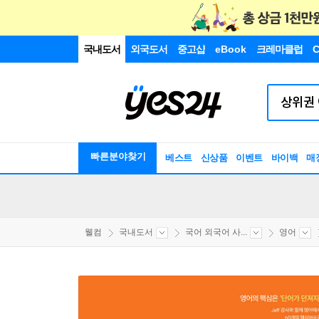
국내도서
외국도서
중고샵
eBook
크레마클럽
C
빠른분야찾기
베스트
신상품
이벤트
바이백
매
웰컴
국내도서
국어 외국어 사...
영어