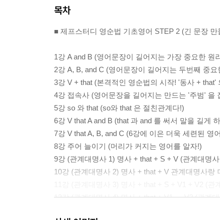
목차
■ 제프스터디 영순법 기초영어 STEP 2 (긴 문장 만
1강 A and B (영어문장이 길어지는 가장 중요한 원리
2강 A, B, and C (영어문장이 길어지는 두번째 중요한
3강 V + that (본격적인 영순법의 시작! '동사 + tha
4강 접속사 (영어문장을 길어지는 만드는 '주범' 을 
5강 so 와 that (so와 that 은 절친관계다!)
6강 V that A and B (that 과 and 를 써서 말
7강 V that A, B, and C (6강에 이은 더욱 세련된 
8강 주어 늘이기 (머리가 커지는 영어를 알자!)
9강 (관계대명사 1) 명사 + that + S + V (관계대
10강 (관계대명사 2) 명사 + that + V 관계대명사랑
11강 (관계대명사 3) 명사 + that + S + V1 + V
12강 (관계대명사 4) 명사 + that + V1 … V2 (
13강 장소표현 + where , 시간 + when (관계부사