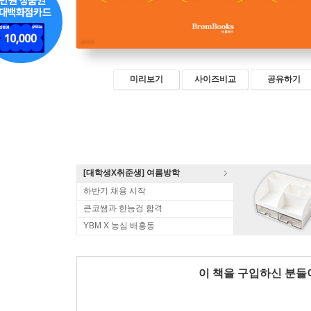
미리보기
사이즈비교
공유하기
[대학생X취준생] 여름방학
하반기 채용 시작
큰코쌤과 한능검 합격
YBM X 농심 배홍동
이 책을 구입하신 분