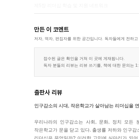
제5장 리더십 학습 및 지원 네트워크
Part Ⅱ. 작은학교 사례 검토
만든 이 코멘트
제6장 웡가 비치 주립학교, 퀸즐랜드
저자, 역자, 편집자를 위한 공간입니다. 독자들에게 전하고
제7장 성 패트릭 스쿨, 태즈메이니아
제8장 버크 고등학교, 뉴사우스웨일스
접수된 글은 확인을 거쳐 이 곳에 게재됩니다.
제9장 래피드 베이와 람코 초등학교, 사우스오스
독자 분들의 리뷰는 리뷰 쓰기를, 책에 대한 문의는 1:
제10장 머리빌 커뮤니티 칼리지, 빅토리아
Part Ⅲ. 공동체의 힘
출판사 리뷰
제11장 작은학교를 이끌기 위한 핵심 메시지와 과
인구감소의 시대, 작은학교가 살아남는 리더십을 
역자 후기
우리나라의 인구감소는 사회, 문화, 정치 모든 
작은학교가 문을 닫고 있다. 출생률 저하와 인구
리더십은 무엇일까? 이러한 고민에 실마리가 되어 줄