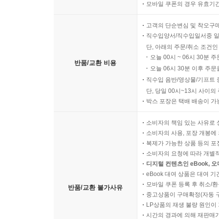
모바일 쿠폰의 경우 유효기간(
고객의 단순변심 및 착오구
직수입양서/직수입일서중 일
단, 아래의 주문/취소 조건인
오늘 00시 ~ 06시 30분 
반품/교환 비용
오늘 06시 30분 이후 주문
직수입 음반/영상물/기프트 
단, 당일 00시~13시 사이
박스 포장은 택배 배송이 가
소비자의 책임 있는 사유로 
소비자의 사용, 포장 개봉에 
복제가 가능한 상품 등의 포장을 
소비자의 요청에 따라 개별
디지털 컨텐츠인 eBook, 
eBook 대여 상품은 대여 기
모바일 쿠폰 등록 후 취소/환
반품/교환 불가사유
중고상품이 구매확정(자동 
LP상품의 재생 불량 원인이 기
시간의 경과에 의해 재판매가