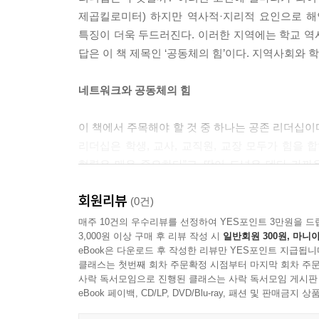
제곱킬로미터) 하지만 역사적·지리적 요인으로 해
특징이 더욱 두드러진다. 이러한 지역에는 학교 역
답은 이 책 제목인 ‘공동체의 힘’이다. 지역사회와 
네트워크와 공동체의 힘
이 책에서 주목해야 할 것 중 하나는 공존 리더십이
리더십은 학생, 교사, 교직원, 교장 모두가 힘을
협력은 매우 중요하다”고. 땅이 드넓은 데다 가까
학교의 생존과도 관련된다. 그 바탕이 되는 것이 서
회원리뷰
인력을 구하기 어려운 환경의 작은학교들은 서로의
(0건)
따라 학생들에게 더 좋은 교육 기회를 제공할 수도 
매주 10건의 우수리뷰를 선정하여 YES포인트 3만원을 드
3,000원 이상 구매 후 리뷰 작성 시
일반회원 300원, 마니아
eBook은 다운로드 후 작성한 리뷰만 YES포인트 지급됩니
생생한 리더십의 사례를 통해 배운다
클래스는 첫번째 회차 주문확정 시점부터 마지막 회차 주문
사락 독서모임으로 진행된 클래스는 사락 독서모임 게시판
이 책에는 다섯 교장의 사례가 소개된다. 자기
eBook 페이백, CD/LP, DVD/Blu-ray, 패션 및 판매금
다가온다. 좋은 협력 관계를 이루기까지의 과정뿐