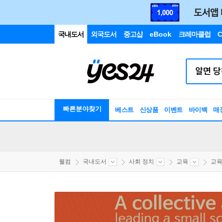
국내도서
외국도서
중고샵
eBook
크레마클럽
C
빠른분야찾기
베스트
신상품
이벤트
바이백
매
웰컴
국내도서
사회 정치
교육
교육