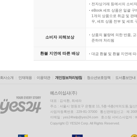
전자상거래 등에서의 소비자
eBook 세트 상품은 일괄 
1개의 상품으로 취급 및 판매
우, 세트 상품 전부 및 세트
상품의 불량에 의한 반품, 교
소비자 피해보상
준하여 처리됨
환불 지연에 따른 배상
대금 환불 및 환불 지연에 
회사소개
인재채용
이용약관
개인정보처리방침
청소년보호정책
도서홍보안내
대표 : 김석환, 최세라
주소 : 서울시 영등포구 은행로 11, 5층~6층(여의도동,일신
사업자등록번호 : 229-81-37000 통신판매업신고 : 제 200
이메일 : yes24help@yes24.com 호스팅 서비스사업자 :
Copyright ⓒ YES24 Corp. All Rights Reserved.