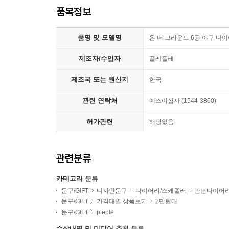
품목정보
품명 및 모델명
온 더 그라운드 6공 야구 다
제조자/수입자
플레플레
제조국 또는 원산지
한국
관련 연락처
예스이십사 (1544-3800)
허가관련
해당없음
관련분류
카테고리 분류
문구/GIFT
디자인문구
다이어리/스케줄러
만년다이어
문구/GIFT
가격대별 상품보기
2만원대
문구/GIFT
pleple
수상내역 및 미디어 추천 분류