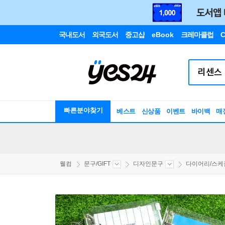
국내도서
외국도서
중고샵
eBook
크레마클럽
C
빠른분야찾기
베스트
신상품
이벤트
바이백
매
웰컴
문구/GIFT
디자인문구
다이어리/스케줄