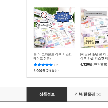
온 더 그라운드 야구 키스컷
[예스24배송] 온 
테이프 (4종)
야구 라벨 키스컷 테
종)
4,320
원
(10% 할인)
8건
4,000
원
(9% 할인)
[예스24배송] 온 더 그라운드 6공 야구 다이어리
상품정보
리뷰/한줄평
(0/0)