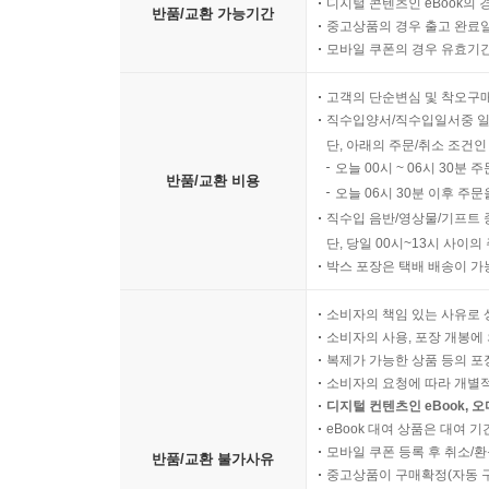
디지털 콘텐츠인 eBook의 
반품/교환 가능기간
중고상품의 경우 출고 완료일
모바일 쿠폰의 경우 유효기간(
고객의 단순변심 및 착오구
직수입양서/직수입일서중 일
단, 아래의 주문/취소 조건인
오늘 00시 ~ 06시 30분 
반품/교환 비용
오늘 06시 30분 이후 주문
직수입 음반/영상물/기프트 
단, 당일 00시~13시 사이
박스 포장은 택배 배송이 가
소비자의 책임 있는 사유로 
소비자의 사용, 포장 개봉에 
복제가 가능한 상품 등의 포장을 
소비자의 요청에 따라 개별
디지털 컨텐츠인 eBook, 
eBook 대여 상품은 대여 기
모바일 쿠폰 등록 후 취소/환
반품/교환 불가사유
중고상품이 구매확정(자동 