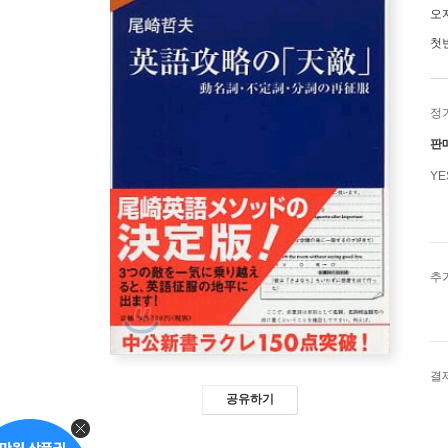
오
첫
정
판
Y
추
결
공유하기