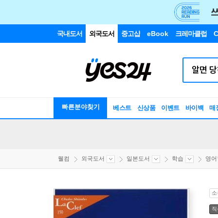
국내도서
외국도서
중고샵
eBook
크레마클럽
C
빠른분야찾기
베스트
신상품
이벤트
바이백
매
웰컴
외국도서
일본도서
학습
영어
소
직