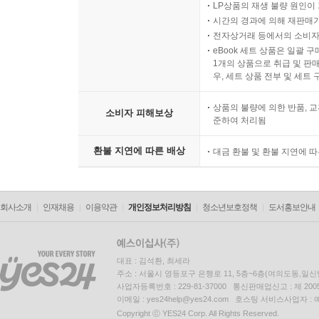
LP상품의 재생 불량 원인이 기
시간의 경과에 의해 재판매가
전자상거래 등에서의 소비자
eBook 세트 상품은 일괄 
1개의 상품으로 취급 및 판매
우, 세트 상품 전부 및 세트
상품의 불량에 의한 반품, 교
소비자 피해보상
준하여 처리됨
환불 지연에 따른 배상
대금 환불 및 환불 지연에 
회사소개
인재채용
이용약관
개인정보처리방침
청소년보호정책
도서홍보안내
대표 : 김석환, 최세라
주소 : 서울시 영등포구 은행로 11, 5층~6층(여의도동,일신
사업자등록번호 : 229-81-37000 통신판매업신고 : 제 200
이메일 : yes24help@yes24.com 호스팅 서비스사업자 :
Copyright ⓒ YES24 Corp. All Rights Reserved.