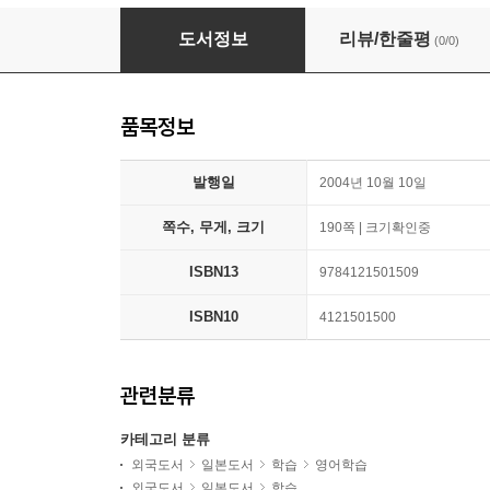
英語攻略の「天敵」
도서정보
리뷰/한줄평
(0/0)
품목정보
발행일
2004년 10월 10일
쪽수, 무게, 크기
190쪽 | 크기확인중
ISBN13
9784121501509
ISBN10
4121501500
관련분류
카테고리 분류
외국도서
일본도서
학습
영어학습
외국도서
일본도서
학습