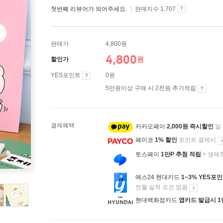
첫번째 리뷰어가 되어주세요.
판매지수 1,707
판매가
4,800원
4,800
원
할인가
YES포인트
0원
5만원이상 구매 시 2천원 추가적립
결제혜택
카카오페이
2,000원 즉시할인
일
페이코
1% 할인
포인트 결제시
토스페이
1만P 추첨 적립
+ 생애
예스24 현대카드
1~3% YES포
전월 실적 조건 없음
현대백화점카드
앱카드 발급시 1