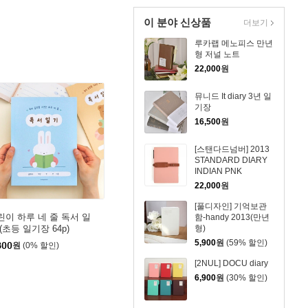
이 분야 신상품
더보기
루카랩 메노피스 만년
형 저널 노트
22,000
원
뮤니드 It diary 3년 일
기장
16,500
원
[스탠다드넘버] 2013
STANDARD DIARY
INDIAN PNK
22,000
원
[풀디자인] 기억보관
린이 하루 네 줄 독서 일
함-handy 2013(만년
(초등 일기장 64p)
형)
5,900
원
(59% 할인)
800
원
(0% 할인)
[2NUL] DOCU diary
6,900
원
(30% 할인)