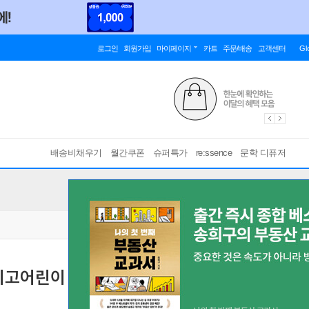
로그인
회원가입
마이페이지
카트
주문/배송
고객센터
Gl
배송비채우기
월간쿠폰
슈퍼특가
re:ssence
문학 디퓨저
고어린이 (일기장, 초등, 2개월)