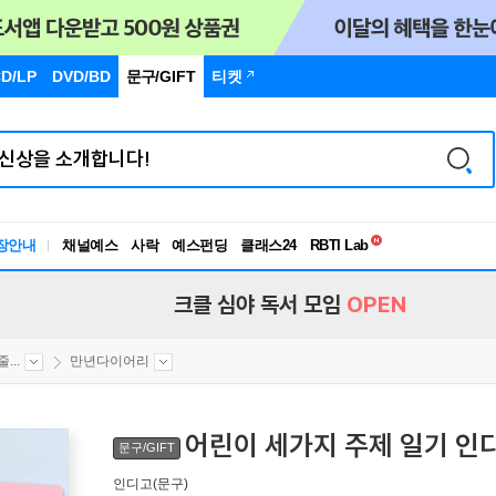
D/LP
DVD/BD
문구
/GIFT
티켓
장안내
채널예스
사락
예스펀딩
클래스24
독서유형검사
RBTI Lab
독서유형검사
크클 심야 독서 모임
OPEN
...
만년다이어리
어린이 세가지 주제 일기 인디
문구/GIFT
인디고(문구)