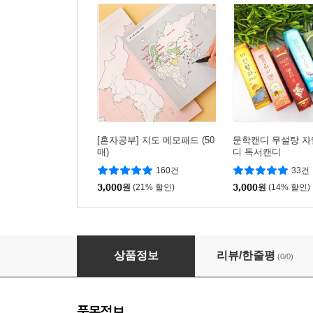
[혼자공부] 지도 메모패드 (50
문학캔디 무설탕 자
매)
디 독서캔디
160건
33건
3,000
원
(21% 할인)
3,000
원
(14% 할인)
어린이 세가지 주제 일기 인디고어린이 (일기장, 
상품정보
리뷰/한줄평
(0/0)
품목정보