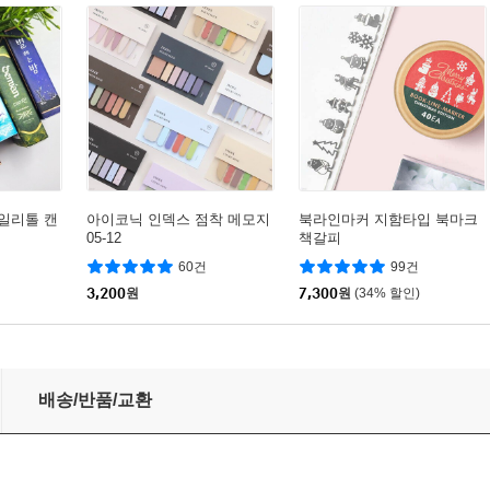
일리톨 캔
아이코닉 인덱스 점착 메모지
북라인마커 지함타입 북마크
05-12
책갈피
60건
99건
3,200
원
7,300
원
(34% 할인)
초등, 2개월)
배송/반품/교환