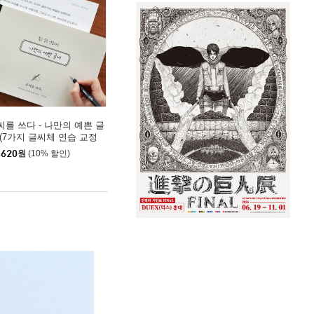
씨를 쓰다 - 나만의 예쁜 글
 (7가지 글씨체 연습 교정
트) 어른학습지⑥
,620
원
(10% 할인)