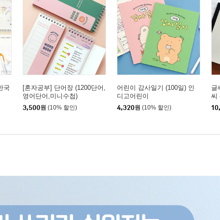
 한국
[혼자공부] 단어장 (1200단어,
어린이 감사일기 (100일) 인
글
영어단어,미니수첩)
디고어린이
씨
노
3,500
원
(10% 할인)
4,320
원
(10% 할인)
10