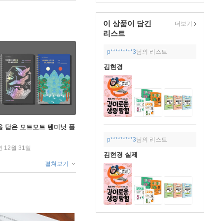
이 상품이 담긴
더보기
리스트
p*********3
님의 리스트
김현경
을 담은 모트모트 텐미닛 플
p*********3
님의 리스트
년 12월 31일
김현경 실제
펼쳐보기