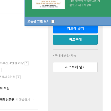
판매중
오늘은 그만 보기
카트에 넣기
바로구매
국내배송만 가능
 400건, 4만원 이상
리스트에 넣기
첫결제 3천원
인트 적립
만원 상품권
신규발급시