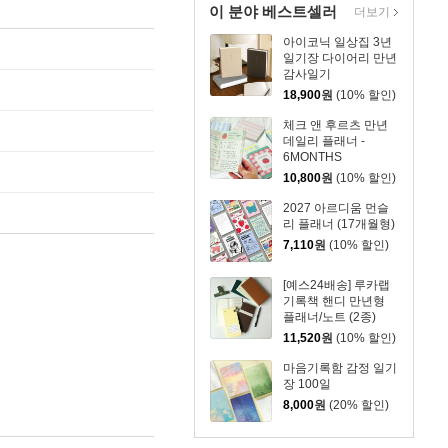
이 분야 베스트셀러
더보기
아이코닉 일상집 3년
일기장 다이어리 만년
감사일기
18,900
원
(10% 할인)
체크 앤 후르츠 만년
데일리 플래너 -
6MONTHS
10,800
원
(10% 할인)
2027 아르디움 먼슬
리 플래너 (17개월형)
7,110
원
(10% 할인)
[예스24배송] 루카랩
기록책 핸디 만년형
플래너/노트 (2종)
11,520
원
(10% 할인)
마음기록함 감정 일기
장 100일
8,000
원
(20% 할인)