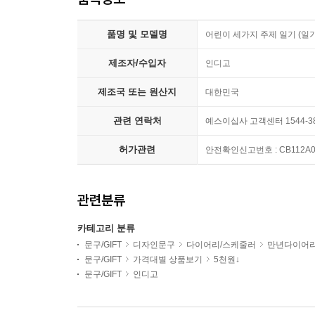
품명 및 모델명
어린이 세가지 주제 일기 (일기
제조자/수입자
인디고
제조국 또는 원산지
대한민국
관련 연락처
예스이십사 고객센터 1544-3
허가관련
안전확인신고번호 : CB112A01
관련분류
카테고리 분류
문구/GIFT
디자인문구
다이어리/스케줄러
만년다이어
문구/GIFT
가격대별 상품보기
5천원↓
문구/GIFT
인디고