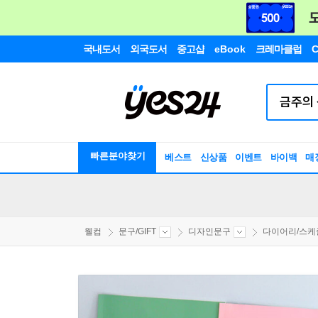
국내도서
외국도서
중고샵
eBook
크레마클럽
C
빠른분야찾기
베스트
신상품
이벤트
바이백
매
웰컴
문구/GIFT
디자인문구
다이어리/스케줄