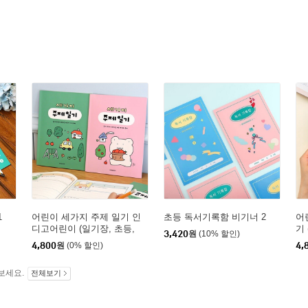
1
어린이 세가지 주제 일기 인
초등 독서기록함 비기너 2
어
디고어린이 (일기장, 초등,
기 
3,420
원
(10% 할인)
2개월)
4,800
원
(0% 할인)
4,
보세요.
전체보기