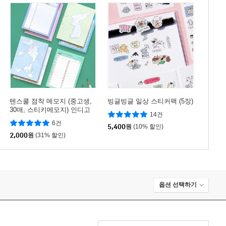
텐스쿨 점착 메모지 (중고생,
빙글빙글 일상 스티커팩 (5장)
30매, 스티키메모지) 인디고
14건
공부 접착메모지
6건
5,400
원
(10% 할인)
2,000
원
(31% 할인)
옵션 선택하기