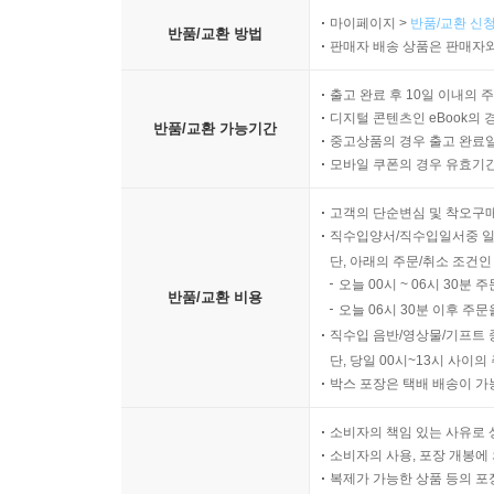
마이페이지 >
반품/교환 신청
반품/교환 방법
판매자 배송 상품은 판매자와
출고 완료 후 10일 이내의 
디지털 콘텐츠인 eBook의 
반품/교환 가능기간
중고상품의 경우 출고 완료일
모바일 쿠폰의 경우 유효기간(
고객의 단순변심 및 착오구
직수입양서/직수입일서중 일
단, 아래의 주문/취소 조건인
오늘 00시 ~ 06시 30분 
반품/교환 비용
오늘 06시 30분 이후 주문
직수입 음반/영상물/기프트 
단, 당일 00시~13시 사이
박스 포장은 택배 배송이 가
소비자의 책임 있는 사유로 
소비자의 사용, 포장 개봉에 
복제가 가능한 상품 등의 포장을 