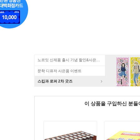
노르잇 신제품 출시 기념 할인&사은품 증정!
문학 디퓨저 사은품 이벤트
스킵과 로퍼 2차 굿즈
이 상품을 구입하신 분