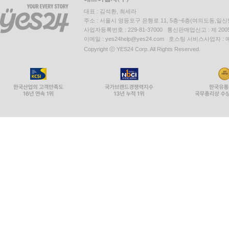
대표 : 김석환, 최세라
주소 : 서울시 영등포구 은행로 11, 5층~6층(여의도동,일신
사업자등록번호 : 229-81-37000 통신판매업신고 : 제 200
이메일 : yes24help@yes24.com 호스팅 서비스사업자 :
Copyright ⓒ YES24 Corp. All Rights Reserved.