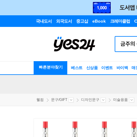
국내도서
외국도서
중고샵
eBook
크레마클럽
C
빠른분야찾기
베스트
신상품
이벤트
바이백
매
웰컴
문구/GIFT
디자인문구
미술용품