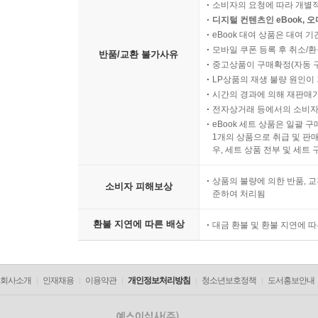
소비자의 요청에 따라 개별
디지털 컨텐츠인 eBook, 
eBook 대여 상품은 대여 기
모바일 쿠폰 등록 후 취소/환
반품/교환 불가사유
중고상품이 구매확정(자동 
LP상품의 재생 불량 원인이 기
시간의 경과에 의해 재판매가
전자상거래 등에서의 소비자
eBook 세트 상품은 일괄 
1개의 상품으로 취급 및 판매
우, 세트 상품 전부 및 세트
상품의 불량에 의한 반품, 교
소비자 피해보상
준하여 처리됨
환불 지연에 따른 배상
대금 환불 및 환불 지연에 
회사소개
인재채용
이용약관
개인정보처리방침
청소년보호정책
도서홍보안내