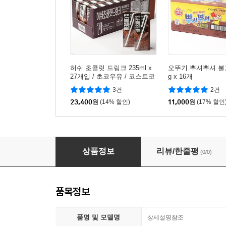
허쉬 초콜릿 드링크 235ml x
오뚜기 뿌셔뿌셔 불
27개입 / 초코우유 / 코스트코
g x 16개
3건
2건
23,400
원
(14% 할인)
11,000
원
(17% 할인
만점 채점펜 + 리필심 세트 2.6mm /(4개)/노
상품정보
리뷰/한줄평
(0/0)
품목정보
품명 및 모델명
상세설명참조