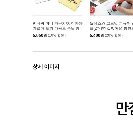
먼작귀 미니 파우치/치이카와
월레스와 그로밋 피규어 
가르마 토끼 다용도 수납 케
프(2개)/참잘했어요 칭찬
이스
5,850
원
(10% 할인)
5,600
원
(20% 할인)
상세 이미지