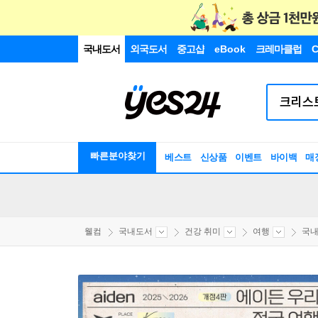
국내도서
외국도서
중고샵
eBook
크레마클럽
C
빠른분야찾기
베스트
신상품
이벤트
바이백
매
웰컴
국내도서
건강 취미
여행
국