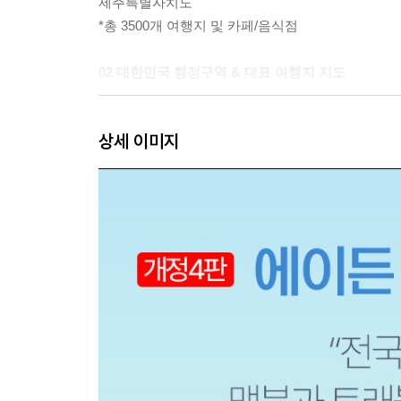
제주특별자치도
*총 3500개 여행지 및 카페/음식점
02 대한민국 행정구역 & 대표 여행지 지도
경기도/인천/서울
상세 이미지
강원특별자치도
충청남도/대전/세종
전북특별자치도
전라남도/광주
경상북도/대구
경상남도/울산/부산
제주특별자치도
* 기초자치단체 행정구역명 전체와 도별 대표여행
03 맵북
강원 북부