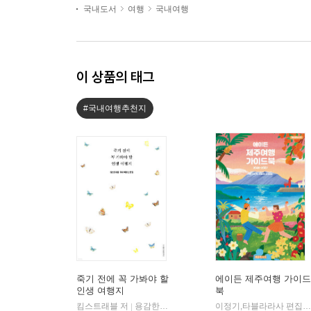
국내도서
여행
국내여행
이 상품의 태그
#국내여행추천지
죽기 전에 꼭 가봐야 할
에이든 제주여행 가이드
인생 여행지
북
킴스트래블 저
용감한까치
이정기,타블라라사 편집팀 공저
|