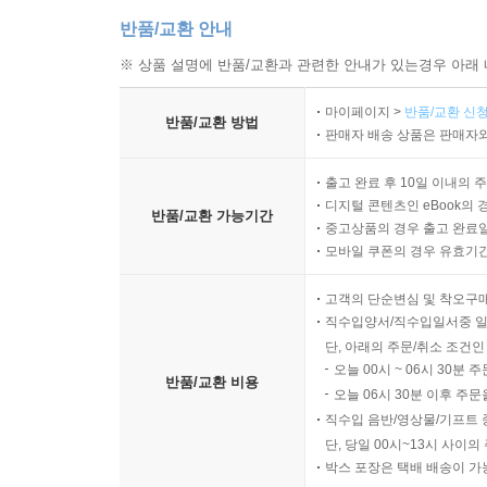
반품/교환 안내
※ 상품 설명에 반품/교환과 관련한 안내가 있는경우 아래 
마이페이지 >
반품/교환 신청
반품/교환 방법
판매자 배송 상품은 판매자와
출고 완료 후 10일 이내의 
디지털 콘텐츠인 eBook의 
반품/교환 가능기간
중고상품의 경우 출고 완료일
모바일 쿠폰의 경우 유효기간(
고객의 단순변심 및 착오구
직수입양서/직수입일서중 일
단, 아래의 주문/취소 조건인
오늘 00시 ~ 06시 30분 
반품/교환 비용
오늘 06시 30분 이후 주문
직수입 음반/영상물/기프트 
단, 당일 00시~13시 사이
박스 포장은 택배 배송이 가