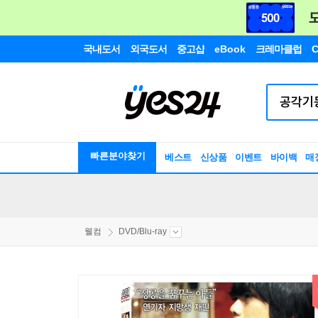
국내도서
외국도서
중고샵
eBook
크레마클럽
C
빠른분야찾기
베스트
신상품
이벤트
바이백
매
웰컴
DVD/Blu-ray