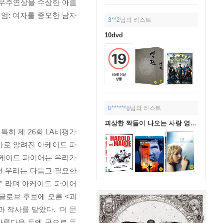
여우주연상을 수상한 아름
엄: 여자를 증오한 남자
3**2
님의 리스트
10dvd
b******g
님의 리스트
괴상한 짝들이 나오는 사랑 영화 10편
히 제 26회 LA비평가
가로 알려진 아케이드 파
아케이드 파이어는 우리가
면 우리는 다듬고 필요한
” 라며 아케이드 파이어
골든글로브 후보에 오른 <괴
 작사를 맡았다. ‘더 문
 아름다운 듀엣 곡으로 두