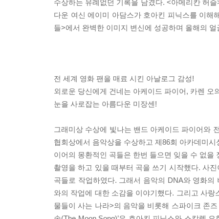
수상하는 유례없던 기록을 남겼다. <아메리칸 허
다운 여신 에이미 아담스가 호아킨 피닉스를 이해해 
들>에서 완벽한 이미지 변신에 성공하며 올해의 얼굴로
전 세계 영화 팬을 매료 시킨 아날로그 감성!
외로운 당신에게 건네는 아케이드 파이어, 카렌 오의
눈을 사로잡는 아름다운 미장센!
그래미상 수상에 빛나는 밴드 아케이드 파이어와 전 
협회상에서 음악상을 수상하고 제86회 아카데미시상
이어의 몽환적인 곡들은 한번 들으면 잊을 수 없을 
촬영을 하고 있을 때부터 곡을 쓰기 시작했다. 사
곡들로 작업하였다. 그래서 음악의 DNA와 영화의
와의 작업에 대한 소감을 이야기했다. 그리고 사랑스러운
물들이 사는 나라>의 음악을 비롯해 스파이크 존즈 감
송(The Moon Song)’은 호아킨 피닉스와 스