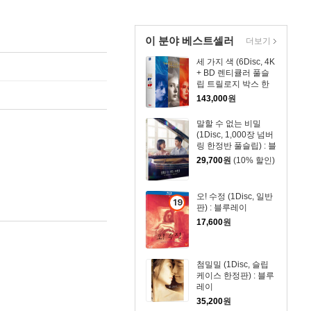
이 분야 베스트셀러
더보기
세 가지 색 (6Disc, 4K
+ BD 렌티큘러 풀슬
립 트릴로지 박스 한
정판) : 블루레이
143,000
원
말할 수 없는 비밀
(1Disc, 1,000장 넘버
링 한정반 풀슬립) : 블
루레이
29,700
원
(10% 할인)
오! 수정 (1Disc, 일반
19
판) : 블루레이
세
17,600
원
이
상
상
첨밀밀 (1Disc, 슬립
품
케이스 한정판) : 블루
레이
35,200
원