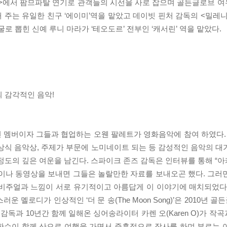
슬>에서 팜므파탈 연기로 관객들의 시선을 사로 잡으며 골든글로브 
주는 유일한 친구 ‘에이미’역을 맡았고 데이빗 핀처 감독의 <밀레니
 뽑힌 신예 루니 마라가 ‘테오도르’ 전부인 ‘캐서린’ 역을 맡았다.
 감각적인 음악!
멤버이자 그들과 협업하는 오웬 팔레트가 영화음악에 참여 하였다. 특
식 음악상, 주제가 부문에 노미네이트 되는 등 감성적인 음악의 대
정도의 깊은 여운을 남긴다. 스파이크 존즈 감독은 인터뷰를 통해 “
진이나 동영상을 보내면 그들은 놀랄만한 자료를 보내오곤 했다. 그러
 비주얼과 느낌이 서로 유기적이고 아름답게 이 이야기에 매치되었다
 멜로디가 인상적인 ‘더 문 송(The Moon Song)’은 2010년 
독과 10년간 함께 일해온 싱어송라이터 카렌 오(Karen O)가 작곡과
칼렛 요한슨이 함께 산으로 여행을 가면서 즉흥적으로 작사를 하며 부르는