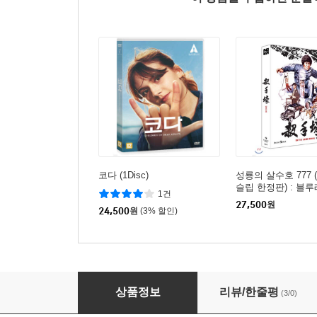
코다 (1Disc)
성룡의 살수호 777 (1
슬립 한정판) : 블
1건
27,500
원
24,500
원
(3% 할인)
그녀(her)
상품정보
리뷰/한줄평
(3/0)