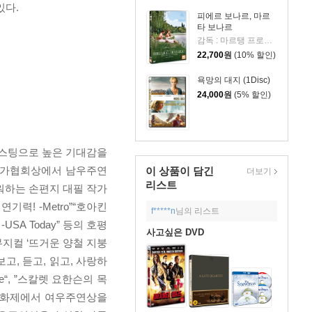
있다.
피에르 보나르, 마르
타 보나르
감독 : 마르탱 프로보스트 출연 : 세실 드 프랑스, 빈센트 맥케인, 스테이시 마틴, 아누크 그랑베르
22,700
원
(10% 할인)
욕망의 대지 (1Disc)
24,000
원
(5% 할인)
 캐스팅으로 높은 기대감을
비평가협회상에서 남우주연
이 상품이 담긴
더보기
리스트
워하는 손편지 대필 작가
력! -Metro”“호아킨
f*****n
님의 리스트
SA Today” 등의 호평
사고싶은 DVD
지컬 ‘뜨거운 양철 지붕
고, 듣고, 읽고, 사랑하
e“, ”스칼렛 요한슨의 목
국제영화제에서 여우주연상을