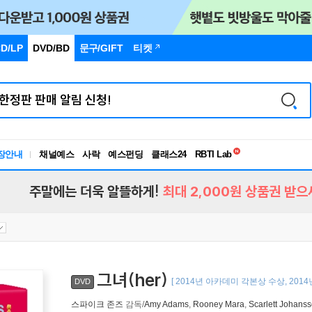
D/LP
DVD/BD
문구
/GIFT
티켓
독서유형검사
장안내
채널예스
사락
예스펀딩
클래스24
RBTI Lab
독서유형검사
주말에는 더욱 알뜰하게!
최대 2,000원 상품권 받으
그녀(her)
[ 2014년 아카데미 각본상 수상, 201
DVD
스파이크 존즈
감독/
Amy Adams
,
Rooney Mara
,
Scarlett Johans