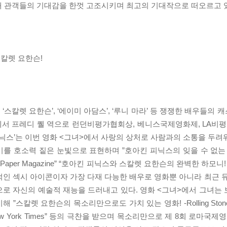
내 관객들의 기대감을 한껏 고조시키며 최고의 기대작으로 떠오르고 
칼렛 요한슨!
!
 ‘스칼렛 요한슨’, ‘에이미 아담스’, ‘루니 마라’ 등 쟁쟁한 배우들의
터>에서 프레디 퀠 역으로 런던비평가협회상, 베니스국제영화제, LA
피닉스’는 이번 영화 <그녀>에서 사랑의 상처로 사람과의 소통을 두려
 호소력 짙은 눈빛으로 표현하며 ”호아킨 피닉스의 잊을 수 없는 연기
er Magazine” “호아킨 피닉스와 스칼렛 요한슨의 완벽한 하모니! -U
인 섹시 아이콘이자 가장 다재 다능한 배우로 영화뿐 아니라 최근 뮤
로 자신의 예술적 재능을 드러내고 있다. 영화 <그녀>에서 그녀는 보
”스칼렛 요한슨의 목소리만으로도 가치 있는 영화! -Rolling Ston
ew York Times” 등의 극찬을 받으며 목소리만으로 제 8회 로마