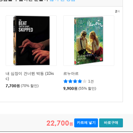
2
/4
내 심장이 건너뛴 박동 (1Dis
르누아르
c)
1건
7,700
원
(70% 할인)
9,900
원
(55% 할인)
22,700
카트에 넣기
바로구매
원