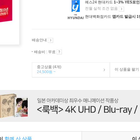
예스24 현대카드
1~3% YES포
전월 실적 조건 없음
현대백화점카드
앱카드 발급시 1
배송안내
배송비 : 무료
중고상품 (4개)
이 상품을 팔기
24,500원 ~
들이
함께 산 상품
이