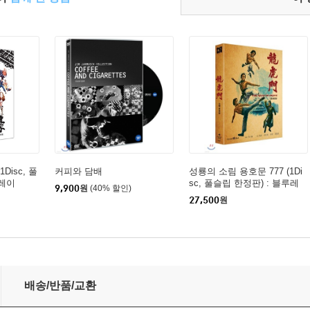
Disc, 풀
커피와 담배
성룡의 소림 용호문 777 (1Di
루레이
sc, 풀슬립 한정판) : 블루레
9,900
원
(40% 할인)
이
27,500
원
배송/반품/교환