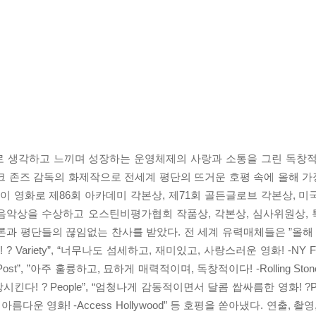
로 생각하고 느끼며 성장하는 운영체제의 사랑과 소통을 그린 독창적
크 존즈 감독의 화제작으로 전세계 평단의 뜨거운 호평 속에 올해 
이 영화로 제86회 아카데미 각본상, 제71회 골든글로브 각본상, 미
 음악상을 수상하고 오스틴비평가협회 작품상, 각본상, 심사위원상,
론과 평단들의 끊임없는 찬사를 받았다. 전 세계 유력매체들은 ”올해 
 ? Variety”, “너무나도 섬세하고, 재미있고, 사랑스러운 영화! -NY Film
Post”, ”아주 훌륭하고, 묘하게 매력적이며, 독창적이다! -Rolling Sto
장시킨다! ? People”, “엄청나게 감동적이면서 달콤 쌉싸름한 영화! ?P
 듯 아름다운 영화! -Access Hollywood” 등 호평을 쏟아냈다. 연출, 