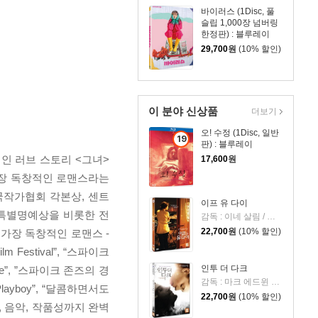
바이러스 (1Disc, 풀
슬립 1,000장 넘버링
한정판) : 블루레이
29,700
원
(10% 할인)
이 분야 신상품
더보기
오! 수정 (1Disc, 일반
19
판) : 블루레이
세
인 러브 스토리 <그녀>
17,600
원
이
가장 독창적인 로맨스라는
상
국작가협회 각본상, 센트
상
이프 유 다이
품
 특별명예상을 비롯한 전
감독 : 이네 살림 / 출연 : 조나단 자카이, 골시프테 파라하니
22,700
원
(10% 할인)
가장 독창적인 로맨스 -
 Festival”, “스파이크
인투 더 다크
ne”, ”스파이크 존즈의 경
감독 : 마크 에드윈 로빈슨 / 출연 : 미샤 바튼, 라이언 이골드
layboy”, “달콤하면서도
22,700
원
(10% 할인)
촬영, 음악, 작품성까지 완벽