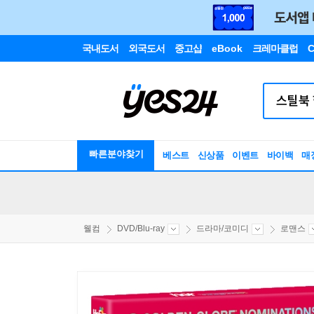
국내도서
외국도서
중고샵
eBook
크레마클럽
C
빠른분야찾기
베스트
신상품
이벤트
바이백
매
웰컴
DVD/Blu-ray
드라마/코미디
로맨스