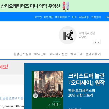
로그인
회원가입
마이페이지
카트
주문/배송
고객센터
Gl
한정판스틸북
예약판매
애니메이션관
해외구매
원데이특가
세요!
4년 골든글로브 각본상 수상 ]
son
,
Joaquin Phoenix
출연
하은미디어
2014년 08월 27일