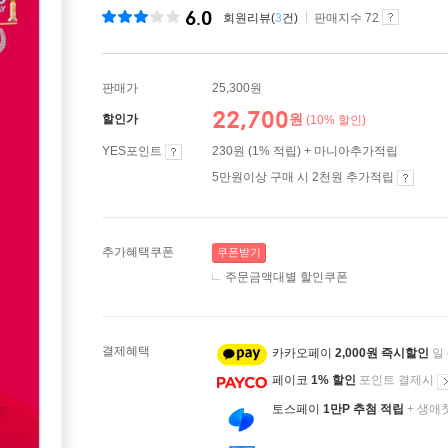
6.0
회원리뷰(
3
건)
판매지수 72
판매가
25,300원
22,700
원
할인가
(10% 할인)
YES포인트
230원 (1% 적립) + 마니아추가적립
5만원이상 구매 시 2천원 추가적립
추가혜택쿠폰
쿠폰받기
주문금액대별 할인쿠폰
결제혜택
카카오페이
2,000원 즉시할인
일
페이코
1% 할인
포인트 결제시
토스페이
1만P 추첨 적립
+ 생애