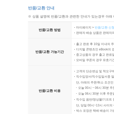
반품/교환 안내
※ 상품 설명에 반품/교환과 관련한 안내가 있는경우 아래 
마이페이지 >
반품/교환 신청
반품/교환 방법
판매자 배송 상품은 판매자와
출고 완료 후 10일 이내의 
디지털 콘텐츠인 eBook의 
반품/교환 가능기간
중고상품의 경우 출고 완료일
모바일 쿠폰의 경우 유효기간(
고객의 단순변심 및 착오구
직수입양서/직수입일서중 일
단, 아래의 주문/취소 조건인
오늘 00시 ~ 06시 30분 
반품/교환 비용
오늘 06시 30분 이후 주문
직수입 음반/영상물/기프트 
단, 당일 00시~13시 사이
박스 포장은 택배 배송이 가