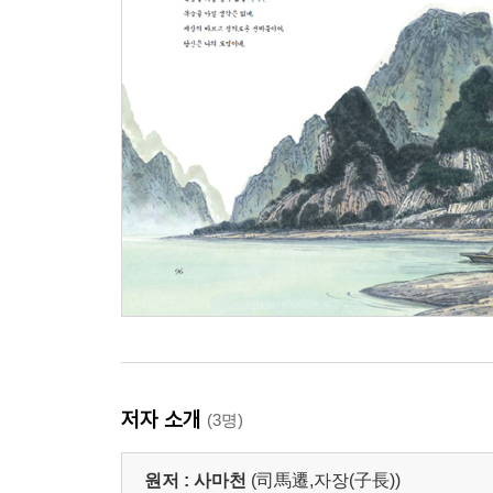
저자 소개
(3명)
원저 :
사마천
(司馬遷,자장(子長))