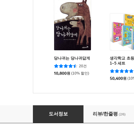
당나귀는 당나귀답게
생각학교 초등
1~5 세트
20건
10,800
원
(10% 할인)
50,400
원
(1
사기열전
도서정보
리뷰/한줄평
(2/6)