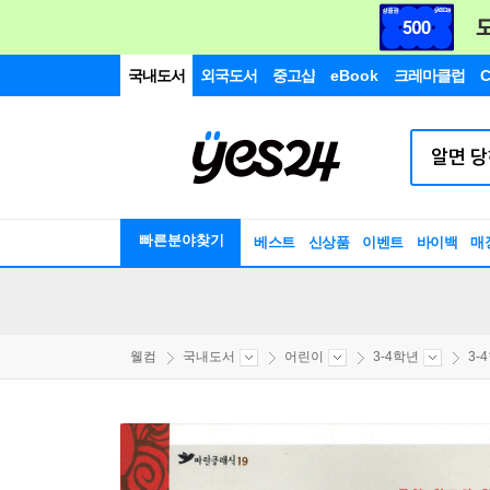
국내도서
외국도서
중고샵
eBook
크레마클럽
C
빠른분야찾기
베스트
신상품
이벤트
바이백
매
웰컴
국내도서
어린이
3-4학년
3-