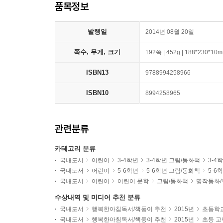
품목정보
발행일
2014년 08월 20일
쪽수, 무게, 크기
192쪽 | 452g | 188*230*10
ISBN13
9788994258966
ISBN10
8994258965
관련분류
카테고리 분류
국내도서
어린이
3-4학년
3-4학년 그림/동화책
3-4
국내도서
어린이
5-6학년
5-6학년 그림/동화책
5-6
국내도서
어린이
어린이 문학
그림/동화책
명작동화/
수상내역 및 미디어 추천 분류
국내도서
행복한아침독서/책둥이 추천
2015년
초등학
국내도서
행복한아침독서/책둥이 추천
2015년
초등 