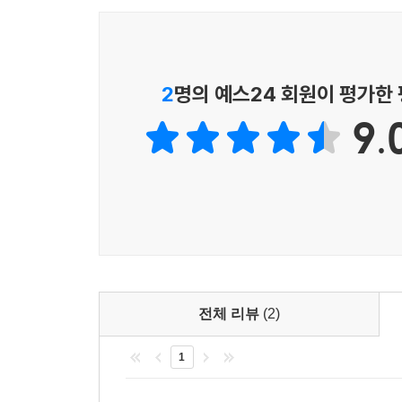
명예를 회복하고, 올바른 행동은 본받으며, 잘못
인간의 삶을 기록하며 공감하고, 기뻐하고, 때
행위를 통해 치유 받고 위로받았는지 모릅니다.
2
명의 예스24 회원이 평가한
인간 중심의 역사서 《사기열전》
9.
《사기》는 중국 상고시대부터 사마천이 살았던 한 
〈세가〉, 〈표〉, 〈서〉, 〈열전〉까지 총 130
일들을 연대기적으로 나열한 것에 그쳤다면, 《사
라고 합니다. 사마천은 수많은 문헌을 읽고, 
노력하는 한편 자신의 솔직한 평을 곁들이기도 했습
상황을 생생하게 묘사하여 마치 소설을 읽는 듯한
면모를 보여주는 일화를 통해 해당 인물들을 입체감
편은 왕이나 제후, 귀족같이 지위가 높은 인물들뿐만
여러 에피소드에 걸쳐 등장합니다. 여기에는 온갖 대
전체 리뷰
(2)
사회의 모습이 오롯이 담겨 있습니다. 이러한 특징
1
살아 있는 ‘인간에 대한 백과사전’이라 할 수 있습
시대를 살아가는 어린이들이 삶의 어려움을 극복해 나