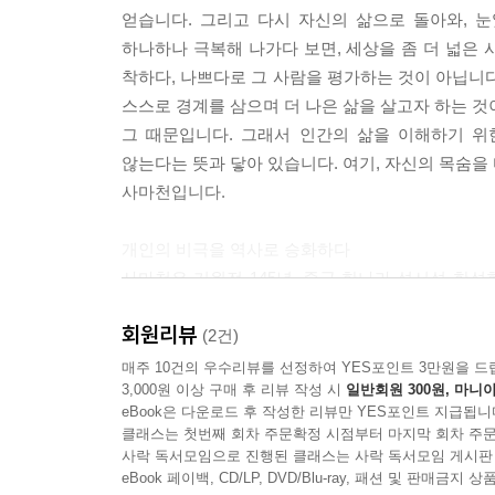
얻습니다. 그리고 다시 자신의 삶으로 돌아와, 
하나하나 극복해 나가다 보면, 세상을 좀 더 넓은
착하다, 나쁘다로 그 사람을 평가하는 것이 아닙니다
스스로 경계를 삼으며 더 나은 삶을 살고자 하는 것
그 때문입니다. 그래서 인간의 삶을 이해하기 위
않는다는 뜻과 닿아 있습니다. 여기, 자신의 목숨을
사마천입니다.
개인의 비극을 역사로 승화하다
사마천은 기원전 145년, 중국 한나라 섬서성 한
아버지는 아들이 자신의 뒤를 이어 역사를 기록하
회원리뷰
모으며 역사를 기록하기 시작했습니다. 그러던 중 4
(2건)
더 치욕스러운 형벌로 여겨졌습니다. 하지만 사
매주 10건의 우수리뷰를 선정하여 YES포인트 3만원을 드
3,000원 이상 구매 후 리뷰 작성 시
일반회원 300원, 마니아
결심합니다. 고통스러운 나날들을 견디며 사마천
eBook은 다운로드 후 작성한 리뷰만 YES포인트 지급됩니
마찬가지로, 암울한 시대에 비극적인 현실을 견디
클래스는 첫번째 회차 주문확정 시점부터 마지막 회차 주문
나간 인물들도 있었지만, 뼈아픈 실패를 맛본 인
사락 독서모임으로 진행된 클래스는 사락 독서모임 게시판
역사적 의미를 찾고 그 삶을 기록하기 시작했습니
eBook 페이백, CD/LP, DVD/Blu-ray, 패션 및 판매금