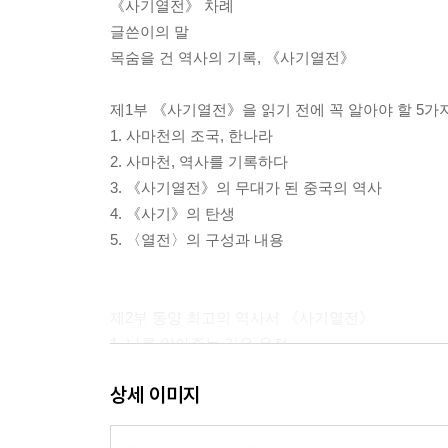
《사기열전》 차례
글쓴이의 말
목숨을 건 역사의 기록, 《사기열전》
제1부 《사기열전》을 읽기 전에 꼭 알아야 할 5가
1. 사마천의 조국, 한나라
2. 사마천, 역사를 기록하다
3. 《사기열전》의 무대가 된 중국의 역사
4. 《사기》의 탄생
5. 〈열전〉의 구성과 내용
제2부 동양 최고의 역사서 《사기열전》
1. 나를 알아주는 깊은 우정
2. 의로운 선비의 태도
상세 이미지
3. 인내의 시기와 결단의 시기
4. 널리 인재를 모으다
5. 법으로 나라를 다스리다