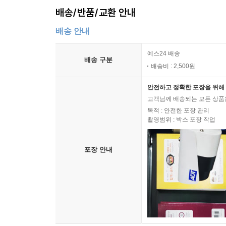
배송/반품/교환 안내
배송 안내
예스24 배송
배송 구분
배송비 : 2,500원
안전하고 정확한 포장을 위해 
고객님께 배송되는 모든 상품을
목적 : 안전한 포장 관리
촬영범위 : 박스 포장 작업
포장 안내