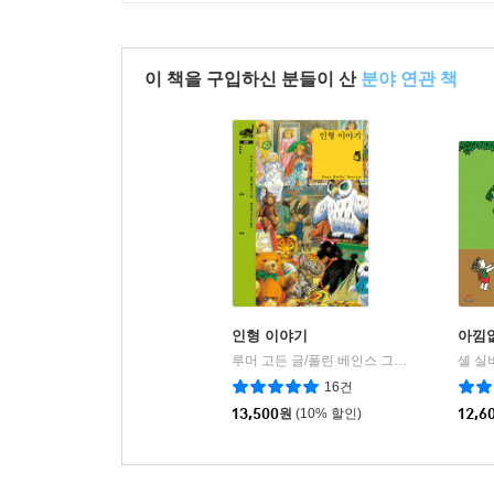
이 책을 구입하신 분들이 산
분야 연관 책
인형 이야기
아낌
루머 고든 글/폴린 베인스 그림/햇살과나무꾼 역
셸 실
16건
13,500
원
(10% 할인)
12,6