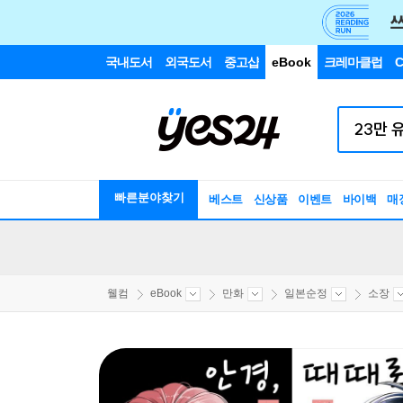
국내도서
외국도서
중고샵
eBook
크레마클럽
C
빠른분야찾기
베스트
신상품
이벤트
바이백
매
웰컴
eBook
만화
일본순정
소장