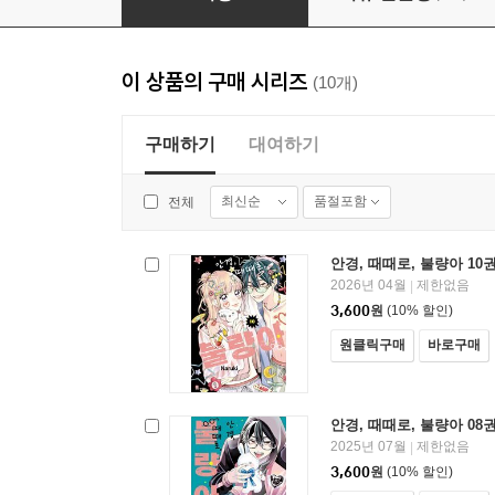
이 상품의 구매 시리즈
(10개)
구매하기
대여하기
최신순
품절포함
전체
안경, 때때로, 불량아 10
2026년 04월
제한없음
|
3,600
원
(10% 할인)
원클릭구매
바로구매
안경, 때때로, 불량아 08
2025년 07월
제한없음
|
3,600
원
(10% 할인)