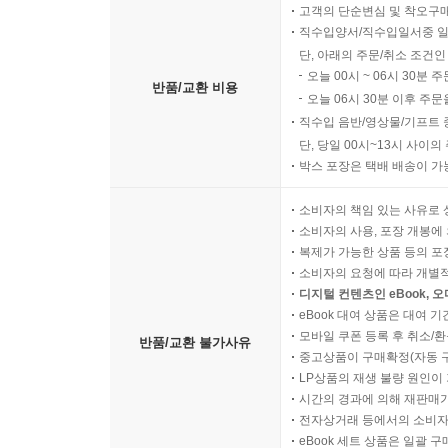
고객의 단순변심 및 착오구
직수입양서/직수입일서중 일
단, 아래의 주문/취소 조건인
오늘 00시 ~ 06시 30분 
반품/교환 비용
오늘 06시 30분 이후 주문
직수입 음반/영상물/기프트 
단, 당일 00시~13시 사이
박스 포장은 택배 배송이 가
소비자의 책임 있는 사유로 
소비자의 사용, 포장 개봉에 
복제가 가능한 상품 등의 포장을 
소비자의 요청에 따라 개별
디지털 컨텐츠인 eBook, 
eBook 대여 상품은 대여 기
모바일 쿠폰 등록 후 취소/환
반품/교환 불가사유
중고상품이 구매확정(자동 
LP상품의 재생 불량 원인이 기
시간의 경과에 의해 재판매가
전자상거래 등에서의 소비자
eBook 세트 상품은 일괄 