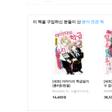
이 책을 구입하신 분들이 산
분야 연관 책
[세트] 야마다의 학급일지
[세트
(총4권/완결)
수 없
Rui Aomi 저
서울미디어코믹스
KARI
|
14,400
원
38,5