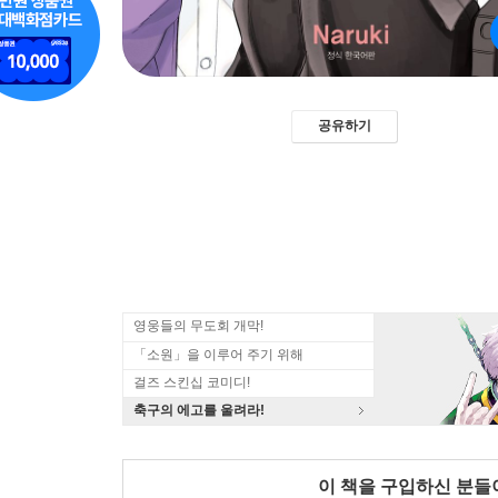
공유하기
영웅들의 무도회 개막!
「소원」을 이루어 주기 위해
걸즈 스킨십 코미디!
축구의 에고를 울려라!
이 책을 구입하신 분