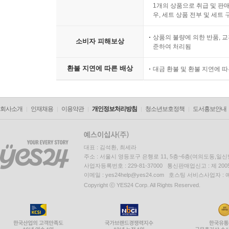
1개의 상품으로 취급 및 판매
우, 세트 상품 전부 및 세트
상품의 불량에 의한 반품, 교
소비자 피해보상
준하여 처리됨
환불 지연에 따른 배상
대금 환불 및 환불 지연에 
회사소개
인재채용
이용약관
개인정보처리방침
청소년보호정책
도서홍보안내
대표 : 김석환, 최세라
주소 : 서울시 영등포구 은행로 11, 5층~6층(여의도동,일신
사업자등록번호 : 229-81-37000 통신판매업신고 : 제 200
이메일 : yes24help@yes24.com 호스팅 서비스사업자 :
Copyright ⓒ YES24 Corp. All Rights Reserved.