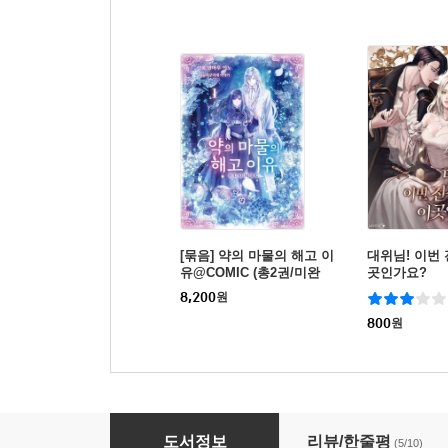
[묶음] 약의 마물의 해고 이
대위님! 이번
유@COMIC (총2권/미완
곳인가요?
결)
8,200
원
800
원
안경, 때때로, 불량아 06권
도서정보
리뷰/한줄평
(5/10)