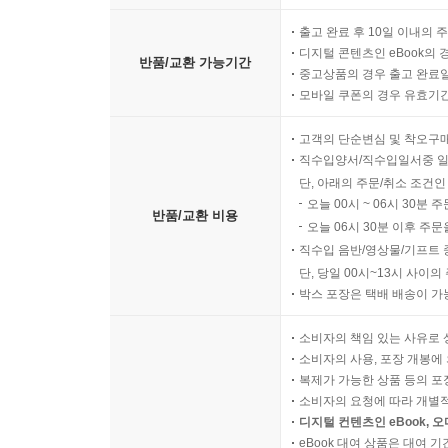
출고 완료 후 10일 이내의 
디지털 콘텐츠인 eBook의 
반품/교환 가능기간
중고상품의 경우 출고 완료일
모바일 쿠폰의 경우 유효기간(
고객의 단순변심 및 착오구
직수입양서/직수입일서중 일
단, 아래의 주문/취소 조건인
오늘 00시 ~ 06시 30분 
반품/교환 비용
오늘 06시 30분 이후 주문
직수입 음반/영상물/기프트 
단, 당일 00시~13시 사이
박스 포장은 택배 배송이 가
소비자의 책임 있는 사유로 
소비자의 사용, 포장 개봉에 
복제가 가능한 상품 등의 포장을 
소비자의 요청에 따라 개별
디지털 컨텐츠인 eBook, 
eBook 대여 상품은 대여 기