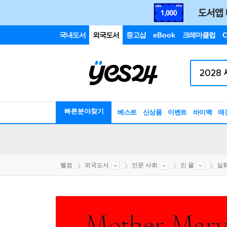
국내도서
외국도서
중고샵
eBook
크레마클럽
C
빠른분야찾기
베스트
신상품
이벤트
바이백
매
웰컴
외국도서
인문 사회
인 물
실