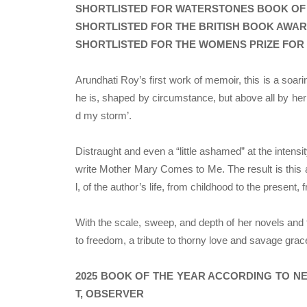
SHORTLISTED FOR WATERSTONES BOOK OF 
SHORTLISTED FOR THE BRITISH BOOK AWAR
SHORTLISTED FOR THE WOMENS PRIZE FOR 
Arundhati Roy’s first work of memoir, this is a soar
he is, shaped by circumstance, but above all by her
d my storm’.
Distraught and even a “little ashamed” at the intens
write Mother Mary Comes to Me. The result is this 
l, of the author’s life, from childhood to the present, 
With the scale, sweep, and depth of her novels and 
to freedom, a tribute to thorny love and savage gra
2025 BOOK OF THE YEAR ACCORDING TO NE
T, OBSERVER