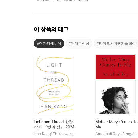
이 상품의 태그
#작가의에세이
#위대한여성
#전미도서비평가협회상
Light and Thread 한강
Mother Mary Comes To
작가 『빛과 실』 2024
Me
노벨문학상 수상 강연문
Han Kang/ Eh Yaewon, Paige Aniyah Morris (TRN)
Arundhati Roy
Hogarth P
Penguin Books
|
|
(미국판)