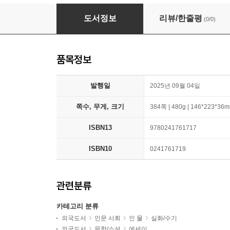
Mother Mary Comes To Me
도서정보
리뷰/한줄평
(0/0)
품목정보
발행일
2025년 09월 04일
쪽수, 무게, 크기
384쪽 | 480g | 146*223*36
ISBN13
9780241761717
ISBN10
0241761719
관련분류
카테고리 분류
외국도서
인문 사회
인 물
실화/수기
외국도서
문학/소설
에세이