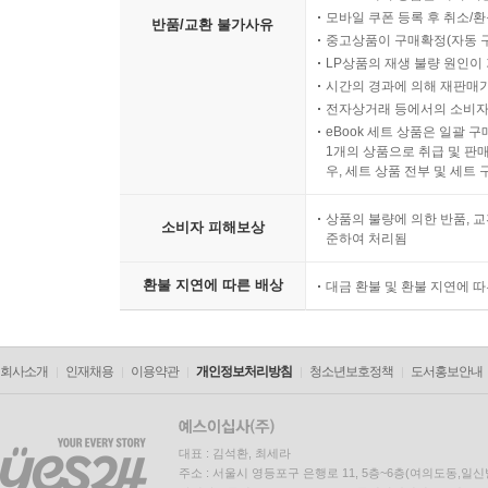
모바일 쿠폰 등록 후 취소/환
반품/교환 불가사유
중고상품이 구매확정(자동 
LP상품의 재생 불량 원인이 기
시간의 경과에 의해 재판매가
전자상거래 등에서의 소비자
eBook 세트 상품은 일괄 
1개의 상품으로 취급 및 판매
우, 세트 상품 전부 및 세트
상품의 불량에 의한 반품, 교
소비자 피해보상
준하여 처리됨
환불 지연에 따른 배상
대금 환불 및 환불 지연에 
회사소개
인재채용
이용약관
개인정보처리방침
청소년보호정책
도서홍보안내
대표 : 김석환, 최세라
주소 : 서울시 영등포구 은행로 11, 5층~6층(여의도동,일신